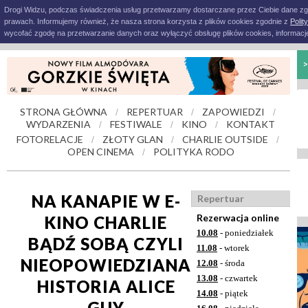
Drogi Widzu, podczas świadczenia usług przetwarzamy dostarczane przez Ciebie dane z
prawach. Informujemy również, że nasza strona korzysta z plików cookies zgodnie z
Polit
wycofać zgodę na przetwarzanie danych oraz wyłączyć obsługę plików cookies, informacje
STRONA GŁÓWNA
REPERTUAR
ZAPOWIEDZI
/
/
/
WYDARZENIA
FESTIWALE
KINO
KONTAKT
/
/
/
FOTORELACJE
ZŁOTY GLAN
CHARLIE OUTSIDE
/
/
/
OPEN CINEMA
POLITYKA RODO
/
NA KANAPIE W E-
Repertuar
Rezerwacja online
KINO CHARLIE
10.08
- poniedziałek
BĄDŹ SOBĄ CZYLI
11.08
- wtorek
NIEOPOWIEDZIANA
12.08
- środa
13.08
- czwartek
HISTORIA ALICE
14.08
- piątek
GUY