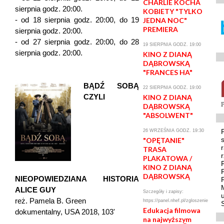
CHARLIE KOCHA
sierpnia godz. 20:00.
KOBIETY "TYLKO
- od 18 sierpnia godz. 20:00, do 19
JEDNA NOC"
PREMIERA
sierpnia godz. 20:00.
- od 27 sierpnia godz. 20:00, do 28
19 SIERPNIA GODZ. 19:00
sierpnia godz. 20:00.
KINO Z DIANĄ
DĄBROWSKĄ
"FRANCES HA"
BĄDŹ SOBĄ
22 SIERPNIA GODZ. 19:00
CZYLI
KINO Z DIANĄ
DĄBROWSKĄ
"ABSOLWENT"
26 WRZEŚNIA GODZ. 19:30
"OPĘTANIE"
TRASA
PLAKATOWA /
KINO Z DIANĄ
DĄBROWSKĄ
NIEOPOWIEDZIANA HISTORIA
ALICE GUY
Szczegóły i zapisy:
reż. Pamela B. Green
https://panel.nhef.pl/zgloszenie
Edukacja filmowa
dokumentalny, USA 2018, 103'
na najwyższym