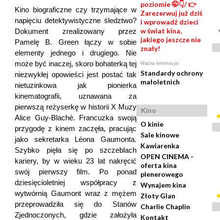
poziomie 🤭👇/ 👉
Kino biograficzne czy trzymające w
Zarezerwuj już dziś
napięciu detektywistyczne śledztwo?
i wprowadź dzieci
w świat kina,
Dokument zrealizowany przez
jakiego jeszcze nie
Pamelę B. Green łączy w sobie
znały!
elementy jednego i drugiego. Nie
może być inaczej, skoro bohaterką tej
Ważna informacja!
Standardy ochrony
niezwykłej opowieści jest postać tak
małoletnich
nietuzinkowa jak pionierka
kinematografii, uznawana za
pierwszą reżyserkę w historii X Muzy
Kino
Alice Guy-Blaché. Francuzka swoją
O kinie
przygodę z kinem zaczęła, pracując
Sale kinowe
jako sekretarka Léona Gaumonta.
Kawiarenka
Szybko pięła się po szczeblach
OPEN CINEMA -
kariery, by w wieku 23 lat nakręcić
oferta kina
swój pierwszy film. Po ponad
plenerowego
dziesięcioletniej współpracy z
Wynajem kina
wytwórnią Gaumont wraz z mężem
Złoty Glan
przeprowadziła się do Stanów
Charlie Chaplin
Zjednoczonych, gdzie założyła
Kontakt