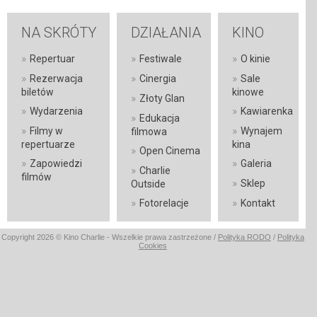
NA SKRÓTY
DZIAŁANIA
KINO
»
»
»
Repertuar
Festiwale
O kinie
»
»
»
Rezerwacja
Cinergia
Sale
biletów
kinowe
»
Złoty Glan
»
»
Wydarzenia
Kawiarenka
»
Edukacja
»
»
Filmy w
Wynajem
filmowa
repertuarze
kina
»
Open Cinema
»
»
Zapowiedzi
Galeria
»
Charlie
filmów
»
Sklep
Outside
»
»
Fotorelacje
Kontakt
Copyright 2026 © Kino Charlie - Wszelkie prawa zastrzeżone /
Polityka RODO
/
Polityka
Cookies