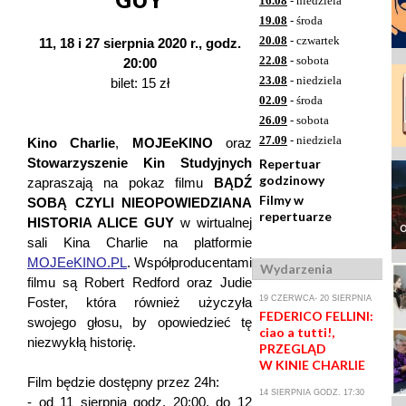
16.08
- niedziela
19.08
- środa
20.08
- czwartek
11, 18 i 27 sierpnia 2020 r., godz.
22.08
- sobota
20:00
23.08
- niedziela
bilet: 15 zł
02.09
- środa
26.09
- sobota
27.09
- niedziela
Kino Charlie
,
MOJEeKINO
oraz
Stowarzyszenie Kin Studyjnych
Repertuar
godzinowy
zapraszają na pokaz filmu
BĄDŹ
Filmy w
SOBĄ CZYLI NIEOPOWIEDZIANA
repertuarze
HISTORIA ALICE GUY
w wirtualnej
o
sali Kina Charlie na platformie
MOJEeKINO.PL
. Współproducentami
Wydarzenia
filmu są Robert Redford oraz Judie
19 CZERWCA- 20 SIERPNIA
Foster, która również użyczyła
FEDERICO FELLINI:
swojego głosu, by opowiedzieć tę
ciao a tutti!,
niezwykłą historię.
PRZEGLĄD
W KINIE CHARLIE
Film będzie dostępny przez 24h:
14 SIERPNIA GODZ. 17:30
- od 11 sierpnia godz. 20:00, do 12