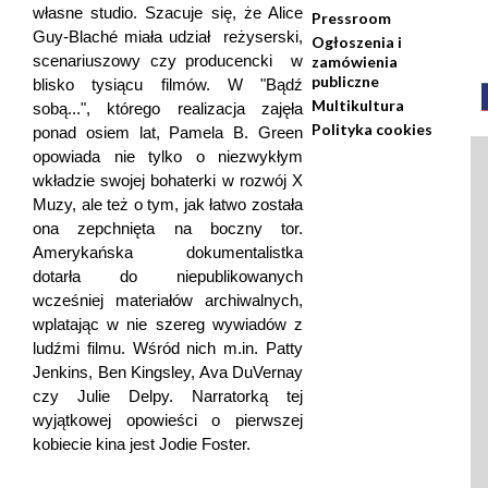
własne studio. Szacuje się, że Alice
Pressroom
Guy-Blaché miała udział  reżyserski,
Ogłoszenia i
scenariuszowy czy producencki  w
zamówienia
publiczne
blisko tysiącu filmów. W "Bądź
Multikultura
sobą...", którego realizacja zajęła
Polityka cookies
ponad osiem lat, Pamela B. Green
opowiada nie tylko o niezwykłym
wkładzie swojej bohaterki w rozwój X
Muzy, ale też o tym, jak łatwo została
ona zepchnięta na boczny tor.
Amerykańska dokumentalistka
dotarła do niepublikowanych
wcześniej materiałów archiwalnych,
wplatając w nie szereg wywiadów z
ludźmi filmu. Wśród nich m.in. Patty
Jenkins, Ben Kingsley, Ava DuVernay
czy Julie Delpy. Narratorką tej
wyjątkowej opowieści o pierwszej
kobiecie kina jest Jodie Foster.