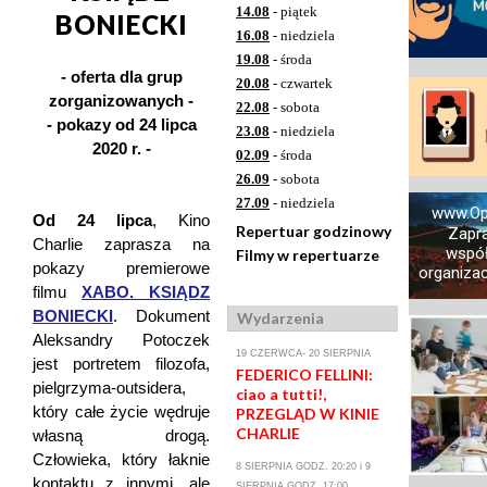
14.08
- piątek
BONIECKI
16.08
- niedziela
19.08
- środa
- oferta dla grup
20.08
- czwartek
zorganizowanych -
22.08
- sobota
- pokazy od 24 lipca
23.08
- niedziela
2020 r. -
02.09
- środa
26.09
- sobota
27.09
- niedziela
www.Op
Od 24 lipca
, Kino
Repertuar godzinowy
Zapr
Charlie zaprasza na
współ
Filmy w repertuarze
pokazy premierowe
organizacj
filmu
XABO. KSIĄDZ
BONIECKI
. Dokument
Wydarzenia
Aleksandry Potoczek
19 CZERWCA- 20 SIERPNIA
jest portretem filozofa,
FEDERICO FELLINI:
pielgrzyma-outsidera,
ciao a tutti!,
który całe życie wędruje
PRZEGLĄD W KINIE
CHARLIE
własną drogą.
Człowieka, który łaknie
8 SIERPNIA GODZ. 20:20 i 9
kontaktu z innymi, ale
SIERPNIA GODZ. 17:00