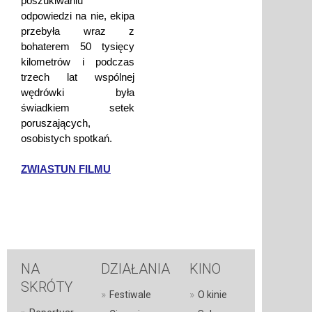
poszukiwaniu
odpowiedzi na nie, ekipa
przebyła wraz z
bohaterem 50 tysięcy
kilometrów i podczas
trzech lat wspólnej
wędrówki była
świadkiem setek
poruszających,
osobistych spotkań.
ZWIASTUN FILMU
NA
DZIAŁANIA
KINO
SKRÓTY
»
»
Festiwale
O kinie