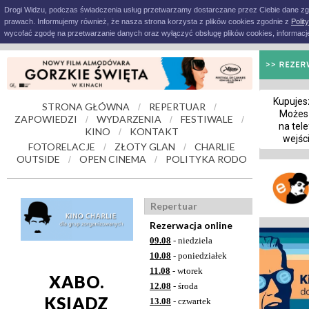
Drogi Widzu, podczas świadczenia usług przetwarzamy dostarczane przez Ciebie dane z
prawach. Informujemy również, że nasza strona korzysta z plików cookies zgodnie z
Polit
wycofać zgodę na przetwarzanie danych oraz wyłączyć obsługę plików cookies, informacje
Kupujesz
STRONA GŁÓWNA
REPERTUAR
/
/
Możes
ZAPOWIEDZI
WYDARZENIA
FESTIWALE
/
/
/
na tele
KINO
KONTAKT
/
wejśc
FOTORELACJE
ZŁOTY GLAN
CHARLIE
/
/
OUTSIDE
OPEN CINEMA
POLITYKA RODO
/
/
Repertuar
Rezerwacja online
09.08
- niedziela
10.08
- poniedziałek
11.08
- wtorek
XABO.
12.08
- środa
KSIĄDZ
13.08
- czwartek