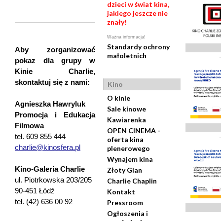
dzieci w świat kina,
jakiego jeszcze nie
znały!
Ważna informacja!
Standardy ochrony
Aby zorganizować
małoletnich
pokaz dla grupy w
Kinie Charlie,
skontaktuj się z nami:
Kino
O kinie
Agnieszka Hawryluk
Sale kinowe
Promocja i Edukacja
Kawiarenka
Filmowa
OPEN CINEMA -
tel. 609 855 444
oferta kina
charlie@kinosfera.pl
plenerowego
Wynajem kina
Kino-Galeria Charlie
Złoty Glan
ul. Piotrkowska 203/205
Charlie Chaplin
90-451 Łódź
Kontakt
tel. (42) 636 00 92
Pressroom
Ogłoszenia i