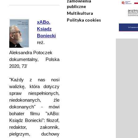
zamówienia
publiczne
Multikultura
Polityka cookies
xABo.
Ksiądz
Boniecki
reż.
Aleksandra Potoczek
dokumentalny, Polska
2020, 73'
"Każdy z nas nosi
walizkę, która dotyczy
spraw niespełnionych,
niedokonanych, źle
dokonanych" - mówi
bohater filmu "xABo:
Ksiądz Boniecki": filozof,
redaktor, zakonnik,
pielgrzym, duchowy