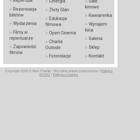
»
Repertuar
»
»
Cinergia
Sale
kinowe
»
Rezerwacja
»
Złoty Glan
»
biletów
Kawiarenka
»
Edukacja
»
Wydarzenia
»
Wynajem
filmowa
kina
»
Filmy w
»
Open Cinema
»
repertuarze
Galeria
»
Charlie
»
Zapowiedzi
»
Sklep
Outside
filmów
»
»
Fotorelacje
Kontakt
Copyright 2026 © Kino Charlie - Wszelkie prawa zastrzeżone /
Polityka
RODO
/
Polityka Cookies