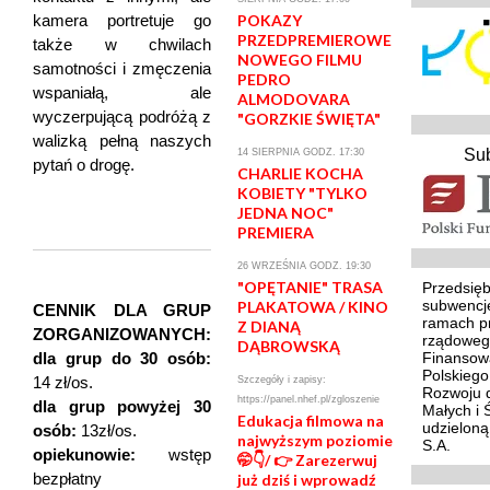
POKAZY
kamera portretuje go
PRZEDPREMIEROWE
także w chwilach
NOWEGO FILMU
samotności i zmęczenia
PEDRO
wspaniałą, ale
ALMODOVARA
wyczerpującą podróżą z
"GORZKIE ŚWIĘTA"
walizką pełną naszych
Su
14 SIERPNIA GODZ. 17:30
pytań o drogę.
CHARLIE KOCHA
KOBIETY "TYLKO
JEDNA NOC"
PREMIERA
26 WRZEŚNIA GODZ. 19:30
"OPĘTANIE" TRASA
Przedsięb
subwencj
PLAKATOWA / KINO
CENNIK DLA GRUP
ramach p
Z DIANĄ
ZORGANIZOWANYCH:
rządoweg
DĄBROWSKĄ
Finansowa
dla grup do 30 osób:
Polskieg
14 zł/os.
Szczegóły i zapisy:
Rozwoju d
https://panel.nhef.pl/zgloszenie
dla grup powyżej 30
Małych i 
Edukacja filmowa na
udzielon
osób:
13zł/os.
najwyższym poziomie
S.A.
opiekunowie:
wstęp
🤭👇/ 👉 Zarezerwuj
bezpłatny
już dziś i wprowadź