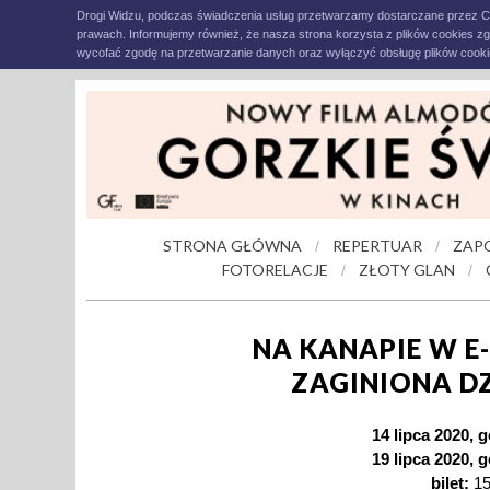
Drogi Widzu, podczas świadczenia usług przetwarzamy dostarczane przez C
prawach. Informujemy również, że nasza strona korzysta z plików cookies z
wycofać zgodę na przetwarzanie danych oraz wyłączyć obsługę plików cookie
STRONA GŁÓWNA
REPERTUAR
ZAP
/
/
FOTORELACJE
ZŁOTY GLAN
/
/
NA KANAPIE W E
ZAGINIONA D
14 lipca 2020, 
19 lipca 2020, 
bilet:
15