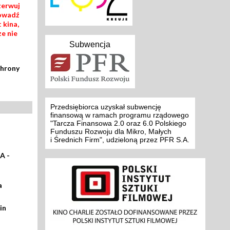
zerwuj
rowadź
 kina,
ze nie
Subwencja
chrony
Przedsiębiorca uzyskał subwencję
finansową w ramach programu rządowego
"Tarcza Finansowa 2.0 oraz 6.0 Polskiego
Funduszu Rozwoju dla Mikro, Małych
i Średnich Firm", udzieloną przez PFR S.A.
A -
a
in