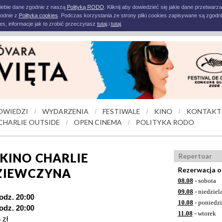
iebie dane zgodnie z naszą
Polityką RODO
. Kliknij aby dowiedzieć się jakie dane przetwarz
godnie z
Polityką cookies
. Podczas korzystania ze strony pliki cookies zapisywane są zgodni
s, informacje jak to zrobić przeczytasz
tutaj
i
tutaj
.
OWIEDZI
WYDARZENIA
FESTIWALE
KINO
KONTAKT
/
/
/
/
CHARLIE OUTSIDE
OPEN CINEMA
POLITYKA RODO
/
/
-KINO CHARLIE
Repertuar
Rezerwacja o
ZIEWCZYNA
08.08
- sobota
09.08
- niedziel
godz. 20:00
10.08
- poniedzi
godz. 20:00
11.08
- wtorek
 zł