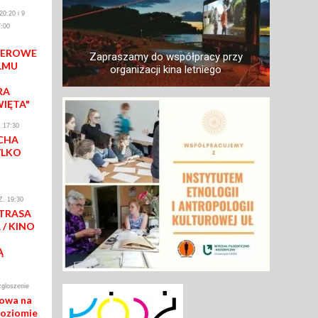
0:20 i 9
:00
IEROWE
Zapraszamy do współpracy przy
LMU
organizacji kina letniego
RA
WIĘTA"
 17:30
CHA
YLKO
. 19:30
 TRASA
/ KINO
Ą
zgloszenie
mowa na
poziomie