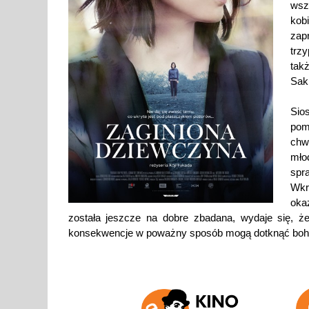
wsz
kob
zap
trz
tak
Saki
Sios
pom
chw
mło
spr
Wkr
oka
została jeszcze na dobre zbadana, wydaje się, że
konsekwencje w poważny sposób mogą dotknąć boha