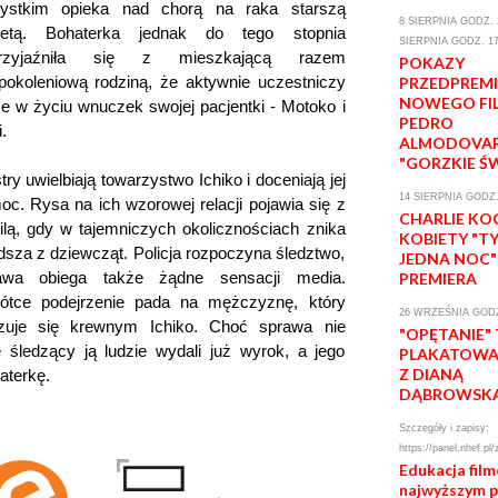
ystkim opieka nad chorą na raka starszą
8 SIERPNIA GODZ. 2
ietą. Bohaterka jednak do tego stopnia
SIERPNIA GODZ. 17
rzyjaźniła się z mieszkającą razem
POKAZY
ypokoleniową rodziną, że aktywnie uczestniczy
PRZEDPREM
NOWEGO FI
że w życiu wnuczek swojej pacjentki - Motoko i
PEDRO
.
ALMODOVA
"GORZKIE Ś
try uwielbiają towarzystwo Ichiko i doceniają jej
14 SIERPNIA GODZ.
oc. Rysa na ich wzorowej relacji pojawia się z
CHARLIE KO
ilą, gdy w tajemniczych okolicznościach znika
KOBIETY "T
dsza z dziewcząt. Policja rozpoczyna śledztwo,
JEDNA NOC"
awa obiega także żądne sensacji media.
PREMIERA
ótce podejrzenie pada na mężczyznę, który
26 WRZEŚNIA GODZ
zuje się krewnym Ichiko. Choć sprawa nie
"OPĘTANIE"
 śledzący ją ludzie wydali już wyrok, a jego
PLAKATOWA 
Z DIANĄ
terkę.
DĄBROWSK
Szczegóły i zapisy:
https://panel.nhef.pl/
Edukacja fil
najwyższym 