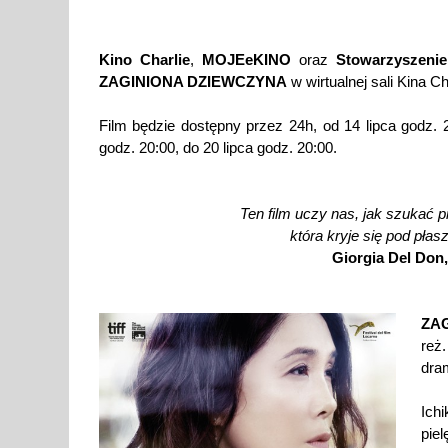
Kino Charlie
,
MOJEeKINO
oraz
Stowarzyszenie
ZAGINIONA DZIEWCZYNA
w wirtualnej sali Kina Ch
Film będzie dostępny przez 24h, od 14 lipca godz. 2
godz. 20:00, do 20 lipca godz. 20:00.
Ten film uczy nas, jak szukać 
która kryje się pod pła
Giorgia Del Don
ZA
reż.
dram
Ich
pie