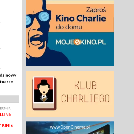
a
a
a
odzinowy
rtuarze
IERPNIA
LINI:
 KINIE
www.OpenCinema.pl