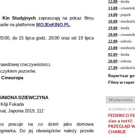
12.08
- środa
13.08
- czwartek
14.08
- piątek
 Kin Studyjnych
zapraszają na pokaz filmu
16.08
- niedziel
arlie na platformie
MOJEeKINO.PL
.
19.08
- środa
20.08
- czwartek
0:00, do 15 lipca godz. 20:00 oraz od 19 lipca
22.08
- sobota
23.08
- niedziel
02.09
- środa
26.09
- sobota
prawdziwej rzeczywistości,
27.09
- niedziel
szczykiem pozorów.
Repertuar g
, Cineuropa
Filmy w repe
GINIONA DZIEWCZYNA
Wydarzenia
 Kôji Fukada
19 CZERWCA- 20 S
at, Japonia 2019, 111'
FEDERICO FEL
ciao a tutti!,
iko pracuje na co dzień jako domowa
PRZEGLĄD W
lęgniarka. Do jej obowiązków należy przede
CHARLIE