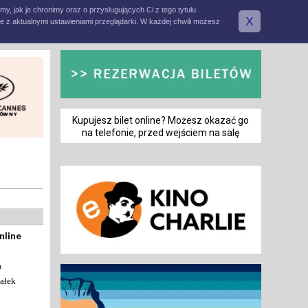
amy, jak je chronimy oraz o przysługujących Ci z tego tytułu
X
e z aktualnymi ustawieniami przeglądarki. W każdej chwili możesz
Kupujesz bilet online? Możesz okazać go
na telefonie, przed wejściem na salę
nline
a
ałek