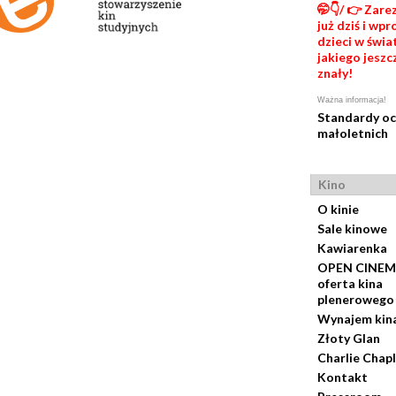
🤭👇/ 👉 Zare
już dziś i wp
dzieci w świat
jakiego jeszc
znały!
Ważna informacja!
Standardy o
małoletnich
Kino
O kinie
Sale kinowe
Kawiarenka
OPEN CINEM
oferta kina
plenerowego
Wynajem kin
Złoty Glan
Charlie Chapl
Kontakt