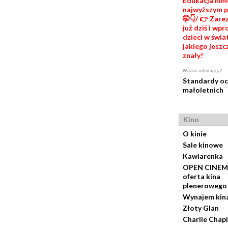
Edukacja fil
najwyższym 
🤭👇/ 👉 Zare
już dziś i wp
dzieci w świat
jakiego jeszc
znały!
Ważna informacja!
Standardy o
małoletnich
Kino
O kinie
Sale kinowe
Kawiarenka
OPEN CINEM
oferta kina
plenerowego
Wynajem kin
Złoty Glan
Charlie Chapl