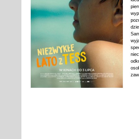
pie
wyp
poz
dzi
Sam
wyja
spe
nie
odk
oso
zaw