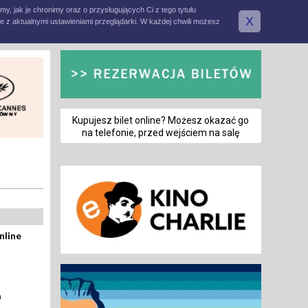
amy, jak je chronimy oraz o przysługujących Ci z tego tytułu
X
e z aktualnymi ustawieniami przeglądarki. W każdej chwili możesz
Kupujesz bilet online? Możesz okazać go
na telefonie, przed wejściem na salę
nline
a