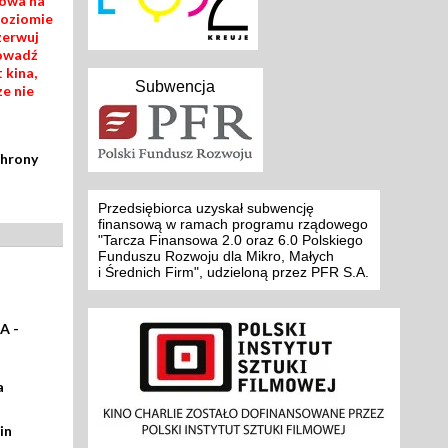
mowa na
poziomie
zerwuj
rowadź
 kina,
Subwencja
ze nie
chrony
Przedsiębiorca uzyskał subwencję
finansową w ramach programu rządowego
"Tarcza Finansowa 2.0 oraz 6.0 Polskiego
Funduszu Rozwoju dla Mikro, Małych
i Średnich Firm", udzieloną przez PFR S.A.
A -
a
in