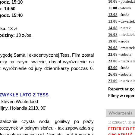
10.08
- poniedzi
 godz. 15:10
11.08
- wtorek
z. 14:50
12.08
- środa
 godz. 15:40
13.08
- czwartek
14.08
- piątek
cka:
13 zł
16.08
- niedziel
odziny:
13 zł/os.
19.08
- środa
20.08
- czwartek
22.08
- sobota
ygodę Sama i ekscentrycznej Tess. Film został
23.08
- niedziel
zieży na całym świecie, dostał wyróżnienie na
02.09
- środa
z wyróżnienie od jury dziennikarzy podczas 6.
26.09
- sobota
27.09
- niedziel
Repertuar g
ZWYKŁE LATO Z TESS
Filmy w repe
. Steven Wouterlood
lijny, Holandia 2019, 90'
Wydarzenia
stalicznie czysta woda, gonitwy po plaży
19 CZERWCA- 20 S
dpoczynek w pełnym słońcu - tak zapowiada się
FEDERICO FEL
ciao a tutti!,
alny wakacyjny wyjazd. Niestety, brat Sama już