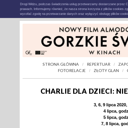
Drogi Widzu, podczas świadczenia usług przetwarzamy dostarczane przez C
prawach. Informujemy również, że nasza strona korzysta z plików cookies z
wycofać zgodę na przetwarzanie danych oraz wyłączyć obsługę plików cookie
STRONA GŁÓWNA
REPERTUAR
ZAP
/
/
FOTORELACJE
ZŁOTY GLAN
/
/
CHARLIE DLA DZIECI: N
3, 6, 9 lipca 2020
4 lipca, god
5 lipca, god
7, 8 lipca, go