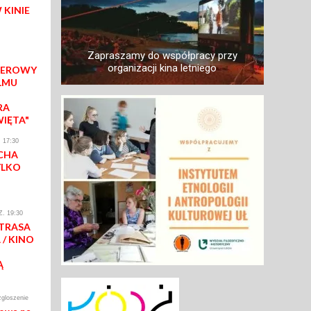
 KINIE
Zapraszamy do współpracy przy
organizacji kina letniego
IEROWY
LMU
RA
WIĘTA"
 17:30
CHA
YLKO
. 19:30
 TRASA
/ KINO
Ą
zgloszenie