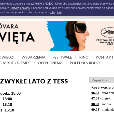
iebie dane zgodnie z naszą
Polityką RODO
. Kliknij aby dowiedzieć się jakie dane przetwarz
godnie z
Polityką cookies
. Podczas korzystania ze strony pliki cookies zapisywane są zgodni
s, informacje jak to zrobić przeczytasz
tutaj
i
tutaj
.
OWIEDZI
WYDARZENIA
FESTIWALE
KINO
KONTAKT
/
/
/
/
CHARLIE OUTSIDE
OPEN CINEMA
POLITYKA RODO
/
/
IEZWYKŁE LATO Z TESS
Repertuar
Rezerwacja o
06.08
- czwartek
, godz. 15:00
07.08
- piątek
z. 13:00
08.08
- sobota
z. 13:10
09.08
- niedziel
dz. 15:10