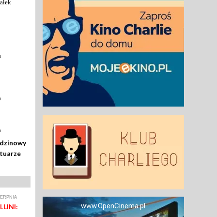
ałek
a
a
a
odzinowy
rtuarze
IERPNIA
www.OpenCinema.pl
LINI: