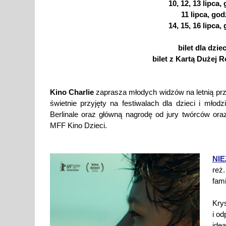
10, 12, 13 lipca,
11 lipca, god
14, 15, 16 lipca,
bilet dla dzie
bilet z Kartą Dużej R
Kino Charlie
zaprasza młodych widzów na letnią prz
świetnie przyjęty na festiwalach dla dzieci i młod
Berlinale oraz główną nagrodę od jury twórców ora
MFF Kino Dzieci.
NIE
reż
fami
Kry
i o
ide