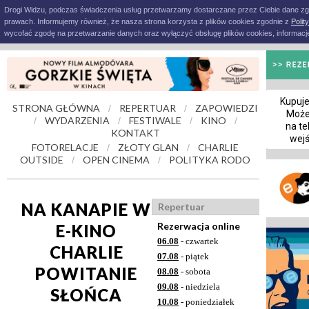
Drogi Widzu, podczas świadczenia usług przetwarzamy dostarczane przez Ciebie dane z
prawach. Informujemy również, że nasza strona korzysta z plików cookies zgodnie z
Polit
wycofać zgodę na przetwarzanie danych oraz wyłączyć obsługę plików cookies, informacje
Kupuje
STRONA GŁÓWNA
REPERTUAR
ZAPOWIEDZI
/
/
Może
WYDARZENIA
FESTIWALE
KINO
/
/
/
/
na te
KONTAKT
wejś
FOTORELACJE
ZŁOTY GLAN
CHARLIE
/
/
OUTSIDE
OPEN CINEMA
POLITYKA RODO
/
/
NA KANAPIE W
Repertuar
Rezerwacja online
E-KINO
06.08
- czwartek
CHARLIE
07.08
- piątek
POWITANIE
08.08
- sobota
09.08
- niedziela
SŁOŃCA
10.08
- poniedziałek