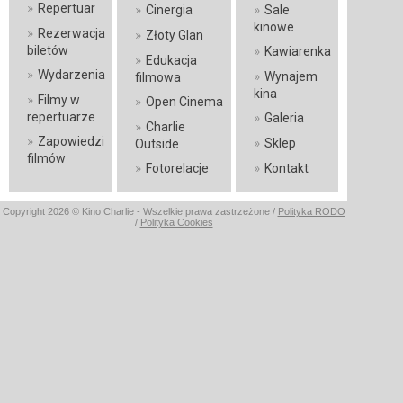
»
Repertuar
»
»
Cinergia
Sale
kinowe
»
Rezerwacja
»
Złoty Glan
»
biletów
Kawiarenka
»
Edukacja
»
Wydarzenia
»
Wynajem
filmowa
kina
»
Filmy w
»
Open Cinema
»
repertuarze
Galeria
»
Charlie
»
Zapowiedzi
»
Sklep
Outside
filmów
»
»
Fotorelacje
Kontakt
Copyright 2026 © Kino Charlie - Wszelkie prawa zastrzeżone /
Polityka RODO
/
Polityka Cookies