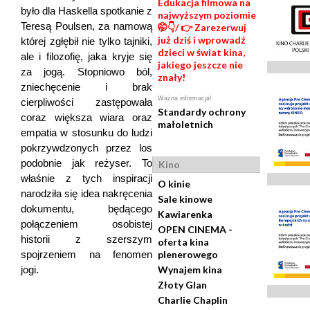
Edukacja filmowa na
było dla Haskella spotkanie z
najwyższym poziomie
Teresą Poulsen, za namową
🤭👇/ 👉 Zarezerwuj
już dziś i wprowadź
której zgłębił nie tylko tajniki,
dzieci w świat kina,
ale i filozofię, jaka kryje się
jakiego jeszcze nie
za jogą. Stopniowo ból,
znały!
zniechęcenie i brak
Ważna informacja!
cierpliwości zastępowała
Standardy ochrony
coraz większa wiara oraz
małoletnich
empatia w stosunku do ludzi
pokrzywdzonych przez los
podobnie jak reżyser. To
Kino
właśnie z tych inspiracji
O kinie
narodziła się idea nakręcenia
Sale kinowe
dokumentu, będącego
Kawiarenka
połączeniem osobistej
OPEN CINEMA -
historii z szerszym
oferta kina
plenerowego
spojrzeniem na fenomen
Wynajem kina
jogi.
Złoty Glan
Charlie Chaplin