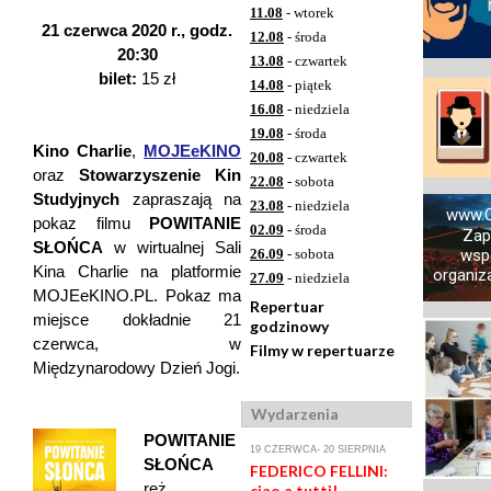
11.08
- wtorek
21 czerwca 2020 r., godz.
12.08
- środa
20:30
13.08
- czwartek
bilet:
15 zł
14.08
- piątek
16.08
- niedziela
19.08
- środa
Kino Charlie
,
MOJEeKINO
20.08
- czwartek
oraz
Stowarzyszenie Kin
22.08
- sobota
Studyjnych
zapraszają na
23.08
- niedziela
www.O
pokaz filmu
POWITANIE
02.09
- środa
Zap
SŁOŃCA
w wirtualnej Sali
26.09
- sobota
wsp
Kina Charlie na platformie
organiza
27.09
- niedziela
MOJEeKINO.PL. Pokaz ma
Repertuar
miejsce dokładnie 21
godzinowy
czerwca, w
Filmy w repertuarze
Międzynarodowy Dzień Jogi.
Wydarzenia
POWITANIE
19 CZERWCA- 20 SIERPNIA
SŁOŃCA
FEDERICO FELLINI:
reż.
ciao a tutti!,