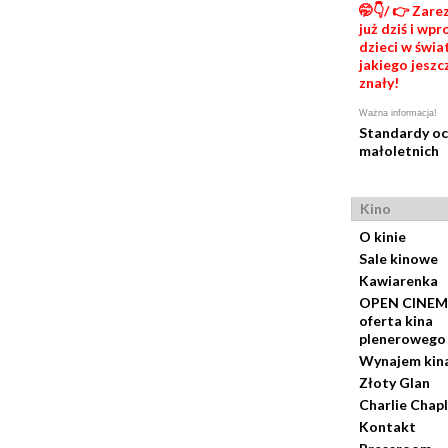
🤭👇/ 👉 Zare
już dziś i wp
dzieci w świat
jakiego jeszc
znały!
Ważna informacja!
Standardy o
małoletnich
Kino
O kinie
Sale kinowe
Kawiarenka
OPEN CINEM
oferta kina
plenerowego
Wynajem kin
Złoty Glan
Charlie Chapl
Kontakt