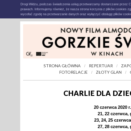
Drogi Widzu, podczas świadczenia usług przetwarzamy dostarczane przez C
prawach. Informujemy również, że nasza strona korzysta z plików cookies z
wycofać zgodę na przetwarzanie danych oraz wyłączyć obsługę plików cookie
STRONA GŁÓWNA
REPERTUAR
ZAP
/
/
FOTORELACJE
ZŁOTY GLAN
/
/
CHARLIE DLA DZIE
20 czerwca 2020 r.
21, 22 czerwca, 
23, 24, 25 czerwca
27, 28 czerwca, 