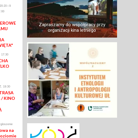
0:20 i 9
:00
IEROWE
Zapraszamy do współpracy przy
LMU
organizacji kina letniego
RA
WIĘTA"
 17:30
CHA
YLKO
. 19:30
 TRASA
/ KINO
Ą
zgloszenie
mowa na
poziomie