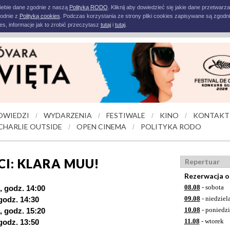
iebie dane zgodnie z naszą
Polityką RODO
. Kliknij aby dowiedzieć się jakie dane przetwarz
godnie z
Polityką cookies
. Podczas korzystania ze strony pliki cookies zapisywane są zgodni
s, informacje jak to zrobić przeczytasz
tutaj
i
tutaj
.
OWIEDZI
WYDARZENIA
FESTIWALE
KINO
KONTAKT
/
/
/
/
CHARLIE OUTSIDE
OPEN CINEMA
POLITYKA RODO
/
/
CI: KLARA MUU!
Repertuar
Rezerwacja o
08.08
- sobota
, godz. 14:00
09.08
- niedziel
godz. 14:30
10.08
- poniedzi
, godz. 15:20
11.08
- wtorek
godz. 13:50