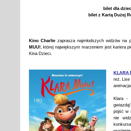
bilet dla dzie
bilet z Kartą Dużej R
Kino Charlie
zaprasza najmłodszych widzów na p
MUU!
, której największym marzeniem jest kariera p
Kina Dzieci.
KLARA 
reż. Lise 
animacja
Klara -
gwiazdą!
pójść w 
nie wid
konkurs
występie