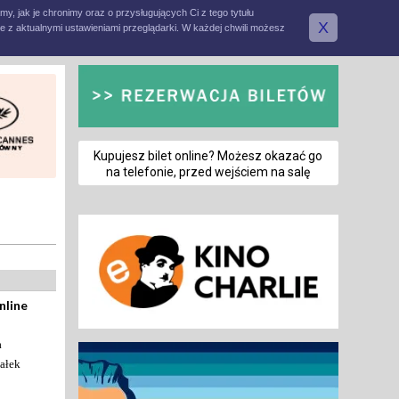
amy, jak je chronimy oraz o przysługujących Ci z tego tytułu
X
e z aktualnymi ustawieniami przeglądarki. W każdej chwili możesz
Kupujesz bilet online? Możesz okazać go
na telefonie, przed wejściem na salę
nline
a
ałek