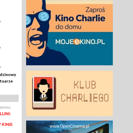
a
a
a
odzinowy
rtuarze
IERPNIA
LINI:
 KINIE
www.OpenCinema.pl