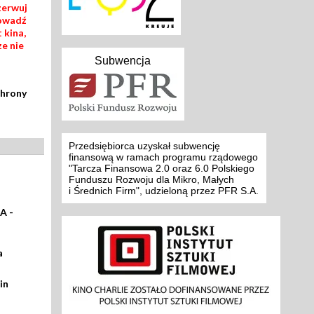
zerwuj
rowadź
 kina,
ze nie
Subwencja
chrony
Przedsiębiorca uzyskał subwencję
finansową w ramach programu rządowego
"Tarcza Finansowa 2.0 oraz 6.0 Polskiego
Funduszu Rozwoju dla Mikro, Małych
i Średnich Firm", udzieloną przez PFR S.A.
A -
a
in