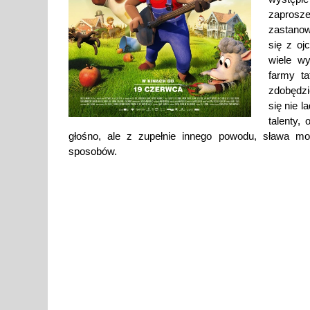
zaprosz
zastanow
się z o
wiele w
farmy t
zdobędzi
się nie 
talenty,
głośno, ale z zupełnie innego powodu, sława mo
sposobów.