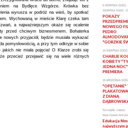
eniem na Bydlęce Wzgórze. Krówka bez
8 SIERPNIA GODZ. 2
SIERPNIA GODZ. 17
ienia wyrusza w podróż na wieś, by spotkać
POKAZY
jcem. Wychowaną w mieście Klarę czeka tam
PRZEDPREM
yzwań, a najważniejszym okaże się ocalenie
NOWEGO FI
aty przed chciwym biznesmenem. Bohaterka
PEDRO
ALMODOVA
e nowych przyjaciół, będzie musiała wykazać
"GORZKIE Ś
lada pomysłowością, a przy tym odkryje w sobie
 o jakich nie miała pojęcia! O Klarze zrobi się
14 SIERPNIA GODZ.
że przecież przejawić się na wiele różnych
CHARLIE KO
KOBIETY "T
JEDNA NOC"
PREMIERA
26 WRZEŚNIA GODZ
"OPĘTANIE"
PLAKATOWA 
Z DIANĄ
DĄBROWSK
Szczegóły i zapisy:
https://panel.nhef.pl/
Edukacja fil
najwyższym 