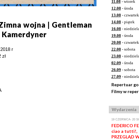
11.08
- wtorek
12.08
- środa
13.08
- czwartek
14.08
- piątek
Zimna wojna | Gentleman
16.08
- niedziel
| Kamerdyner
19.08
- środa
20.08
- czwartek
 2018 r
22.08
- sobota
 zł
23.08
- niedziel
02.09
- środa
26.09
- sobota
27.09
- niedziel
Repertuar g
A
Filmy w repe
Wydarzenia
19 CZERWCA- 20 S
FEDERICO FEL
ciao a tutti!,
PRZEGLĄD W