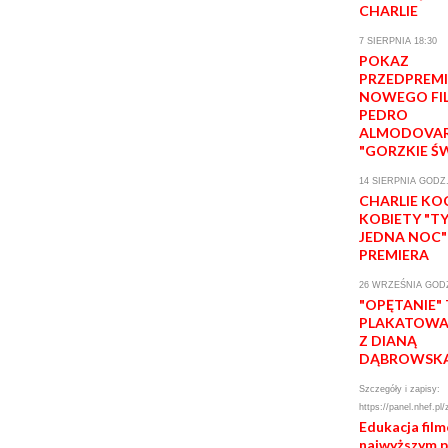
CHARLIE
7 SIERPNIA 18:30
POKAZ
PRZEDPREM
NOWEGO FI
PEDRO
ALMODOVA
"GORZKIE Ś
14 SIERPNIA GODZ.
CHARLIE KO
KOBIETY "T
JEDNA NOC"
PREMIERA
26 WRZEŚNIA GODZ
"OPĘTANIE"
PLAKATOWA 
Z DIANĄ
DĄBROWSK
Szczegóły i zapisy:
https://panel.nhef.pl/
Edukacja fil
najwyższym 