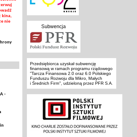
zerwuj
rowadź
 kina,
ze nie
Subwencja
chrony
Przedsiębiorca uzyskał subwencję
finansową w ramach programu rządowego
"Tarcza Finansowa 2.0 oraz 6.0 Polskiego
Funduszu Rozwoju dla Mikro, Małych
i Średnich Firm", udzieloną przez PFR S.A.
A -
a
in