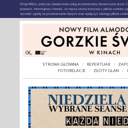
Drogi Widzu, podczas świadczenia usług przetwarzamy dostarczane przez C
prawach. Informujemy również, że nasza strona korzysta z plików cookies z
wycofać zgodę na przetwarzanie danych oraz wyłączyć obsługę plików cookie
STRONA GŁÓWNA
REPERTUAR
ZAP
/
/
FOTORELACJE
ZŁOTY GLAN
/
/