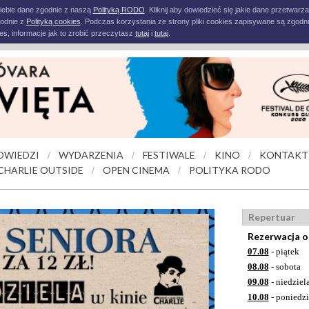
iebie dane zgodnie z naszą
Polityką RODO
. Kliknij aby dowiedzieć się jakie dane przetwarz
godnie z
Polityką cookies
. Podczas korzystania ze strony pliki cookies zapisywane są zgodni
s, informacje jak to zrobić przeczytasz
tutaj
i
tutaj
.
OWIEDZI
WYDARZENIA
FESTIWALE
KINO
KONTAKT
/
/
/
/
CHARLIE OUTSIDE
OPEN CINEMA
POLITYKA RODO
/
/
Repertuar
Rezerwacja o
07.08
- piątek
08.08
- sobota
09.08
- niedziel
10.08
- poniedzi