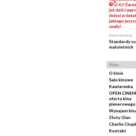
🤭👇/ 👉 Zare
już dziś i wp
dzieci w świat
jakiego jeszc
znały!
Ważna informacja!
Standardy o
małoletnich
Kino
O kinie
Sale kinowe
Kawiarenka
OPEN CINEM
oferta kina
plenerowego
Wynajem kin
Złoty Glan
Charlie Chapl
Kontakt