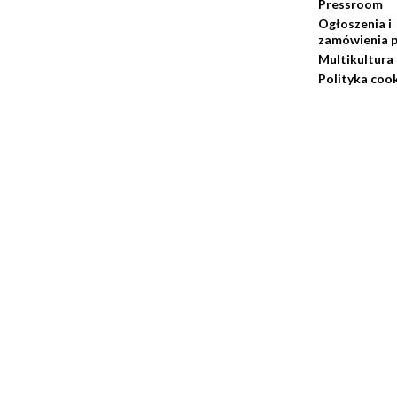
Pressroom
Ogłoszenia i
zamówienia p
Multikultura
Polityka coo