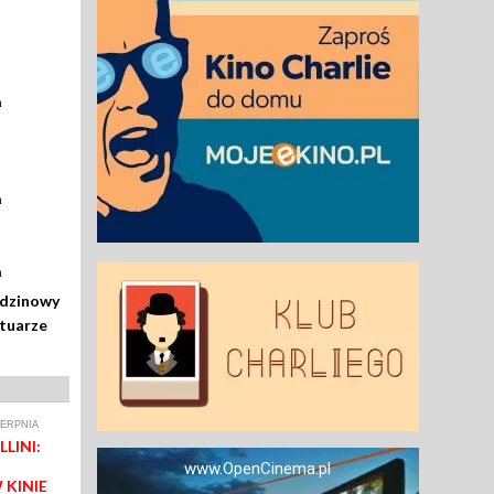
a
a
a
odzinowy
rtuarze
IERPNIA
LINI:
www.OpenCinema.pl
 KINIE