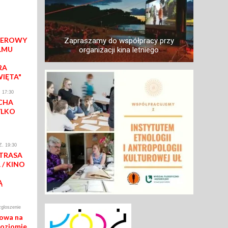
IEROWY
Zapraszamy do współpracy przy
LMU
organizacji kina letniego
RA
WIĘTA"
 17:30
CHA
YLKO
. 19:30
 TRASA
/ KINO
Ą
zgloszenie
mowa na
poziomie