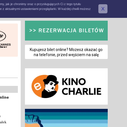
amy, jak je chronimy oraz o przysługujących Ci z tego tytułu
X
e z aktualnymi ustawieniami przeglądarki. W każdej chwili możesz
Kupujesz bilet online? Możesz okazać go
na telefonie, przed wejściem na salę
nline
a
ałek