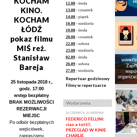
KOCHAM
12.08
- środa
KINO.
13.08
- czwartek
14.08
- piątek
KOCHAM
16.08
- niedziela
ŁÓDŹ
19.08
- środa
pokaz filmu
20.08
- czwartek
22.08
- sobota
MIŚ reż.
23.08
- niedziela
Stanisław
02.09
- środa
www.Op
26.09
- sobota
Bareja
Zapr
27.09
- niedziela
współ
organizacj
Repertuar godzinowy
25 listopada 2018 r.,
Filmy w repertuarze
godz. 17:00
wstęp bezpłatny
BRAK MOŻLIWOŚCI
Wydarzenia
REZERWACJI
19 CZERWCA- 20 SIERPNIA
MIEJSC
FEDERICO FELLINI:
Po odbiór bezpłatnych
ciao a tutti!,
wejściówek,
PRZEGLĄD W KINIE
CHARLIE
zapraszamy