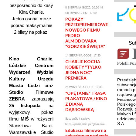
bezpośrednio do kasy
8 SIERPNIA GODZ. 20:20 i 9
Kina Charlie.
SIERPNIA GODZ. 17:00
Jedna osoba, może
POKAZY
PRZEDPREMIEROWE
pobrać maksymalnie
NOWEGO FILMU
2 bilety na pokaz.
PEDRO
ALMODOVARA
Su
"GORZKIE ŚWIĘTA"
14 SIERPNIA GODZ. 17:30
Kino Charlie
,
CHARLIE KOCHA
Łódzkie Centrum
KOBIETY "TYLKO
Wydarzeń
,
Wydział
JEDNA NOC"
PREMIERA
Kultury Urzędu
Przedsięb
subwencj
Miasta Łodzi
oraz
26 WRZEŚNIA GODZ. 19:30
ramach p
Studio Filmowe
"OPĘTANIE" TRASA
rządoweg
PLAKATOWA / KINO
ZEBRA
zapraszają
Finansowa
Z DIANĄ
Polskieg
25 listopada
, na
Rozwoju d
DĄBROWSKĄ
wyjątkowy pokaz
Małych i 
filmu
MIŚ
w reżyserii
udzielon
Szczegóły i zapisy:
S.A.
https://panel.nhef.pl/zgloszenie
Stanisława Barei.
Edukacja filmowa na
Warszawskie Studio
najwyższym poziomie