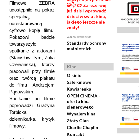
Filmowe ZEBRA
🤭👇/ 👉 Zarezerwuj
udostępniło na pokaz
już dziś i wprowadź
dzieci w świat kina,
specjalną,
jakiego jeszcze nie
odrestaurowaną
znały!
cyfrowo kopię filmu.
Pokazowi będzie
Ważna informacja!
Standardy ochrony
towarzyszyło
małoletnich
spotkanie z aktorami
(Stanisław Tym, Zofia
Czerwińska), którzy
Kino
pracowali przy filmie
O kinie
oraz twórcą plakatu
Sale kinowe
do filmu  Andrzejem
Kawiarenka
Pągowskim.
OPEN CINEMA -
Spotkanie po filmie
oferta kina
poprowadzi Grażyna
plenerowego
Torbicka 
Wynajem kina
dziennikarka, krytyk
Złoty Glan
filmowy.
Charlie Chaplin
Kontakt