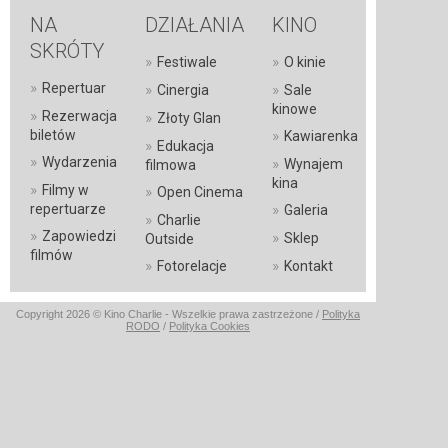
NA
DZIAŁANIA
KINO
SKRÓTY
»
»
Festiwale
O kinie
»
Repertuar
»
»
Cinergia
Sale
kinowe
»
Rezerwacja
»
Złoty Glan
»
biletów
Kawiarenka
»
Edukacja
»
Wydarzenia
»
Wynajem
filmowa
kina
»
Filmy w
»
Open Cinema
»
repertuarze
Galeria
»
Charlie
»
Zapowiedzi
»
Sklep
Outside
filmów
»
»
Fotorelacje
Kontakt
Copyright 2026 © Kino Charlie - Wszelkie prawa zastrzeżone /
Polityka
RODO
/
Polityka Cookies