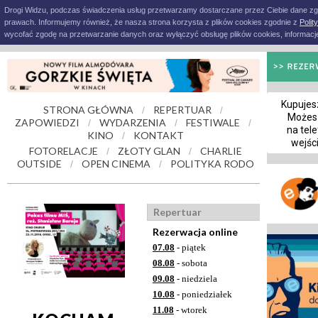
Drogi Widzu, podczas świadczenia usług przetwarzamy dostarczane przez Ciebie dane z
prawach. Informujemy również, że nasza strona korzysta z plików cookies zgodnie z
Polit
wycofać zgodę na przetwarzanie danych oraz wyłączyć obsługę plików cookies, informacje
Kupujesz
STRONA GŁÓWNA
REPERTUAR
/
/
Możes
ZAPOWIEDZI
WYDARZENIA
FESTIWALE
/
/
/
na tele
KINO
KONTAKT
/
wejśc
FOTORELACJE
ZŁOTY GLAN
CHARLIE
/
/
OUTSIDE
OPEN CINEMA
POLITYKA RODO
/
/
Repertuar
Rezerwacja online
07.08
- piątek
08.08
- sobota
09.08
- niedziela
10.08
- poniedziałek
11.08
- wtorek