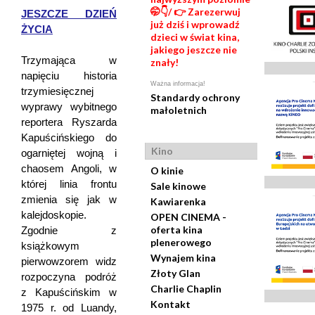
🤭👇/ 👉 Zarezerwuj
JESZCZE DZIEŃ
już dziś i wprowadź
ŻYCIA
dzieci w świat kina,
jakiego jeszcze nie
Trzymająca w
znały!
napięciu historia
Ważna informacja!
trzymiesięcznej
Standardy ochrony
wyprawy wybitnego
małoletnich
reportera Ryszarda
Kapuścińskiego do
Kino
ogarniętej wojną i
chaosem Angoli, w
O kinie
której linia frontu
Sale kinowe
zmienia się jak w
Kawiarenka
kalejdoskopie.
OPEN CINEMA -
oferta kina
Zgodnie z
plenerowego
książkowym
Wynajem kina
pierwowzorem widz
Złoty Glan
rozpoczyna podróż
Charlie Chaplin
z Kapuścińskim w
Kontakt
1975 r. od Luandy,