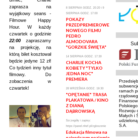
zaprasza na
8 SIERPNIA GODZ. 20:20 i 9
wyjątkowy seans -
SIERPNIA GODZ. 17:00
POKAZY
Filmowe Happy
PRZEDPREMIEROWE
Hour. W każdy
NOWEGO FILMU
czwartek o godzinie
PEDRO
22:00
zapraszamy
ALMODOVARA
Su
"GORZKIE ŚWIĘTA"
na projekcję, na
którą bilet kosztował
14 SIERPNIA GODZ. 17:30
będzie jedyne 12 zł!
CHARLIE KOCHA
Co tydzień inny tytuł
KOBIETY "TYLKO
JEDNA NOC"
filmowy. Do
PREMIERA
Przedsięb
zobaczenia w
subwencj
czwartek!
26 WRZEŚNIA GODZ. 19:30
ramach p
"OPĘTANIE" TRASA
rządoweg
PLAKATOWA / KINO
Finansowa
Z DIANĄ
Polskieg
Rozwoju d
DĄBROWSKĄ
Małych i 
udzielon
Szczegóły i zapisy:
S.A.
https://panel.nhef.pl/zgloszenie
Edukacja filmowa na
najwyższym poziomie