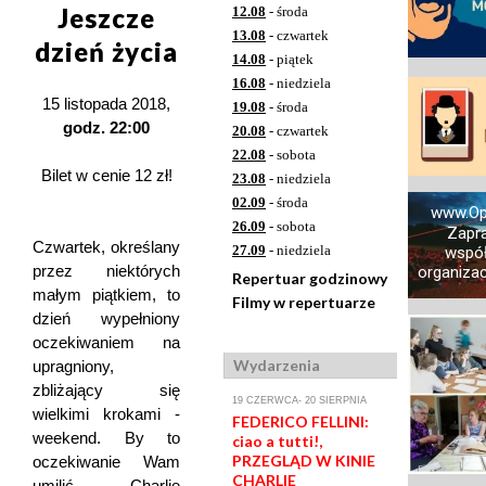
Jeszcze
12.08
- środa
13.08
- czwartek
dzień życia
14.08
- piątek
16.08
- niedziela
15 listopada 2018,
19.08
- środa
godz. 22:00
20.08
- czwartek
22.08
- sobota
Bilet w cenie 12 zł!
23.08
- niedziela
02.09
- środa
www.Op
26.09
- sobota
Zapr
Czwartek, określany
27.09
- niedziela
współ
przez niektórych
organizacj
Repertuar godzinowy
małym piątkiem, to
Filmy w repertuarze
dzień wypełniony
oczekiwaniem na
Wydarzenia
upragniony,
zbliżający się
19 CZERWCA- 20 SIERPNIA
wielkimi krokami -
FEDERICO FELLINI:
weekend. By to
ciao a tutti!,
PRZEGLĄD W KINIE
oczekiwanie Wam
CHARLIE
umilić, Charlie