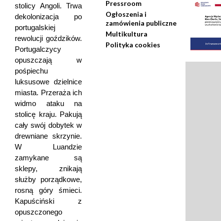
Pressroom
stolicy Angoli. Trwa
Ogłoszenia i
dekolonizacja po
zamówienia publiczne
portugalskiej
Multikultura
rewolucji goździków.
Polityka cookies
Portugalczycy
opuszczają w
pośpiechu
luksusowe dzielnice
miasta. Przeraża ich
widmo ataku na
stolicę kraju. Pakują
cały swój dobytek w
drewniane skrzynie.
W Luandzie
zamykane są
sklepy, znikają
służby porządkowe,
rosną góry śmieci.
Kapuściński z
opuszczonego