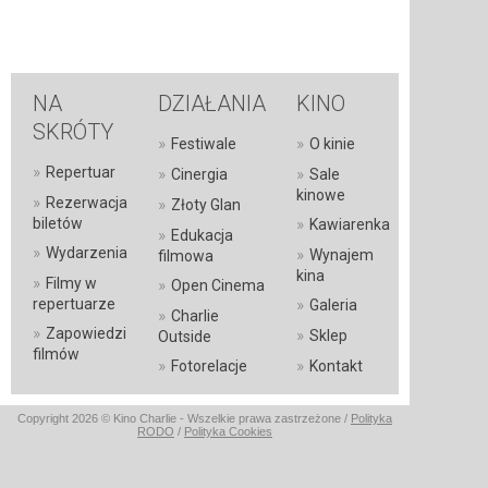
NA
DZIAŁANIA
KINO
SKRÓTY
»
»
Festiwale
O kinie
»
Repertuar
»
»
Cinergia
Sale
kinowe
»
Rezerwacja
»
Złoty Glan
»
biletów
Kawiarenka
»
Edukacja
»
Wydarzenia
»
Wynajem
filmowa
kina
»
Filmy w
»
Open Cinema
»
repertuarze
Galeria
»
Charlie
»
Zapowiedzi
»
Sklep
Outside
filmów
»
»
Fotorelacje
Kontakt
Copyright 2026 © Kino Charlie - Wszelkie prawa zastrzeżone /
Polityka
RODO
/
Polityka Cookies