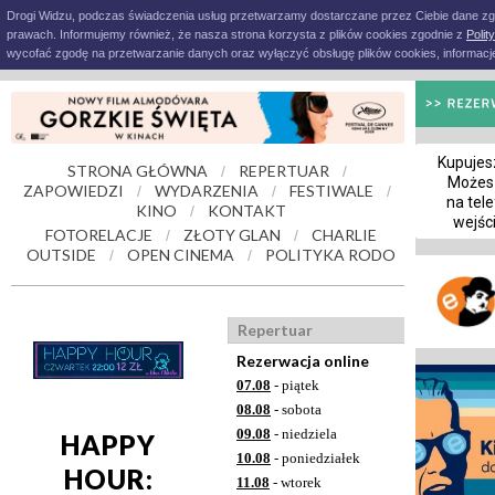
Drogi Widzu, podczas świadczenia usług przetwarzamy dostarczane przez Ciebie dane z
prawach. Informujemy również, że nasza strona korzysta z plików cookies zgodnie z
Polit
wycofać zgodę na przetwarzanie danych oraz wyłączyć obsługę plików cookies, informacje
Kupujesz
STRONA GŁÓWNA
REPERTUAR
/
/
Możes
ZAPOWIEDZI
WYDARZENIA
FESTIWALE
/
/
/
na tele
KINO
KONTAKT
/
wejśc
FOTORELACJE
ZŁOTY GLAN
CHARLIE
/
/
OUTSIDE
OPEN CINEMA
POLITYKA RODO
/
/
Repertuar
Rezerwacja online
07.08
- piątek
08.08
- sobota
09.08
- niedziela
HAPPY
10.08
- poniedziałek
HOUR:
11.08
- wtorek