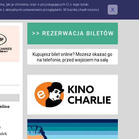
amy, jak je chronimy oraz o przysługujących Ci z tego tytułu
X
e z aktualnymi ustawieniami przeglądarki. W każdej chwili możesz
Kupujesz bilet online? Możesz okazać go
na telefonie, przed wejściem na salę
nline
a
ałek