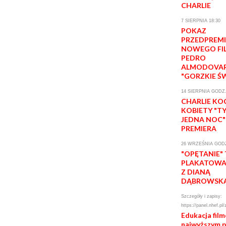
CHARLIE
7 SIERPNIA 18:30
POKAZ
PRZEDPREM
NOWEGO FI
PEDRO
ALMODOVA
"GORZKIE Ś
14 SIERPNIA GODZ.
CHARLIE KO
KOBIETY "T
JEDNA NOC"
PREMIERA
26 WRZEŚNIA GODZ
"OPĘTANIE"
PLAKATOWA 
Z DIANĄ
DĄBROWSK
Szczegóły i zapisy:
https://panel.nhef.pl/
Edukacja fil
najwyższym 