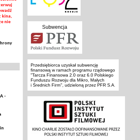
zerwuj
rowadź
 kina,
ze nie
Subwencja
chrony
Przedsiębiorca uzyskał subwencję
finansową w ramach programu rządowego
"Tarcza Finansowa 2.0 oraz 6.0 Polskiego
Funduszu Rozwoju dla Mikro, Małych
i Średnich Firm", udzieloną przez PFR S.A.
A -
a
in