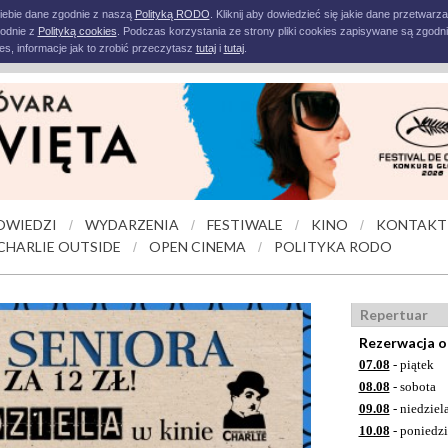
iebie dane zgodnie z naszą
Polityką RODO
. Kliknij aby dowiedzieć się jakie dane przetwarz
godnie z
Polityką cookies
. Podczas korzystania ze strony pliki cookies zapisywane są zgodni
s, informacje jak to zrobić przeczytasz
tutaj
i
tutaj
.
OWIEDZI
WYDARZENIA
FESTIWALE
KINO
KONTAKT
/
/
/
/
CHARLIE OUTSIDE
OPEN CINEMA
POLITYKA RODO
/
/
Repertuar
Rezerwacja o
07.08
- piątek
08.08
- sobota
09.08
- niedziel
10.08
- poniedzi