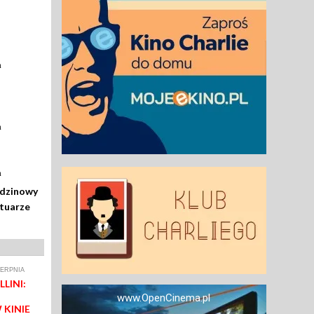
a
a
a
odzinowy
rtuarze
IERPNIA
LINI:
www.OpenCinema.pl
 KINIE