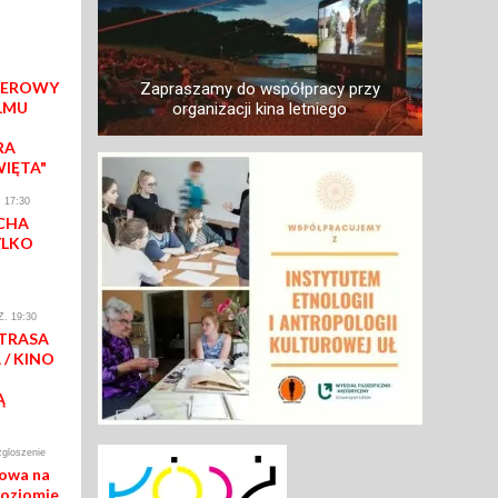
IEROWY
Zapraszamy do współpracy przy
LMU
organizacji kina letniego
RA
WIĘTA"
 17:30
CHA
YLKO
. 19:30
 TRASA
/ KINO
Ą
zgloszenie
mowa na
poziomie