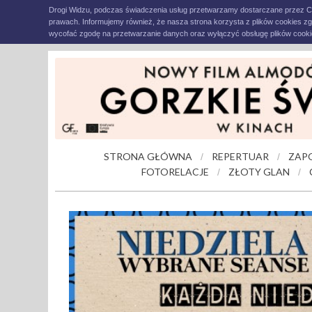
Drogi Widzu, podczas świadczenia usług przetwarzamy dostarczane przez C
prawach. Informujemy również, że nasza strona korzysta z plików cookies z
wycofać zgodę na przetwarzanie danych oraz wyłączyć obsługę plików cookie
STRONA GŁÓWNA
REPERTUAR
ZAP
/
/
FOTORELACJE
ZŁOTY GLAN
/
/