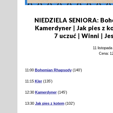
NIEDZIELA SENIORA: Bohem
Kamerdyner | Jak pies z ko
7 uczuć | Winni | Je
11 listopada
Cena: 12
11:00
Bohemian Rhapsody
(140')
11:15
Kler
(135')
12:30
Kamerdyner
(145')
13:30
Jak pies z kotem
(102')