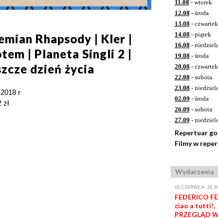
11.08
- wtorek
12.08
- środa
13.08
- czwartek
14.08
- piątek
ian Rhapsody | Kler |
16.08
- niedziel
tem | Planeta Singli 2 |
19.08
- środa
szcze dzień życia
20.08
- czwartek
22.08
- sobota
23.08
- niedziel
 2018 r
02.09
- środa
 zł
26.09
- sobota
27.09
- niedziel
Repertuar g
Filmy w repe
Wydarzenia
19 CZERWCA- 20 S
FEDERICO FEL
ciao a tutti!,
PRZEGLĄD W