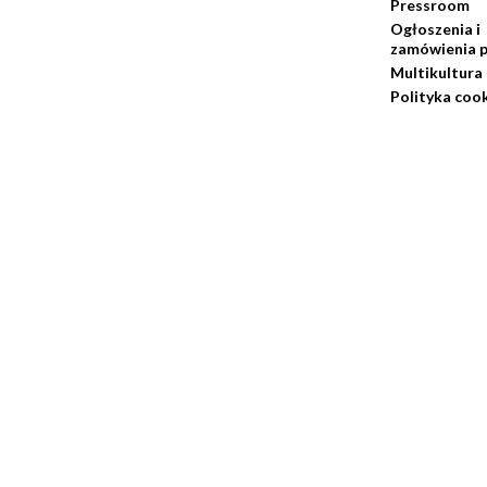
Pressroom
Ogłoszenia i
zamówienia p
Multikultura
Polityka coo