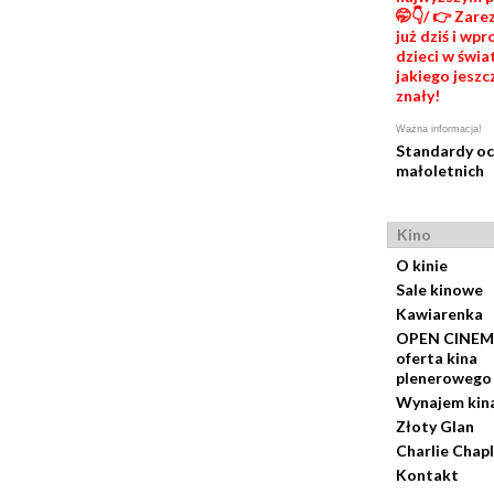
🤭👇/ 👉 Zare
już dziś i wp
dzieci w świat
jakiego jeszc
znały!
Ważna informacja!
Standardy o
małoletnich
Kino
O kinie
Sale kinowe
Kawiarenka
OPEN CINEM
oferta kina
plenerowego
Wynajem kin
Złoty Glan
Charlie Chapl
Kontakt