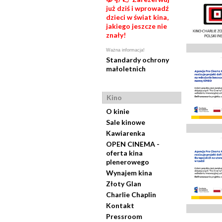
już dziś i wprowadź
dzieci w świat kina,
jakiego jeszcze nie
znały!
Ważna informacja!
Standardy ochrony
małoletnich
Kino
O kinie
Sale kinowe
Kawiarenka
OPEN CINEMA -
oferta kina
plenerowego
Wynajem kina
Złoty Glan
Charlie Chaplin
Kontakt
Pressroom