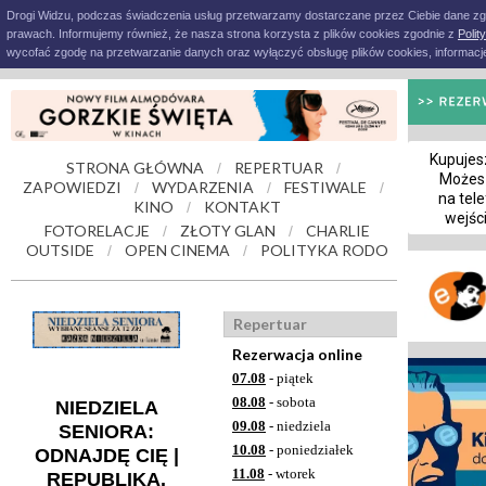
Drogi Widzu, podczas świadczenia usług przetwarzamy dostarczane przez Ciebie dane z
prawach. Informujemy również, że nasza strona korzysta z plików cookies zgodnie z
Polit
wycofać zgodę na przetwarzanie danych oraz wyłączyć obsługę plików cookies, informacje
Kupujesz
STRONA GŁÓWNA
REPERTUAR
/
/
Możes
ZAPOWIEDZI
WYDARZENIA
FESTIWALE
/
/
/
na tele
KINO
KONTAKT
/
wejśc
FOTORELACJE
ZŁOTY GLAN
CHARLIE
/
/
OUTSIDE
OPEN CINEMA
POLITYKA RODO
/
/
Repertuar
Rezerwacja online
07.08
- piątek
08.08
- sobota
NIEDZIELA
09.08
- niedziela
SENIORA:
10.08
- poniedziałek
ODNAJDĘ CIĘ |
11.08
- wtorek
REPUBLIKA.