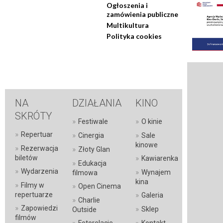
Ogłoszenia i
zamówienia publiczne
Multikultura
Polityka cookies
NA
DZIAŁANIA
KINO
SKRÓTY
»
»
Festiwale
O kinie
»
Repertuar
»
»
Cinergia
Sale
kinowe
»
Rezerwacja
»
Złoty Glan
»
biletów
Kawiarenka
»
Edukacja
»
Wydarzenia
»
Wynajem
filmowa
kina
»
Filmy w
»
Open Cinema
»
repertuarze
Galeria
»
Charlie
»
Zapowiedzi
»
Sklep
Outside
filmów
»
»