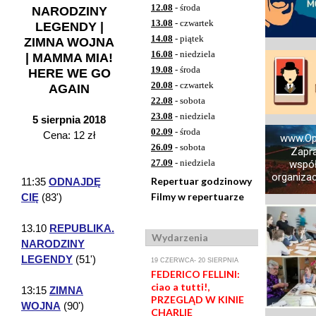
12.08
- środa
NARODZINY
13.08
- czwartek
LEGENDY |
14.08
- piątek
ZIMNA WOJNA
16.08
- niedziela
| MAMMA MIA!
19.08
- środa
HERE WE GO
20.08
- czwartek
AGAIN
22.08
- sobota
23.08
- niedziela
5 sierpnia 2018
02.09
- środa
Cena: 12 zł
www.Op
26.09
- sobota
Zapr
27.09
- niedziela
współ
organizacj
Repertuar godzinowy
11:35
ODNAJDĘ
Filmy w repertuarze
CIĘ
(83')
13.10
REPUBLIKA.
Wydarzenia
NARODZINY
LEGENDY
(51')
19 CZERWCA- 20 SIERPNIA
FEDERICO FELLINI:
ciao a tutti!,
13:15
ZIMNA
PRZEGLĄD W KINIE
WOJNA
(90')
CHARLIE