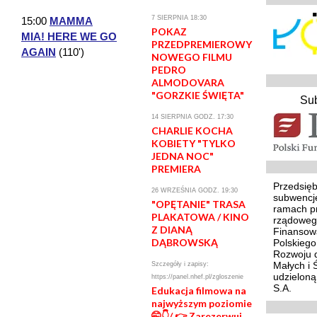
7 SIERPNIA 18:30
15:00
MAMMA
POKAZ
MIA! HERE WE GO
PRZEDPREMIEROWY
AGAIN
(110')
NOWEGO FILMU
PEDRO
ALMODOVARA
"GORZKIE ŚWIĘTA"
Su
14 SIERPNIA GODZ. 17:30
CHARLIE KOCHA
KOBIETY "TYLKO
JEDNA NOC"
PREMIERA
Przedsięb
26 WRZEŚNIA GODZ. 19:30
subwencj
"OPĘTANIE" TRASA
ramach p
PLAKATOWA / KINO
rządoweg
Z DIANĄ
Finansowa
DĄBROWSKĄ
Polskieg
Rozwoju d
Małych i 
Szczegóły i zapisy:
udzielon
https://panel.nhef.pl/zgloszenie
S.A.
Edukacja filmowa na
najwyższym poziomie
🤭👇/ 👉 Zarezerwuj