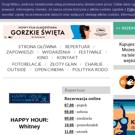
Drogi Widzu, podczas świadczenia usług przetwarzamy dostarczane przez Ciebie dane z
prawach. Informujemy również, że nasza strona korzysta z plików cookies zgodnie z
Polit
wycofać zgodę na przetwarzanie danych oraz wyłączyć obsługę plików cookies, informacje
Kupujesz
STRONA GŁÓWNA
REPERTUAR
/
/
Możes
ZAPOWIEDZI
WYDARZENIA
FESTIWALE
/
/
/
na tele
KINO
KONTAKT
/
wejśc
FOTORELACJE
ZŁOTY GLAN
CHARLIE
/
/
OUTSIDE
OPEN CINEMA
POLITYKA RODO
/
/
Repertuar
Rezerwacja online
07.08
- piątek
08.08
- sobota
09.08
- niedziela
HAPPY HOUR:
10.08
- poniedziałek
Whitney
11.08
- wtorek