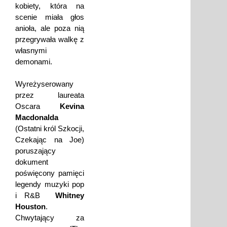
kobiety, która na
scenie miała głos
anioła, ale poza nią
przegrywała walkę z
własnymi
demonami.
Wyreżyserowany
przez laureata
Oscara 
Kevina
Macdonalda
(Ostatni król Szkocji,
Czekając na Joe)
poruszający
dokument
poświęcony pamięci
legendy muzyki pop
i R&B 
Whitney
Houston
.
Chwytający za