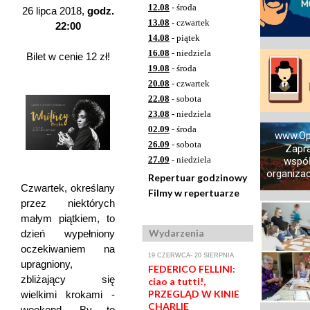
12.08
- środa
26 lipca 2018,
godz.
13.08
- czwartek
22:00
14.08
- piątek
16.08
- niedziela
Bilet w cenie 12 zł!
19.08
- środa
20.08
- czwartek
22.08
- sobota
23.08
- niedziela
02.09
- środa
www.Op
26.09
- sobota
Zapr
27.09
- niedziela
współ
organizacj
Repertuar godzinowy
Czwartek, określany
Filmy w repertuarze
przez niektórych
małym piątkiem, to
Wydarzenia
dzień wypełniony
oczekiwaniem na
19 CZERWCA- 20 SIERPNIA
upragniony,
FEDERICO FELLINI:
zbliżający się
ciao a tutti!,
PRZEGLĄD W KINIE
wielkimi krokami -
CHARLIE
weekend. By to