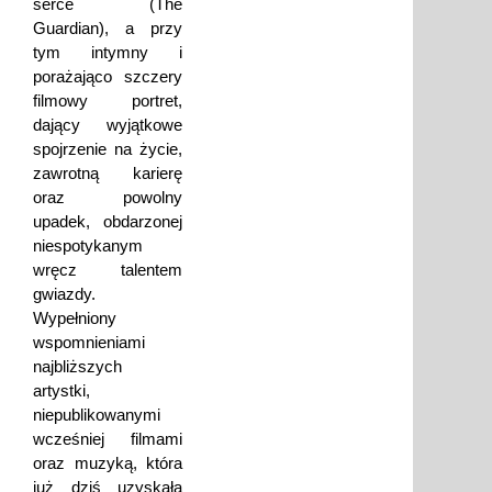
serce (The
Guardian), a przy
tym intymny i
porażająco szczery
filmowy portret,
dający wyjątkowe
spojrzenie na życie,
zawrotną karierę
oraz powolny
upadek, obdarzonej
niespotykanym
wręcz talentem
gwiazdy.
Wypełniony
wspomnieniami
najbliższych
artystki,
niepublikowanymi
wcześniej filmami
oraz muzyką, która
już dziś uzyskała