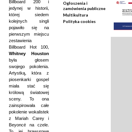
Billboard 200 i
Ogłoszenia i
jedynej w historii,
zamówienia publiczne
której siedem
Multikultura
kolejnych singli
Polityka cookies
pojawiło się na
pierwszym miejscu
zestawienia
Billboard Hot 100,
Whitney Houston
była głosem
swojego pokolenia.
Artystką, która z
piosenkarki gospel
miała stać się
królową światowej
sceny. To ona
zainspirowała całe
pokolenie wokalistek
z Mariah Carey i
Beyoncé na czele.
To jej brawurowe