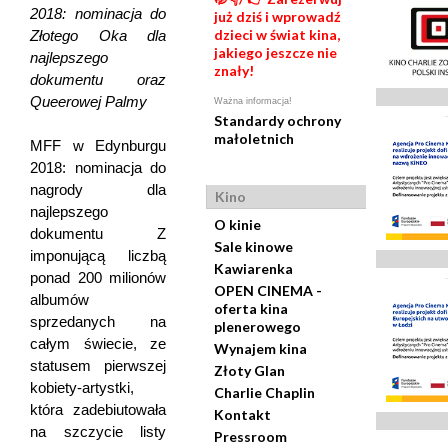
2018: nominacja do
już dziś i wprowadź
dzieci w świat kina,
Złotego Oka dla
jakiego jeszcze nie
najlepszego
znały!
dokumentu oraz
Queerowej Palmy
Ważna informacja!
Standardy ochrony
małoletnich
MFF w Edynburgu
2018: nominacja do
nagrody dla
Kino
najlepszego
O kinie
dokumentu Z
Sale kinowe
imponującą liczbą
Kawiarenka
ponad 200 milionów
OPEN CINEMA -
albumów
oferta kina
sprzedanych na
plenerowego
całym świecie, ze
Wynajem kina
statusem pierwszej
Złoty Glan
kobiety-artystki,
Charlie Chaplin
która zadebiutowała
Kontakt
na szczycie listy
Pressroom