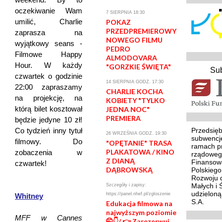
oczekiwanie Wam
7 SIERPNIA 18:30
umilić, Charlie
POKAZ
PRZEDPREMIEROWY
zaprasza na
NOWEGO FILMU
wyjątkowy seans -
PEDRO
Filmowe Happy
ALMODOVARA
Hour. W każdy
"GORZKIE ŚWIĘTA"
Su
czwartek o godzinie
14 SIERPNIA GODZ. 17:30
22:00 zapraszamy
CHARLIE KOCHA
na projekcję, na
KOBIETY "TYLKO
którą bilet kosztował
JEDNA NOC"
PREMIERA
będzie jedyne 10 zł!
Co tydzień inny tytuł
Przedsięb
26 WRZEŚNIA GODZ. 19:30
subwencj
filmowy. Do
"OPĘTANIE" TRASA
ramach p
PLAKATOWA / KINO
zobaczenia w
rządoweg
Z DIANĄ
Finansowa
czwartek!
DĄBROWSKĄ
Polskieg
Rozwoju d
Małych i 
Szczegóły i zapisy:
udzielon
https://panel.nhef.pl/zgloszenie
Whitney
S.A.
Edukacja filmowa na
najwyższym poziomie
MFF w Cannes
🤭👇/ 👉 Zarezerwuj