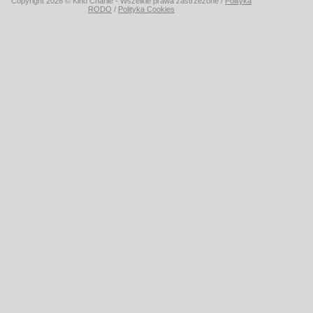
Copyright 2026 © Kino Charlie - Wszelkie prawa zastrzeżone /
Polityka
RODO
/
Polityka Cookies