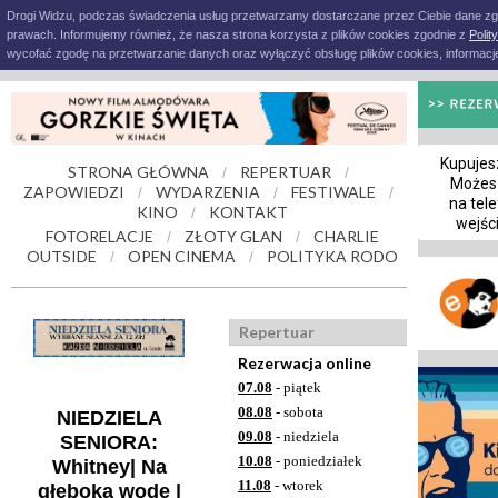
Drogi Widzu, podczas świadczenia usług przetwarzamy dostarczane przez Ciebie dane z
prawach. Informujemy również, że nasza strona korzysta z plików cookies zgodnie z
Polit
wycofać zgodę na przetwarzanie danych oraz wyłączyć obsługę plików cookies, informacje
Kupujesz
STRONA GŁÓWNA
REPERTUAR
/
/
Możes
ZAPOWIEDZI
WYDARZENIA
FESTIWALE
/
/
/
na tele
KINO
KONTAKT
/
wejśc
FOTORELACJE
ZŁOTY GLAN
CHARLIE
/
/
OUTSIDE
OPEN CINEMA
POLITYKA RODO
/
/
Repertuar
Rezerwacja online
07.08
- piątek
08.08
- sobota
NIEDZIELA
09.08
- niedziela
SENIORA:
10.08
- poniedziałek
Whitney| Na
11.08
- wtorek
głęboką wodę |