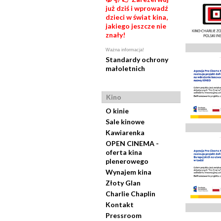
już dziś i wprowadź
dzieci w świat kina,
jakiego jeszcze nie
znały!
Ważna informacja!
Standardy ochrony
małoletnich
Kino
O kinie
Sale kinowe
Kawiarenka
OPEN CINEMA -
oferta kina
plenerowego
Wynajem kina
Złoty Glan
Charlie Chaplin
Kontakt
Pressroom