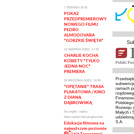
7 SIERPNIA 18:30
POKAZ
PRZEDPREMIEROWY
NOWEGO FILMU
PEDRO
ALMODOVARA
"GORZKIE ŚWIĘTA"
Su
14 SIERPNIA GODZ. 17:30
CHARLIE KOCHA
KOBIETY "TYLKO
JEDNA NOC"
PREMIERA
Przedsięb
26 WRZEŚNIA GODZ. 19:30
subwencj
"OPĘTANIE" TRASA
ramach p
PLAKATOWA / KINO
rządoweg
Z DIANĄ
Finansowa
DĄBROWSKĄ
Polskieg
Rozwoju d
Małych i 
Szczegóły i zapisy:
udzielon
https://panel.nhef.pl/zgloszenie
S.A.
Edukacja filmowa na
najwyższym poziomie
🤭👇/ 👉 Zarezerwuj