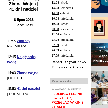
12.08
- środa
Zimna Wojna |
13.08
- czwartek
41 dni nadziei
14.08
- piątek
16.08
- niedziela
8 lipca 2018
19.08
- środa
Cena: 12 zł
20.08
- czwartek
22.08
- sobota
23.08
- niedziela
11:45
Whitney
|
02.09
- środa
PREMIERA
www.Op
26.09
- sobota
Zapr
27.09
- niedziela
współ
13:45
Na głęboką
organizacj
Repertuar godzinowy
wodę
Filmy w repertuarze
14:00
Zimna wojna
|HOT HIT!
Wydarzenia
15:50
41 dni nadziei
19 CZERWCA- 20 SIERPNIA
FEDERICO FELLINI:
| PREMIERA
ciao a tutti!,
PRZEGLĄD W KINIE
CHARLIE