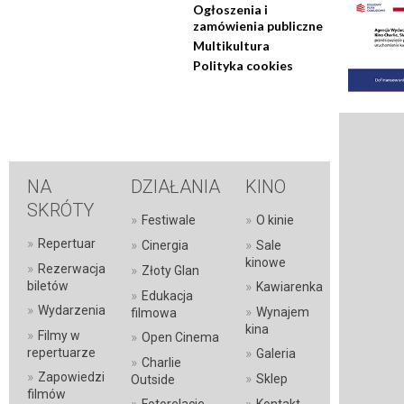
Ogłoszenia i
zamówienia publiczne
Multikultura
Polityka cookies
NA
DZIAŁANIA
KINO
SKRÓTY
»
»
Festiwale
O kinie
»
Repertuar
»
»
Cinergia
Sale
kinowe
»
Rezerwacja
»
Złoty Glan
»
biletów
Kawiarenka
»
Edukacja
»
Wydarzenia
»
Wynajem
filmowa
kina
»
Filmy w
»
Open Cinema
»
repertuarze
Galeria
»
Charlie
»
Zapowiedzi
»
Sklep
Outside
filmów
»
»