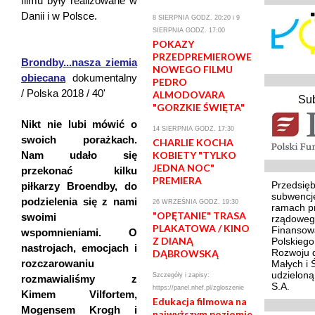
filmu były realizowane w
Danii i w Polsce.
8 SIERPNIA GODZ. 20:20 i 9
SIERPNIA GODZ. 17:00
POKAZY
PRZEDPREMIEROWE
Brondby...nasza ziemia
NOWEGO FILMU
obiecana
dokumentalny
PEDRO
/ Polska 2018 / 40'
ALMODOVARA
Su
"GORZKIE ŚWIĘTA"
Nikt nie lubi mówić o
14 SIERPNIA GODZ. 17:30
swoich porażkach.
CHARLIE KOCHA
Nam udało się
KOBIETY "TYLKO
JEDNA NOC"
przekonać kilku
PREMIERA
Przedsięb
piłkarzy Broendby, do
subwencj
podzielenia się z nami
26 WRZEŚNIA GODZ. 19:30
ramach p
"OPĘTANIE" TRASA
swoimi
rządoweg
PLAKATOWA / KINO
Finansowa
wspomnieniami. O
Z DIANĄ
Polskieg
nastrojach, emocjach i
Rozwoju d
DĄBROWSKĄ
rozczarowaniu
Małych i 
udzielon
Szczegóły i zapisy:
rozmawialiśmy z
S.A.
https://panel.nhef.pl/zgloszenie
Kimem Vilfortem,
Edukacja filmowa na
Mogensem Krogh i
najwyższym poziomie