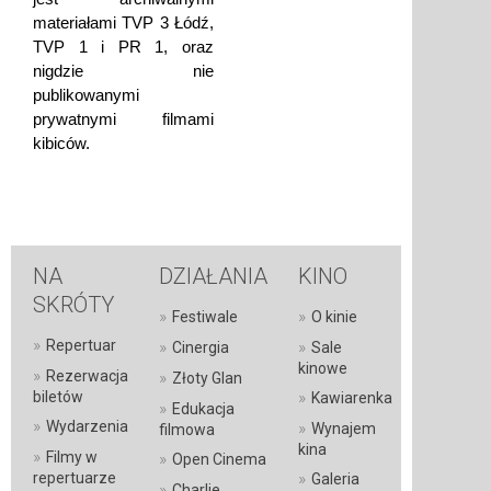
materiałami TVP 3 Łódź,
TVP 1 i PR 1, oraz
nigdzie nie
publikowanymi
prywatnymi filmami
kibiców.
NA
DZIAŁANIA
KINO
SKRÓTY
»
»
Festiwale
O kinie
»
Repertuar
»
»
Cinergia
Sale
kinowe
»
Rezerwacja
»
Złoty Glan
»
biletów
Kawiarenka
»
Edukacja
»
Wydarzenia
»
Wynajem
filmowa
kina
»
Filmy w
»
Open Cinema
»
repertuarze
Galeria
»
Charlie