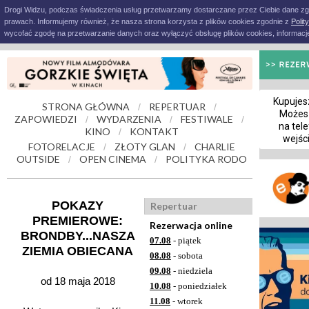
Drogi Widzu, podczas świadczenia usług przetwarzamy dostarczane przez Ciebie dane z
prawach. Informujemy również, że nasza strona korzysta z plików cookies zgodnie z
Polit
wycofać zgodę na przetwarzanie danych oraz wyłączyć obsługę plików cookies, informacje
Kupujesz
STRONA GŁÓWNA
REPERTUAR
/
/
Możes
ZAPOWIEDZI
WYDARZENIA
FESTIWALE
/
/
/
na tele
KINO
KONTAKT
/
wejśc
FOTORELACJE
ZŁOTY GLAN
CHARLIE
/
/
OUTSIDE
OPEN CINEMA
POLITYKA RODO
/
/
POKAZY
Repertuar
PREMIEROWE:
Rezerwacja online
BRONDBY...NASZA
07.08
- piątek
ZIEMIA OBIECANA
08.08
- sobota
09.08
- niedziela
od 18 maja 2018
10.08
- poniedziałek
11.08
- wtorek