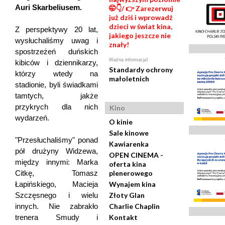
Auri Skarbeliusem.
🤭👇/ 👉 Zarezerwuj
już dziś i wprowadź
dzieci w świat kina,
Z perspektywy 20 lat,
jakiego jeszcze nie
wysłuchaliśmy uwag i
znały!
spostrzeżeń duńskich
Ważna informacja!
kibiców i dziennikarzy,
Standardy ochrony
którzy wtedy na
małoletnich
stadionie, byli świadkami
tamtych, jakże
przykrych dla nich
Kino
wydarzeń.
O kinie
Sale kinowe
"Przesłuchaliśmy" ponad
Kawiarenka
pół drużyny Widzewa,
OPEN CINEMA -
między innymi: Marka
oferta kina
Citkę, Tomasz
plenerowego
Łapińskiego, Macieja
Wynajem kina
Szczęsnego i wielu
Złoty Glan
innych. Nie zabrakło
Charlie Chaplin
trenera Smudy i
Kontakt