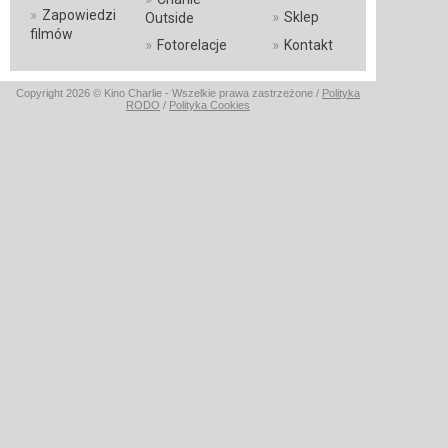
»
Zapowiedzi
»
Sklep
Outside
filmów
»
»
Fotorelacje
Kontakt
Copyright 2026 © Kino Charlie - Wszelkie prawa zastrzeżone /
Polityka
RODO
/
Polityka Cookies