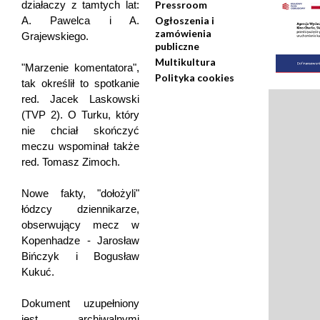
działaczy z tamtych lat:
Pressroom
A. Pawelca i A.
Ogłoszenia i
zamówienia
Grajewskiego.
publiczne
Multikultura
"Marzenie komentatora",
Polityka cookies
tak określił to spotkanie
red. Jacek Laskowski
(TVP 2). O Turku, który
nie chciał skończyć
meczu wspominał także
red. Tomasz Zimoch.
Nowe fakty, "dołożyli"
łódzcy dziennikarze,
obserwujący mecz w
Kopenhadze - Jarosław
Bińczyk i Bogusław
Kukuć.
Dokument uzupełniony
jest archiwalnymi