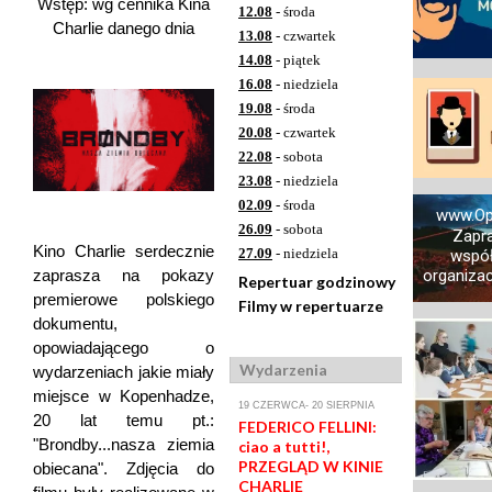
Wstęp: wg cennika Kina
12.08
- środa
Charlie danego dnia
13.08
- czwartek
14.08
- piątek
16.08
- niedziela
19.08
- środa
20.08
- czwartek
22.08
- sobota
23.08
- niedziela
02.09
- środa
www.Op
26.09
- sobota
Zapr
Kino Charlie serdecznie
27.09
- niedziela
współ
zaprasza na pokazy
organizacj
Repertuar godzinowy
premierowe polskiego
Filmy w repertuarze
dokumentu,
opowiadającego o
Wydarzenia
wydarzeniach jakie miały
miejsce w Kopenhadze,
19 CZERWCA- 20 SIERPNIA
20 lat temu pt.:
FEDERICO FELLINI:
"Brondby...nasza ziemia
ciao a tutti!,
PRZEGLĄD W KINIE
obiecana". Zdjęcia do
CHARLIE