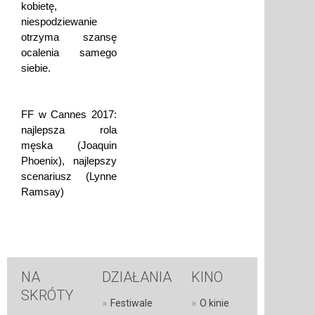
kobietę,
niespodziewanie
otrzyma szansę
ocalenia samego
siebie.
FF w Cannes 2017:
najlepsza rola
męska (Joaquin
Phoenix), najlepszy
scenariusz (Lynne
Ramsay)
NA
DZIAŁANIA
KINO
SKRÓTY
»
»
Festiwale
O kinie