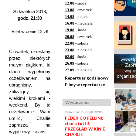
12.08
- środa
13.08
- czwartek
26 kwietnia 2018,
14.08
- piątek
godz. 21:30
16.08
- niedziela
19.08
- środa
Bilet w cenie 12 zł!
20.08
- czwartek
22.08
- sobota
23.08
- niedziela
Czwartek, określany
02.09
- środa
przez niektórych
www.Op
26.09
- sobota
małym piątkiem, to
Zapr
27.09
- niedziela
współ
dzień wypełniony
organizacj
Repertuar godzinowy
oczekiwaniem na
Filmy w repertuarze
upragniony,
zbliżający się
wielkimi krokami -
Wydarzenia
weekend. By to
oczekiwanie Wam
19 CZERWCA- 20 SIERPNIA
FEDERICO FELLINI:
umilić, Charlie
ciao a tutti!,
zaprasza na
PRZEGLĄD W KINIE
wyjątkowy seans -
CHARLIE