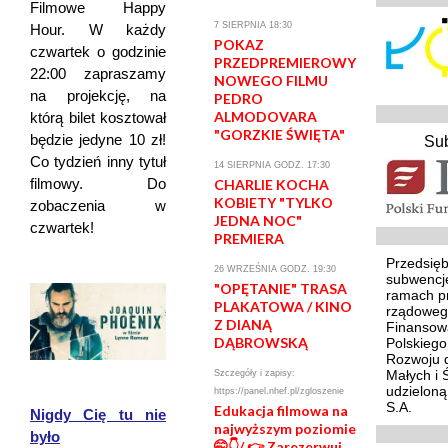
Filmowe Happy
7 SIERPNIA 18:30
Hour. W każdy
POKAZ
czwartek o godzinie
PRZEDPREMIEROWY
22:00 zapraszamy
NOWEGO FILMU
na projekcję, na
PEDRO
ALMODOVARA
którą bilet kosztował
"GORZKIE ŚWIĘTA"
będzie jedyne 10 zł!
Su
Co tydzień inny tytuł
14 SIERPNIA GODZ. 17:30
filmowy. Do
CHARLIE KOCHA
KOBIETY "TYLKO
zobaczenia w
JEDNA NOC"
czwartek!
PREMIERA
Przedsięb
26 WRZEŚNIA GODZ. 19:30
subwencj
"OPĘTANIE" TRASA
ramach p
PLAKATOWA / KINO
rządoweg
Z DIANĄ
Finansowa
DĄBROWSKĄ
Polskieg
Rozwoju d
Małych i 
Szczegóły i zapisy:
udzielon
https://panel.nhef.pl/zgloszenie
S.A.
Edukacja filmowa na
Nigdy Cię tu nie
najwyższym poziomie
było
🤭👇/ 👉 Zarezerwuj