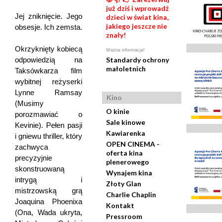
już dziś i wprowadź
Jej zniknięcie. Jego
dzieci w świat kina,
jakiego jeszcze nie
obsesje. Ich zemsta.
znały!
Okrzyknięty kobiecą
Ważna informacja!
odpowiedzią na
Standardy ochrony
małoletnich
Taksówkarza film
wybitnej reżyserki
Lynne Ramsay
Kino
(Musimy
O kinie
porozmawiać o
Sale kinowe
Kevinie). Pełen pasji
Kawiarenka
i gniewu thriller, który
OPEN CINEMA -
zachwyca
oferta kina
precyzyjnie
plenerowego
skonstruowaną
Wynajem kina
intrygą i
Złoty Glan
mistrzowską grą
Charlie Chaplin
Joaquina Phoenixa
Kontakt
(Ona, Wada ukryta,
Pressroom