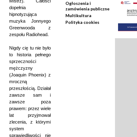
Mistrz). Całości
Ogłoszenia i
dopełnia
zamówienia publiczne
hipnotyzująca
Multikultura
muzyka Jonnyego
Polityka cookies
Greenwooda z
zespołu Radiohead.
Nigdy cię tu nie było
to historia pełnego
sprzeczności
mężczyzny
(Joaquin Phoenix) z
mroczną
przeszłością. Działał
zawsze sam i
zawsze poza
prawem: przez wiele
lat przyjmował
zlecenia, z którymi
system
sprawiedliwości nie