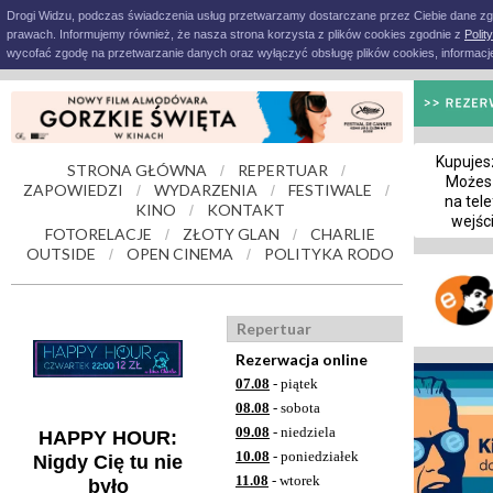
Drogi Widzu, podczas świadczenia usług przetwarzamy dostarczane przez Ciebie dane z
prawach. Informujemy również, że nasza strona korzysta z plików cookies zgodnie z
Polit
wycofać zgodę na przetwarzanie danych oraz wyłączyć obsługę plików cookies, informacje
Kupujesz
STRONA GŁÓWNA
REPERTUAR
/
/
Możes
ZAPOWIEDZI
WYDARZENIA
FESTIWALE
/
/
/
na tele
KINO
KONTAKT
/
wejśc
FOTORELACJE
ZŁOTY GLAN
CHARLIE
/
/
OUTSIDE
OPEN CINEMA
POLITYKA RODO
/
/
Repertuar
Rezerwacja online
07.08
- piątek
08.08
- sobota
09.08
- niedziela
HAPPY HOUR:
10.08
- poniedziałek
Nigdy Cię tu nie
11.08
- wtorek
było