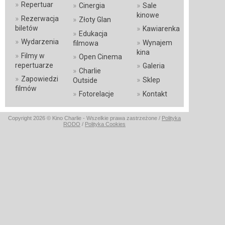
»
Repertuar
»
»
Cinergia
Sale
kinowe
»
Rezerwacja
»
Złoty Glan
»
biletów
Kawiarenka
»
Edukacja
»
Wydarzenia
»
Wynajem
filmowa
kina
»
Filmy w
»
Open Cinema
»
repertuarze
Galeria
»
Charlie
»
Zapowiedzi
»
Sklep
Outside
filmów
»
»
Fotorelacje
Kontakt
Copyright 2026 © Kino Charlie - Wszelkie prawa zastrzeżone /
Polityka
RODO
/
Polityka Cookies