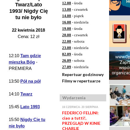
12.08
- środa
Twarz/Lato
13.08
- czwartek
1993/ Nigdy Cię
14.08
- piątek
tu nie było
16.08
- niedziela
19.08
- środa
22 kwietnia 2018
20.08
- czwartek
Cena: 12 zł
22.08
- sobota
23.08
- niedziela
02.09
- środa
12:10
Tam gdzie
www.Op
26.09
- sobota
mieszka Bóg
-
Zapr
27.09
- niedziela
współ
PREMIERA
organizacj
Repertuar godzinowy
Filmy w repertuarze
13:50
Pół na pół
14:10
Twarz
Wydarzenia
15:45
Lato 1993
19 CZERWCA- 20 SIERPNIA
FEDERICO FELLINI:
ciao a tutti!,
15:50
Nigdy Cię tu
PRZEGLĄD W KINIE
nie było
CHARLIE