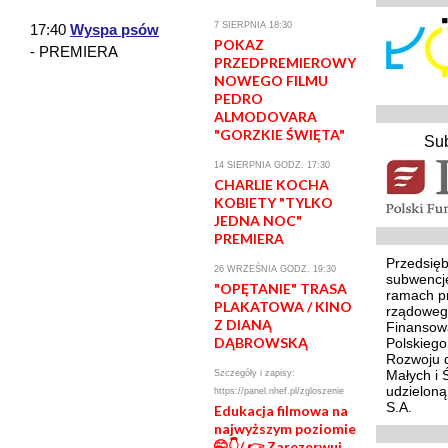
7 SIERPNIA 18:30
17:40
Wyspa psów
POKAZ
- PREMIERA
PRZEDPREMIEROWY
NOWEGO FILMU
PEDRO
ALMODOVARA
"GORZKIE ŚWIĘTA"
Su
14 SIERPNIA GODZ. 17:30
CHARLIE KOCHA
KOBIETY "TYLKO
JEDNA NOC"
PREMIERA
Przedsięb
26 WRZEŚNIA GODZ. 19:30
subwencj
"OPĘTANIE" TRASA
ramach p
PLAKATOWA / KINO
rządoweg
Z DIANĄ
Finansowa
DĄBROWSKĄ
Polskieg
Rozwoju d
Małych i 
Szczegóły i zapisy:
udzielon
https://panel.nhef.pl/zgloszenie
S.A.
Edukacja filmowa na
najwyższym poziomie
🤭👇/ 👉 Zarezerwuj