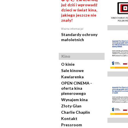
już dziś i wprowadź
dzieci w świat kina,
jakiego jeszcze nie
znały!
Ważna informacja!
Standardy ochrony
małoletnich
Kino
O kinie
Sale kinowe
Kawiarenka
OPEN CINEMA -
oferta kina
plenerowego
Wynajem kina
Złoty Glan
Charlie Chaplin
Kontakt
Pressroom