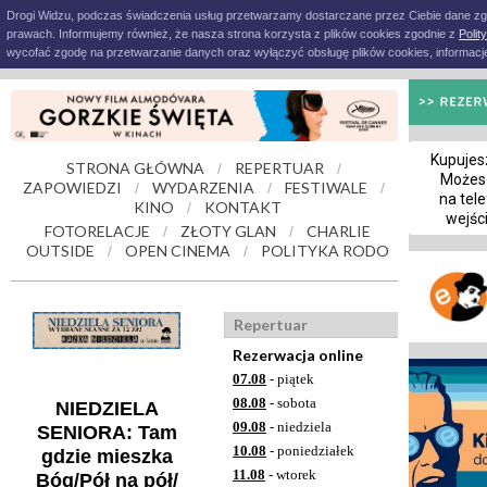
Drogi Widzu, podczas świadczenia usług przetwarzamy dostarczane przez Ciebie dane z
prawach. Informujemy również, że nasza strona korzysta z plików cookies zgodnie z
Polit
wycofać zgodę na przetwarzanie danych oraz wyłączyć obsługę plików cookies, informacje
Kupujesz
STRONA GŁÓWNA
REPERTUAR
/
/
Możes
ZAPOWIEDZI
WYDARZENIA
FESTIWALE
/
/
/
na tele
KINO
KONTAKT
/
wejśc
FOTORELACJE
ZŁOTY GLAN
CHARLIE
/
/
OUTSIDE
OPEN CINEMA
POLITYKA RODO
/
/
Repertuar
Rezerwacja online
07.08
- piątek
08.08
- sobota
NIEDZIELA
09.08
- niedziela
SENIORA: Tam
10.08
- poniedziałek
gdzie mieszka
11.08
- wtorek
Bóg/Pół na pół/