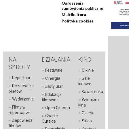
Ogłoszenia i
zamówienia publiczne
Multikultura
Polityka cookies
NA
DZIAŁANIA
KINO
SKRÓTY
»
»
Festiwale
O kinie
»
Repertuar
»
»
Cinergia
Sale
kinowe
»
Rezerwacja
»
Złoty Glan
»
biletów
Kawiarenka
»
Edukacja
»
Wydarzenia
»
Wynajem
filmowa
kina
»
Filmy w
»
Open Cinema
»
repertuarze
Galeria
»
Charlie
»
Zapowiedzi
»
Sklep
Outside
filmów
»
»