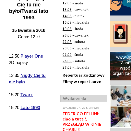
12.08
- środa
Cię tu nie
13.08
- czwartek
było/Twarz/ lato
14.08
- piątek
1993
16.08
- niedziela
19.08
- środa
15 kwietnia 2018
20.08
- czwartek
Cena: 12 zł
22.08
- sobota
23.08
- niedziela
02.09
- środa
12:50
Player One
www.Op
26.09
- sobota
2D napisy
Zapr
27.09
- niedziela
współ
organizacj
Repertuar godzinowy
13:35
Nigdy Cię tu
Filmy w repertuarze
nie było
15:20
Twarz
Wydarzenia
15:20
Lato 1993
19 CZERWCA- 20 SIERPNIA
FEDERICO FELLINI:
ciao a tutti!,
PRZEGLĄD W KINIE
CHARLIE