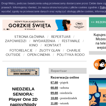
Drogi Widzu, podczas świadczenia usług przetwarzamy dostarczane przez Ciebie dane z
prawach. Informujemy również, że nasza strona korzysta z plików cookies zgodnie z
Polit
wycofać zgodę na przetwarzanie danych oraz wyłączyć obsługę plików cookies, informacje
Kupujesz
STRONA GŁÓWNA
REPERTUAR
/
/
Możes
ZAPOWIEDZI
WYDARZENIA
FESTIWALE
/
/
/
na tele
KINO
KONTAKT
/
wejśc
FOTORELACJE
ZŁOTY GLAN
CHARLIE
/
/
OUTSIDE
OPEN CINEMA
POLITYKA RODO
/
/
Repertuar
Rezerwacja online
07.08
- piątek
08.08
- sobota
NIEDZIELA
09.08
- niedziela
SENIORA:
10.08
- poniedziałek
Player One 2D
11.08
- wtorek
napisy/Nigdy