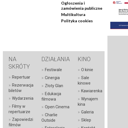
Ogłoszenia i
zamówienia publiczne
Multikultura
Polityka cookies
NA
DZIAŁANIA
KINO
SKRÓTY
»
»
Festiwale
O kinie
»
Repertuar
»
»
Cinergia
Sale
kinowe
»
Rezerwacja
»
Złoty Glan
»
biletów
Kawiarenka
»
Edukacja
»
Wydarzenia
»
Wynajem
filmowa
kina
»
Filmy w
»
Open Cinema
»
repertuarze
Galeria
»
Charlie
»
Zapowiedzi
»
Sklep
Outside
filmów
»
»