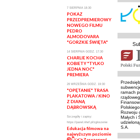
7 SIERPNIA 18:30
POKAZ
PRZEDPREMIEROWY
NOWEGO FILMU
PEDRO
ALMODOVARA
"GORZKIE ŚWIĘTA"
Su
14 SIERPNIA GODZ. 17:30
CHARLIE KOCHA
KOBIETY "TYLKO
JEDNA NOC"
PREMIERA
Przedsięb
26 WRZEŚNIA GODZ. 19:30
subwencj
"OPĘTANIE" TRASA
ramach p
PLAKATOWA / KINO
rządoweg
Z DIANĄ
Finansowa
DĄBROWSKĄ
Polskieg
Rozwoju d
Małych i 
Szczegóły i zapisy:
udzielon
https://panel.nhef.pl/zgloszenie
S.A.
Edukacja filmowa na
najwyższym poziomie
🤭👇/ 👉 Zarezerwuj