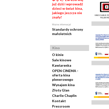
już dziś i wprowadź
dzieci w świat kina,
jakiego jeszcze nie
znały!
Ważna informacja!
Standardy ochrony
małoletnich
Kino
O kinie
Sale kinowe
Kawiarenka
OPEN CINEMA -
oferta kina
plenerowego
Wynajem kina
Złoty Glan
Charlie Chaplin
Kontakt
Pressroom