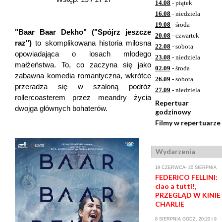
14.08
- piątek
16.08
- niedziela
19.08
- środa
"Baar Baar Dekho" ("Spójrz jeszcze
20.08
- czwartek
raz")
to skomplikowana historia miłosna
22.08
- sobota
opowiadająca o losach młodego
23.08
- niedziela
małżeństwa. To, co zaczyna się jako
02.09
- środa
zabawna komedia romantyczna, wkrótce
26.09
- sobota
przeradza się w szaloną podróż
27.09
- niedziela
rollercoasterem przez meandry życia
Repertuar
dwojga głównych bohaterów.
godzinowy
Filmy w repertuarze
Wydarzenia
19 CZERWCA- 20 SIERPNIA
FEDERICO FELLINI:
ciao a tutti!,
PRZEGLĄD W KINIE
CHARLIE
8 SIERPNIA GODZ. 20:20 i 9