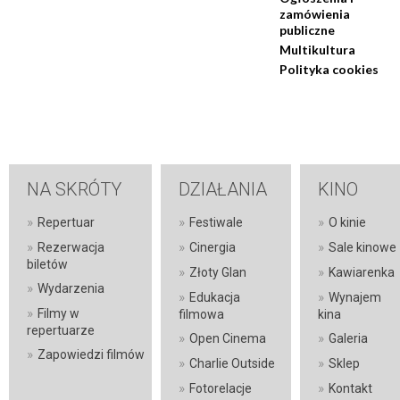
zamówienia
publiczne
Multikultura
Polityka cookies
NA SKRÓTY
DZIAŁANIA
KINO
»
»
»
Repertuar
Festiwale
O kinie
»
»
»
Rezerwacja
Cinergia
Sale kinowe
biletów
»
»
Złoty Glan
Kawiarenka
»
Wydarzenia
»
»
Edukacja
Wynajem
»
Filmy w
filmowa
kina
repertuarze
»
»
Open Cinema
Galeria
»
Zapowiedzi filmów
»
»
Charlie Outside
Sklep
»
»
Fotorelacje
Kontakt