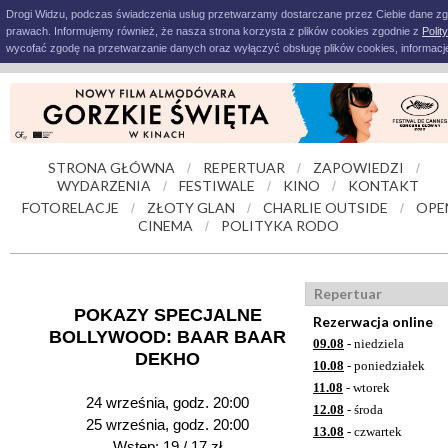
Drogi Widzu, podczas świadczenia usług przetwarzamy dostarczane przez Ciebie dane z
prawach. Informujemy również, że nasza strona korzysta z plików cookies zgodnie z
Polit
wycofać zgodę na przetwarzanie danych oraz wyłączyć obsługę plików cookies, informacje
STRONA GŁÓWNA
REPERTUAR
ZAPOWIEDZI
/
/
/
WYDARZENIA
FESTIWALE
KINO
KONTAKT
/
/
/
FOTORELACJE
ZŁOTY GLAN
CHARLIE OUTSIDE
OPE
/
/
/
CINEMA
POLITYKA RODO
/
Repertuar
POKAZY SPECJALNE
Rezerwacja online
BOLLYWOOD: BAAR BAAR
09.08
- niedziela
DEKHO
10.08
- poniedziałek
11.08
- wtorek
24 września, godz. 20:00
12.08
- środa
25 września, godz. 20:00
13.08
- czwartek
Wstęp: 19 / 17 zł