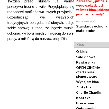
Zarezerwuj już dziś i
Tydzień przed ślubem Jai Varma
wprowadź dzieci
przeżywa trudne chwile. Przyglądając się
w świat kina, jakieg
rozpadowi małżeństwa swych przyjaciół i
jeszcze nie znały!
uczestnicząc we wszystkich
Ważna informacja!
tradycyjnych obrzędach ślubnych, zdaje
Standardy ochrony
sobie sprawę z tego, że będzie musiał
małoletnich
dokonać wyboru między miłością do swej
pracy, a miłością do narzeczonej, Dia.
Kino
O kinie
Sale kinowe
Kawiarenka
OPEN CINEMA -
oferta kina
plenerowego
Wynajem kina
Złoty Glan
Charlie Chaplin
Kontakt
Pressroom
Ogłoszenia i