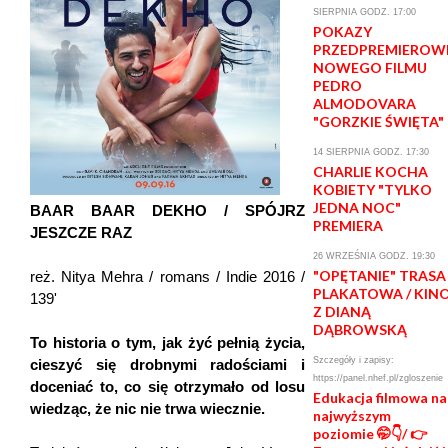
SIERPNIA GODZ. 17:00
POKAZY
PRZEDPREMIEROW
NOWEGO FILMU
PEDRO
ALMODOVARA
"GORZKIE ŚWIĘTA"
14 SIERPNIA GODZ. 17:30
CHARLIE KOCHA
KOBIETY "TYLKO
JEDNA NOC"
BAAR BAAR DEKHO / SPÓJRZ
PREMIERA
JESZCZE RAZ
26 WRZEŚNIA GODZ. 19:30
"OPĘTANIE" TRASA
reż. Nitya Mehra / romans / Indie 2016 /
PLAKATOWA / KIN
139'
Z DIANĄ
DĄBROWSKĄ
To historia o tym, jak żyć pełnią życia,
Szczegóły i zapisy:
cieszyć się drobnymi radościami i
https://panel.nhef.pl/zgloszenie
doceniać to, co się otrzymało od losu
Edukacja filmowa na
wiedząc, że nic nie trwa wiecznie.
najwyższym
poziomie 🤭👇/ 👉