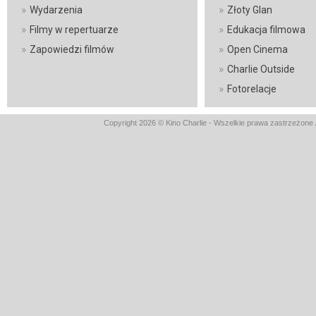
»
»
Wydarzenia
Złoty Glan
»
»
Filmy w repertuarze
Edukacja filmowa
»
»
Zapowiedzi filmów
Open Cinema
»
Charlie Outside
»
Fotorelacje
Copyright 2026 © Kino Charlie - Wszelkie prawa zastrzeżone 