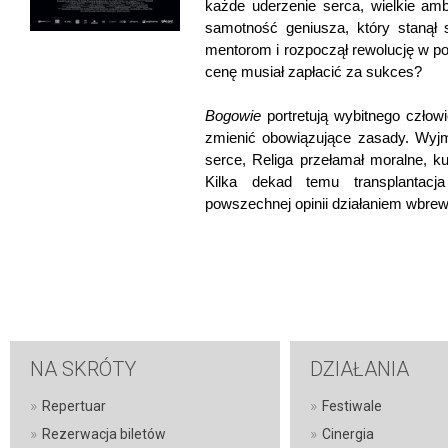
każde uderzenie serca, wielkie ambi
samotność geniusza, który stanął
mentorom i rozpoczął rewolucję w po
cenę musiał zapłacić za sukces?
Bogowie
portretują wybitnego człowi
zmienić obowiązujące zasady. Wyjm
serce, Religa przełamał moralne, kult
Kilka dekad temu transplantacj
powszechnej opinii działaniem wbrew
NA SKRÓTY
DZIAŁANIA
»
»
Repertuar
Festiwale
»
»
Rezerwacja biletów
Cinergia