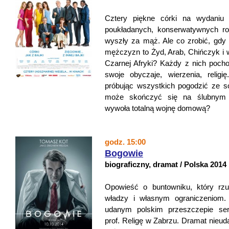
Cztery piękne córki na wydaniu 
poukładanych, konserwatywnych ro
wyszły za mąż. Ale co zrobić, gdy
mężczyzn to Żyd, Arab, Chińczyk i 
Czarnej Afryki? Każdy z nich pochod
swoje obyczaje, wierzenia, religi
próbując wszystkich pogodzić ze 
może skończyć się na ślubnym k
wywoła totalną wojnę domową?
godz. 15:00
Bogowie
biograficzny, dramat / Polska 2014
Opowieść o buntowniku, który rzu
władzy i własnym ograniczeniom.
udanym polskim przeszczepie se
prof. Religę w Zabrzu. Dramat nieud