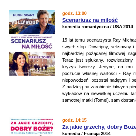
godz. 13:00
Scenariusz na miłość
komedia romantyczna / USA 2014
15 lat temu scenarzysta Ray Michael
swych stóp. Dowcipny, seksowny i 
najbardziej pożądanej filmowej na
Teraz jest spłukany, rozwiedziony 
kryzys twórczy. Jedyne, co mu 
poczucie własnej wartości - Ray m
niepowodzeń, pozostał nadętym i p
Z nadzieją na zarobienie łatwych pie
wykładów na niewielkiej uczelni. T
samotnej matki (Tomei), sam dostanie
godz. 14:15
Za jakie grzechy, dobry Boż
komedia / Francja 2014