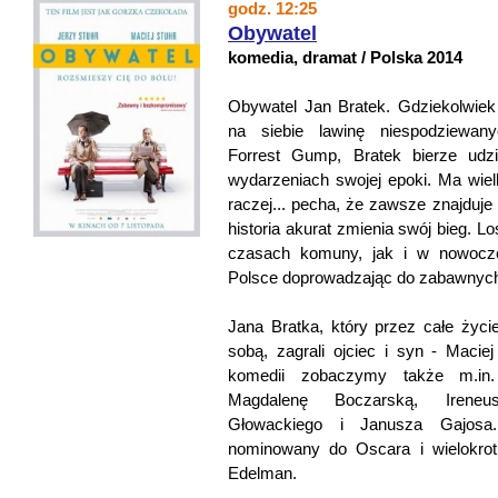
godz. 12:25
Obywatel
komedia, dramat / Polska 2014
Obywatel Jan Bratek. Gdziekolwiek 
na siebie lawinę niespodziewan
Forrest Gump, Bratek bierze udzi
wydarzeniach swojej epoki. Ma wie
raczej... pecha, że zawsze znajduje
historia akurat zmienia swój bieg. 
czasach komuny, jak i w nowocze
Polsce doprowadzając do zabawnyc
Jana Bratka, który przez całe życie
sobą, zagrali ojciec i syn - Macie
komedii zobaczymy także m.in.
Magdalenę Boczarską, Ireneu
Głowackiego i Janusza Gajosa
nominowany do Oscara i wielokrot
Edelman.