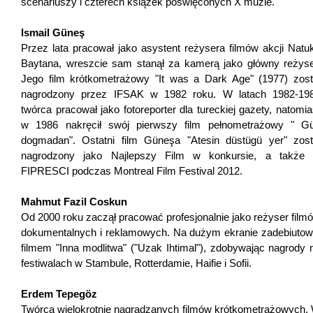
scenariuszy i czterech książek poświęconych X muzie.
Ismail Güneş
Przez lata pracował jako asystent reżysera filmów akcji Natu
Baytana, wreszcie sam stanął za kamerą jako główny reżyse
Jego film krótkometrażowy "It was a Dark Age" (1977) zost
nagrodzony przez IFSAK w 1982 roku. W latach 1982-19
twórca pracował jako fotoreporter dla tureckiej gazety, natomia
w 1986 nakręcił swój pierwszy film pełnometrażowy " G
dogmadan". Ostatni film Güneşa "Atesin düstügü yer" zost
nagrodzony jako Najlepszy Film w konkursie, a także
FIPRESCI podczas Montreal Film Festival 2012.
Mahmut Fazil Coskun
Od 2000 roku zaczął pracować profesjonalnie jako reżyser film
dokumentalnych i reklamowych. Na dużym ekranie zadebiutow
filmem "Inna modlitwa" ("Uzak Ihtimal"), zdobywając nagrody 
festiwalach w Stambule, Rotterdamie, Haifie i Sofii.
Erdem Tepegöz
Twórca wielokrotnie nagradzanych filmów krótkometrażowych.