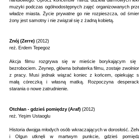
muzyki podczas ogólnodostępnych zajęć organizowanych prz
władze miasta. Życie prywatne go nie rozpieszcza, od śmier
żony jest samotny i nie związał się z żadną kobietą.
Znój (Zerre)
(2012)
reż. Erdem Tepegoz
Akcja filmu rozgrywa się w mieście borykającym się
bezrobociem. Zeynep, główna bohaterka filmu, zostaje zwolnio
z pracy. Musi jednak wiązać koniec z końcem, opiekując s
małą córeczką i własną matką. Rozpoczyna desperack
starania o nowe zatrudnienie.
Otchłan - gdzieś pomiędzy (Araf)
(2012)
reż. Yeşim Ustaoglu
Historia dwojga młodych osób wkraczających w dorosłość. Zeh
i Olgun utknęli w martwym punkcie, gdzieś pomięd