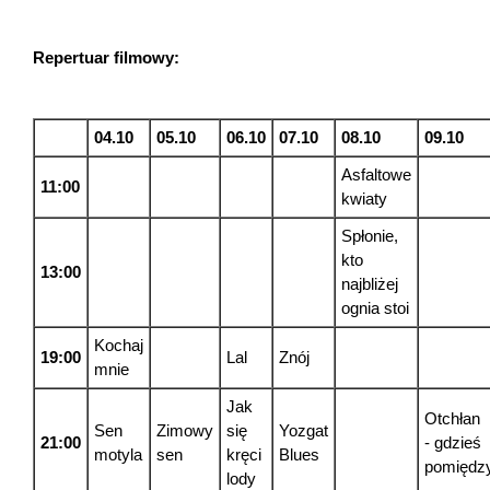
Repertuar filmowy:
04.10
05.10
06.10
07.10
08.10
09.10
Asfaltowe
11:00
kwiaty
Spłonie,
kto
13:00
najbliżej
ognia stoi
Kochaj
19:00
Lal
Znój
mnie
Jak
Otchłan
Sen
Zimowy
się
Yozgat
21:00
- gdzieś
motyla
sen
kręci
Blues
pomiędz
lody