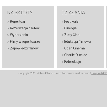
NA SKRÓTY
DZIAŁANIA
»
»
Repertuar
Festiwale
»
»
Rezerwacja biletów
Cinergia
»
»
Wydarzenia
Złoty Glan
»
»
Filmy w repertuarze
Edukacja filmowa
»
»
Zapowiedzi filmów
Open Cinema
»
Charlie Outside
»
Fotorelacje
Copyright 2026 © Kino Charlie - Wszelkie prawa zastrzeżone /
Polityka RO