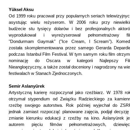
Yüksel Aksu
Od 1999 roku pracował przy popularnych seriach telewizyjnyc
asystując wielu reżyserom. W 2006 roku przy niewielk
budżecie stu tysięcy dolarów i bez profesjonalnych aktor
wyprodukował i wyreżyserował pełnometrażowy fi
"Dondurmam Gaymak" ("Ice Cream, I Scream"). Komed
została skomplementowana przez samego Gerarda Depardi
podczas Istanbul Film Festival. W tym samym roku film otrzym
nominację do Oscara w kategorii Najlepszy Fi
Nieangloęzyczny, a także został doceniony i nagrodzony na wie
festiwalach w Stanach Zjednoczonych.
Semir Aslanyürek
Artystyczną karierę rozpoczynał jako rzeźbiarz. W 1978 ro
otrzymał stypendium od Związku Radzieckiego za kamien
rzeźbę swojego autorstwa. Rok później wyjechał do ZSR
jednak zamiast rozpocząć planowane zajęcia, podjął decyzję
zmianie kierunku edukacji z rzeźby na kino. Aslanyürek je
autorem pięciu filmów pełnometrażowych, dziewięc