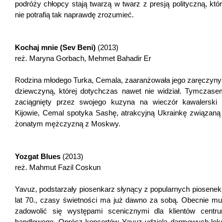
podróży chłopcy stają twarzą w twarz z presją polityczną, któr
nie potrafią tak naprawdę zrozumieć.
Kochaj mnie (Sev Beni)
(2013)
reż. Maryna Gorbach, Mehmet Bahadir Er
Rodzina młodego Turka, Cemala, zaaranżowała jego zaręczyny
dziewczyną, której dotychczas nawet nie widział. Tymczase
zaciągnięty przez swojego kuzyna na wieczór kawalerski
Kijowie, Cemal spotyka Sashę, atrakcyjną Ukrainkę związaną
żonatym mężczyzną z Moskwy.
Yozgat Blues
(2013)
reż. Mahmut Fazil Coskun
Yavuz, podstarzały piosenkarz słynący z popularnych piosenek
lat 70., czasy świetności ma już dawno za sobą. Obecnie mu
zadowolić się występami scenicznymi dla klientów centr
handlowego. Oprócz koncertów Yavuz udziela darmowych lekc