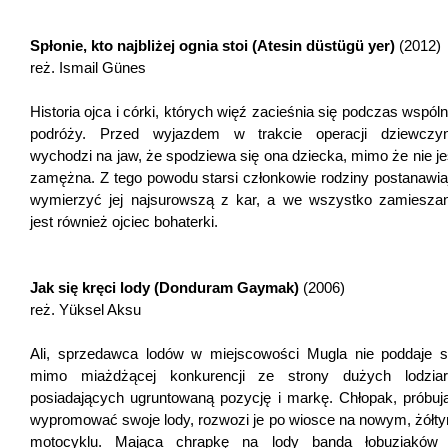
Spłonie, kto najbliżej ognia stoi (Atesin düstügü yer)
(2012)
reż. Ismail Günes
Historia ojca i córki, których więź zacieśnia się podczas wspóln
podróży. Przed wyjazdem w trakcie operacji dziewczy
wychodzi na jaw, że spodziewa się ona dziecka, mimo że nie je
zamężna. Z tego powodu starsi członkowie rodziny postanawia
wymierzyć jej najsurowszą z kar, a we wszystko zamiesza
jest również ojciec bohaterki.
Jak się kręci lody (Donduram Gaymak)
(2006)
reż. Yüksel Aksu
Ali, sprzedawca lodów w miejscowości Mugla nie poddaje s
mimo miażdżącej konkurencji ze strony dużych lodziar
posiadających ugruntowaną pozycję i markę. Chłopak, próbuj
wypromować swoje lody, rozwozi je po wiosce na nowym, żółt
motocyklu. Mająca chrapkę na lody banda łobuziaków