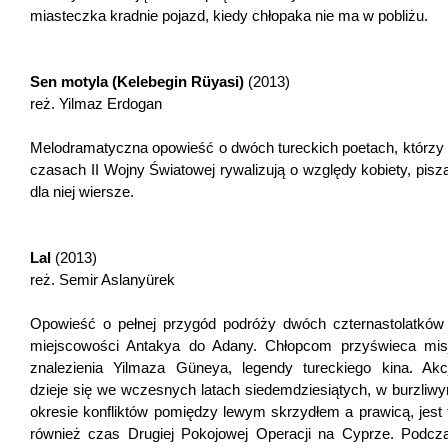
miasteczka kradnie pojazd, kiedy chłopaka nie ma w pobliżu.
Sen motyla (Kelebegin Rüyasi)
(2013)
reż. Yilmaz Erdogan
Melodramatyczna opowieść o dwóch tureckich poetach, którzy
czasach II Wojny Światowej rywalizują o względy kobiety, pisz
dla niej wiersze.
Lal
(2013)
reż. Semir Aslanyürek
Opowieść o pełnej przygód podróży dwóch czternastolatków
miejscowości Antakya do Adany. Chłopcom przyświeca mis
znalezienia Yilmaza Güneya, legendy tureckiego kina. Akc
dzieje się we wczesnych latach siedemdziesiątych, w burzliw
okresie konfliktów pomiędzy lewym skrzydłem a prawicą, jest 
również czas Drugiej Pokojowej Operacji na Cyprze. Podcz