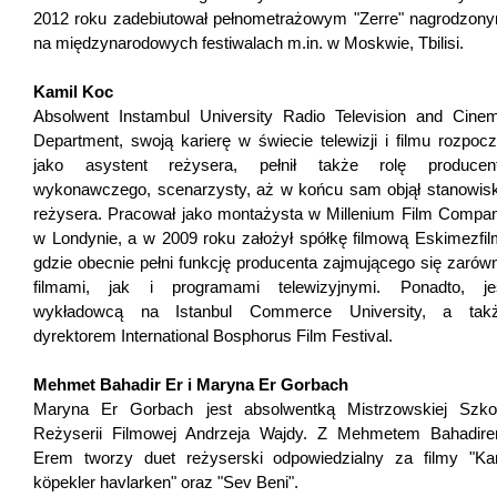
2012 roku zadebiutował pełnometrażowym "Zerre" nagrodzon
na międzynarodowych festiwalach m.in. w Moskwie, Tbilisi.
Kamil Koc
Absolwent Instambul University Radio Television and Cine
Department, swoją karierę w świecie telewizji i filmu rozpocz
jako asystent reżysera, pełnił także rolę producen
wykonawczego, scenarzysty, aż w końcu sam objął stanowis
reżysera. Pracował jako montażysta w Millenium Film Compa
w Londynie, a w 2009 roku założył spółkę filmową Eskimezfil
gdzie obecnie pełni funkcję producenta zajmującego się zarów
filmami, jak i programami telewizyjnymi. Ponadto, je
wykładowcą na Istanbul Commerce University, a tak
dyrektorem International Bosphorus Film Festival.
Mehmet Bahadir Er i Maryna Er Gorbach
Maryna Er Gorbach jest absolwentką Mistrzowskiej Szko
Reżyserii Filmowej Andrzeja Wajdy. Z Mehmetem Bahadir
Erem tworzy duet reżyserski odpowiedzialny za filmy "Ka
köpekler havlarken" oraz "Sev Beni".