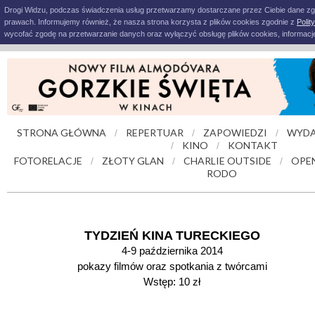
Drogi Widzu, podczas świadczenia usług przetwarzamy dostarczane przez Ciebie dane z
prawach. Informujemy również, że nasza strona korzysta z plików cookies zgodnie z
Polit
wycofać zgodę na przetwarzanie danych oraz wyłączyć obsługę plików cookies, informacje
STRONA GŁÓWNA
REPERTUAR
ZAPOWIEDZI
WYDA
/
/
/
KINO
KONTAKT
/
/
FOTORELACJE
ZŁOTY GLAN
CHARLIE OUTSIDE
OPE
/
/
/
RODO
TYDZIEŃ KINA TURECKIEGO
4-9 października 2014
pokazy filmów oraz spotkania z twórcami
Wstęp: 10 zł