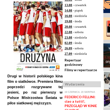
13.08
- czwartek
14.08
- piątek
16.08
- niedziela
19.08
- środa
20.08
- czwartek
22.08
- sobota
23.08
- niedziela
02.09
- środa
26.09
- sobota
27.09
- niedziela
Repertuar
or
godzinowy
Filmy w repertuarze
Drugi w historii polskiego kina
film o siatkówce. Premiera filmu
Wydarzenia
poprzedzi rozgrywane tej
jesieni, po raz pierwszy w
19 CZERWCA- 20 SIERPNIA
FEDERICO FELLINI:
Polsce Mistrzostwa Świata w
ciao a tutti!,
piłce siatkowej mężczyzn.
PRZEGLĄD W KINIE