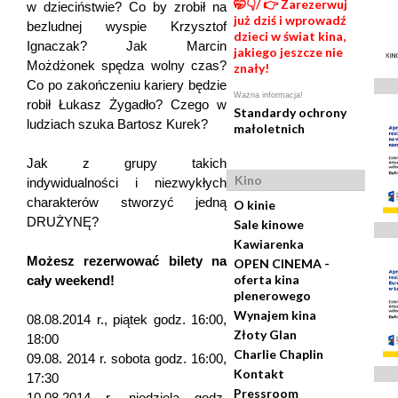
🤭👇/ 👉 Zarezerwuj
w dzieciństwie? Co by zrobił na
już dziś i wprowadź
bezludnej wyspie Krzysztof
dzieci w świat kina,
Ignaczak? Jak Marcin
jakiego jeszcze nie
Możdżonek spędza wolny czas?
znały!
Co po zakończeniu kariery będzie
Ważna informacja!
robił Łukasz Żygadło? Czego w
Standardy ochrony
ludziach szuka Bartosz Kurek?
małoletnich
Jak z grupy takich
Kino
indywidualności i niezwykłych
charakterów stworzyć jedną
O kinie
DRUŻYNĘ?
Sale kinowe
Kawiarenka
Możesz rezerwować bilety na
OPEN CINEMA -
oferta kina
cały weekend!
plenerowego
Wynajem kina
08.08.2014 r., piątek godz. 16:00,
Złoty Glan
18:00
Charlie Chaplin
09.08. 2014 r. sobota godz. 16:00,
Kontakt
17:30
Pressroom
10.08.2014 r. niedziela godz.