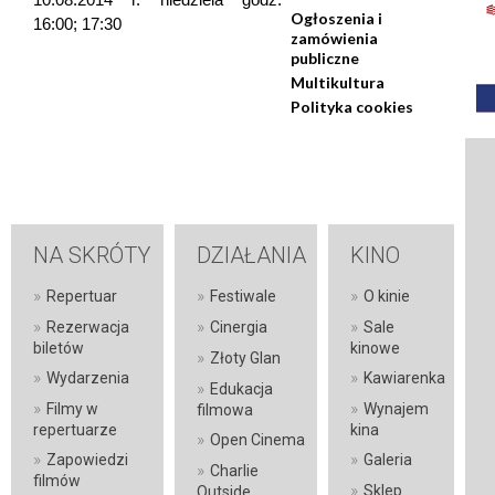
Ogłoszenia i
16:00; 17:30
zamówienia
publiczne
Multikultura
Polityka cookies
NA SKRÓTY
DZIAŁANIA
KINO
»
»
»
Repertuar
Festiwale
O kinie
»
»
»
Rezerwacja
Cinergia
Sale
biletów
kinowe
»
Złoty Glan
»
»
Wydarzenia
Kawiarenka
»
Edukacja
»
»
Filmy w
Wynajem
filmowa
repertuarze
kina
»
Open Cinema
»
»
Zapowiedzi
Galeria
»
Charlie
filmów
»
Sklep
Outside