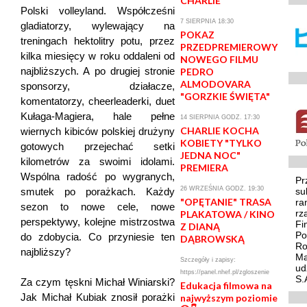
CHARLIE
Polski volleyland. Współcześni
7 SIERPNIA 18:30
gladiatorzy, wylewający na
POKAZ
treningach hektolitry potu, przez
PRZEDPREMIEROWY
kilka miesięcy w roku oddaleni od
NOWEGO FILMU
najbliższych. A po drugiej stronie
PEDRO
ALMODOVARA
sponsorzy, działacze,
"GORZKIE ŚWIĘTA"
komentatorzy, cheerleaderki, duet
Kułaga-Magiera, hale pełne
14 SIERPNIA GODZ. 17:30
CHARLIE KOCHA
wiernych kibiców polskiej drużyny
KOBIETY "TYLKO
gotowych przejechać setki
JEDNA NOC"
kilometrów za swoimi idolami.
PREMIERA
Wspólna radość po wygranych,
Pr
26 WRZEŚNIA GODZ. 19:30
su
smutek po porażkach. Każdy
"OPĘTANIE" TRASA
ra
sezon to nowe cele, nowe
rz
PLAKATOWA / KINO
perspektywy, kolejne mistrzostwa
Fi
Z DIANĄ
Po
do zdobycia. Co przyniesie ten
DĄBROWSKĄ
Ro
najbliższy?
Ma
Szczegóły i zapisy:
ud
https://panel.nhef.pl/zgloszenie
S.
Za czym tęskni Michał Winiarski?
Edukacja filmowa na
Jak Michał Kubiak znosił porażki
najwyższym poziomie