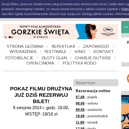
Drogi Widzu, podczas świadczenia usług przetwarzamy dostarczane przez Ciebie dane z
prawach. Informujemy również, że nasza strona korzysta z plików cookies zgodnie z
Polit
wycofać zgodę na przetwarzanie danych oraz wyłączyć obsługę plików cookies, informacje
K
STRONA GŁÓWNA
REPERTUAR
ZAPOWIEDZI
/
/
/
WYDARZENIA
FESTIWALE
KINO
KONTAKT
/
/
/
FOTORELACJE
ZŁOTY GLAN
CHARLIE OUTSIDE
/
/
/
OPEN CINEMA
POLITYKA RODO
/
Repertuar
POKAZ FILMU DRUŻYNA
Rezerwacja online
JUŻ DZIŚ REZERWUJ
07.08
- piątek
BILET!
08.08
- sobota
8 sierpnia 2014 r. godz. 18.00,
09.08
- niedziela
WSTĘP :18/16 zł
10.08
- poniedziałek
11.08
- wtorek
12.08
- środa