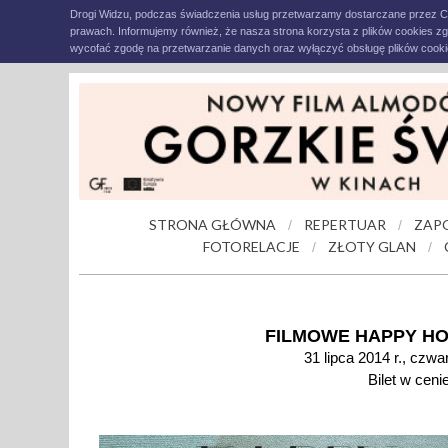
Drogi Widzu, podczas świadczenia usług przetwarzamy dostarczane przez C
prawach. Informujemy również, że nasza strona korzysta z plików cookies z
wycofać zgodę na przetwarzanie danych oraz wyłączyć obsługę plików cookie
STRONA GŁÓWNA
REPERTUAR
ZAP
/
/
FOTORELACJE
ZŁOTY GLAN
/
/
FILMOWE HAPPY HO
31 lipca 2014 r., czwa
Bilet w cenie