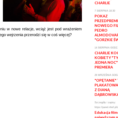
CHARLIE
7 SIERPNIA 18:30
POKAZ
PRZEDPREM
NOWEGO FI
niu w nowe relacje, wciąż jest pod wrażeniem
PEDRO
o wejrzenia przerodzi się w coś więcej?
ALMODOVA
"GORZKIE Ś
14 SIERPNIA GODZ.
CHARLIE KO
KOBIETY "T
JEDNA NOC"
PREMIERA
26 WRZEŚNIA GODZ
"OPĘTANIE"
PLAKATOWA 
Z DIANĄ
DĄBROWSK
Szczegóły i zapisy:
https://panel.nhef.pl/
Edukacja fil
najwyższym 