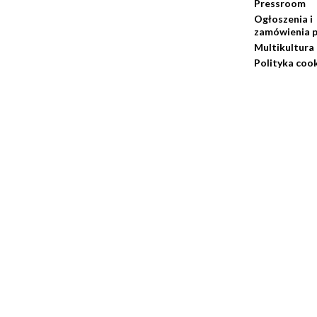
Pressroom
Ogłoszenia i
zamówienia p
Multikultura
Polityka coo