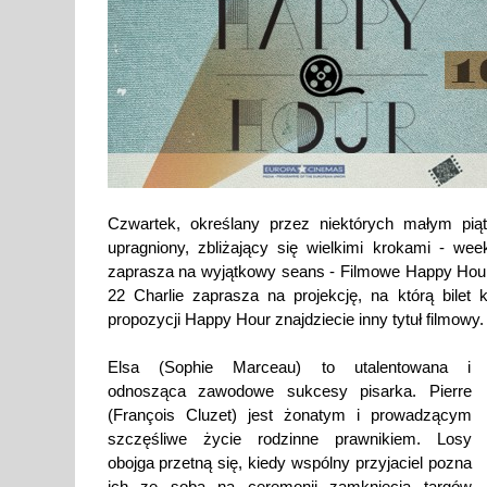
Czwartek, określany przez niektórych małym pią
upragniony, zbliżający się wielkimi krokami - we
zaprasza na wyjątkowy seans - Filmowe Happy Hour 
22 Charlie zaprasza na projekcję, na którą bilet
propozycji Happy Hour znajdziecie inny tytuł filmowy.
Elsa (Sophie Marceau) to utalentowana i
odnosząca zawodowe sukcesy pisarka. Pierre
(François Cluzet) jest żonatym i prowadzącym
szczęśliwe życie rodzinne prawnikiem. Losy
obojga przetną się, kiedy wspólny przyjaciel pozna
ich ze sobą na ceremonii zamknięcia targów