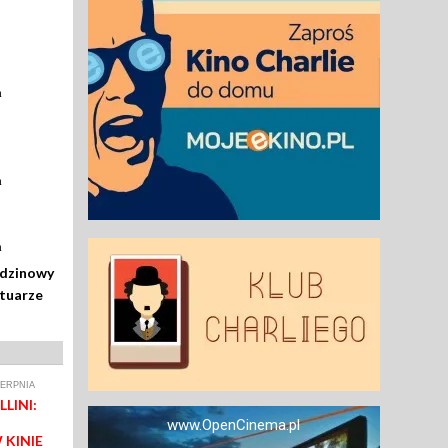
a
a
a
odzinowy
rtuarze
IERPNIA
LINI:
www.OpenCinema.pl
 KINIE