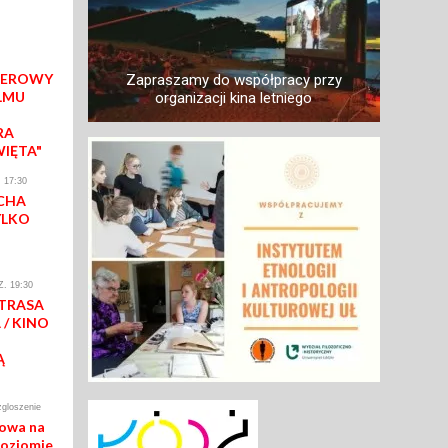
IEROWY
Zapraszamy do współpracy przy
LMU
organizacji kina letniego
RA
WIĘTA"
 17:30
CHA
YLKO
. 19:30
 TRASA
/ KINO
Ą
zgloszenie
mowa na
poziomie