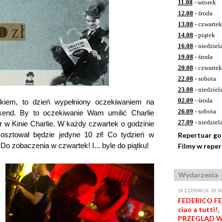
11.08
- wtorek
12.08
- środa
13.08
- czwartek
14.08
- piątek
16.08
- niedziel
19.08
- środa
20.08
- czwartek
22.08
- sobota
23.08
- niedziel
02.09
- środa
tkiem, to dzień wypełniony oczekiwaniem na
26.09
- sobota
ekend. By to oczekiwanie Wam umilić Charlie
27.09
- niedziel
w Kinie Charlie. W każdy czwartek o godzinie
 kosztował będzie jedyne 10 zł! Co tydzień w
Repertuar g
 Do zobaczenia w czwartek! I... byle do piątku!
Filmy w repe
Wydarzenia
19 CZERWCA- 20 S
FEDERICO FEL
ciao a tutti!,
PRZEGLĄD W