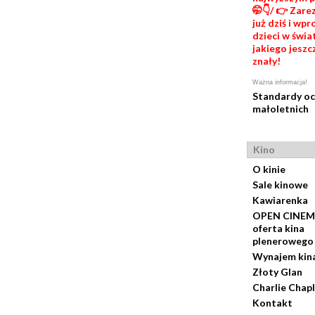
🤭👇/ 👉 Zare
już dziś i wp
dzieci w świat
jakiego jeszc
znały!
Ważna informacja!
Standardy o
małoletnich
Kino
O kinie
Sale kinowe
Kawiarenka
OPEN CINEM
oferta kina
plenerowego
Wynajem kin
Złoty Glan
Charlie Chapl
Kontakt