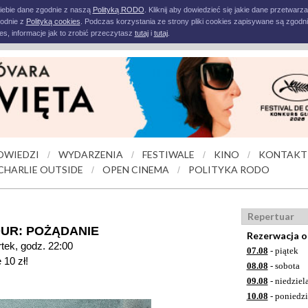
iebie dane zgodnie z naszą
Polityką RODO
. Kliknij aby dowiedzieć się jakie dane przetwarz
godnie z
Polityką cookies
. Podczas korzystania ze strony pliki cookies zapisywane są zgodni
s, informacje jak to zrobić przeczytasz
tutaj
i
tutaj
.
OWIEDZI
WYDARZENIA
FESTIWALE
KINO
KONTAKT
/
/
/
/
CHARLIE OUTSIDE
OPEN CINEMA
POLITYKA RODO
/
/
Repertuar
UR: POŻĄDANIE
Rezerwacja o
rtek, godz. 22:00
07.08
- piątek
 10 zł!
08.08
- sobota
09.08
- niedziel
10.08
- poniedzi