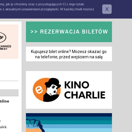
amy, jak je chronimy oraz o przysługujących Ci z tego tytułu
X
e z aktualnymi ustawieniami przeglądarki. W każdej chwili możesz
Kupujesz bilet online? Możesz okazać go
na telefonie, przed wejściem na salę
nline
a
ałek