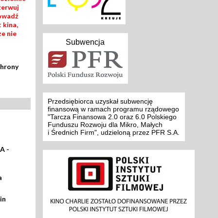
zerwuj
rowadź
 kina,
ze nie
Subwencja
chrony
Przedsiębiorca uzyskał subwencję
finansową w ramach programu rządowego
"Tarcza Finansowa 2.0 oraz 6.0 Polskiego
Funduszu Rozwoju dla Mikro, Małych
i Średnich Firm", udzieloną przez PFR S.A.
A -
a
in