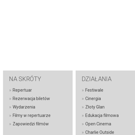
NA SKRÓTY
DZIAŁANIA
»
»
Repertuar
Festiwale
»
»
Rezerwacja biletów
Cinergia
»
»
Wydarzenia
Złoty Glan
»
»
Filmy w repertuarze
Edukacja filmowa
»
»
Zapowiedzi filmów
Open Cinema
»
Charlie Outside