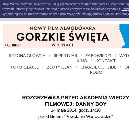
Drogi Widzu, podczas świadczenia usług przetwarzamy dostarczane przez Ciebie dane z
prawach. Informujemy również, że nasza strona korzysta z plików cookies zgodnie z
Polit
wycofać zgodę na przetwarzanie danych oraz wyłączyć obsługę plików cookies, informacje
STRONA GŁÓWNA
REPERTUAR
ZAPOWIEDZI
WYD
/
/
/
KINO
KONTAKT
/
FOTORELACJE
ZŁOTY GLAN
CHARLIE OUTSIDE
O
/
/
/
RODO
ROZGRZEWKA PRZED AKADEMIĄ WIEDZ
FILMOWEJ: DANNY BOY
14 maja 2014, godz. 14:30
przed filmem "Powstanie Warszawskie"