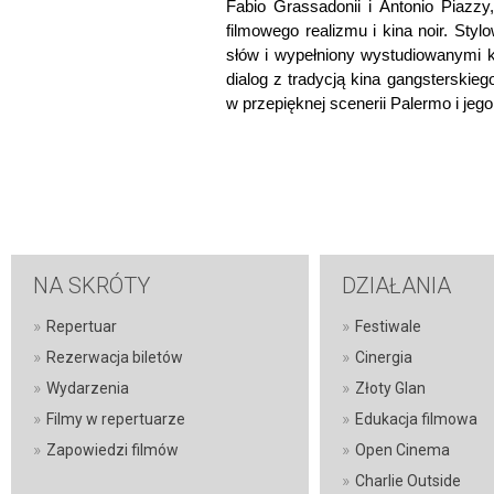
Fabio Grassadonii i Antonio Piazzy,
filmowego realizmu i kina noir. Sty
słów i wypełniony wystudiowanymi 
dialog z tradycją kina gangsterskiego
w przepięknej scenerii Palermo i jego
NA SKRÓTY
DZIAŁANIA
»
»
Repertuar
Festiwale
»
»
Rezerwacja biletów
Cinergia
»
»
Wydarzenia
Złoty Glan
»
»
Filmy w repertuarze
Edukacja filmowa
»
»
Zapowiedzi filmów
Open Cinema
»
Charlie Outside