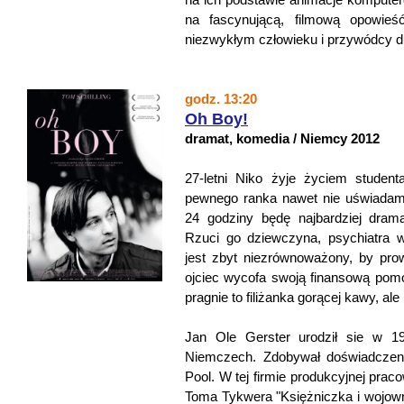
na fascynującą, filmową opowieś
niezwykłym człowieku i przywódcy
godz. 13:20
Oh Boy!
dramat, komedia / Niemcy 2012
27-letni Niko żyje życiem student
pewnego ranka nawet nie uświadami
24 godziny będę najbardziej dram
Rzuci go dziewczyna, psychiatra 
jest zbyt niezrównoważony, by pr
ojciec wycofa swoją finansową pom
pragnie to filiżanka gorącej kawy, ale 
Jan Ole Gerster urodził sie w 
Niemczech. Zdobywał doświadczeni
Pool. W tej firmie produkcyjnej pracow
Toma Tykwera "Księżniczka i wojowni