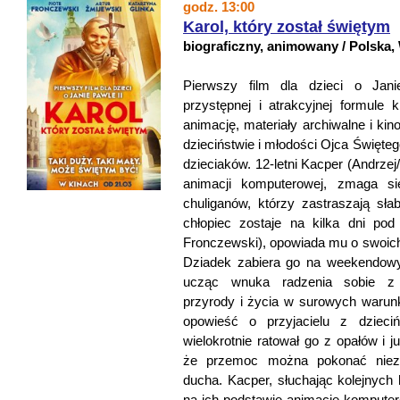
godz. 13:00
Karol, który został świętym
biograficzny, animowany / Polska,
Pierwszy film dla dzieci o Jan
przystępnej i atrakcyjnej formule k
animację, materiały archiwalne i kin
dzieciństwie i młodości Ojca Święte
dzieciaków. 12-letni Kacper (Andrzej
animacji komputerowej, zmaga s
chuliganów, którzy zastraszają sł
chłopiec zostaje na kilka dni pod
Fronczewski), opowiada mu o swoic
Dziadek zabiera go na weekendowy
ucząc wnuka radzenia sobie z
przyrody i życia w surowych warun
opowieść o przyjacielu z dzieciń
wielokrotnie ratował go z opałów i 
że przemoc można pokonać niezł
ducha. Kacper, słuchając kolejnych h
na ich podstawie animacje komputero