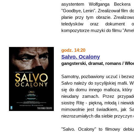
asystentem Wolfganga Beckera p
"Goodbye, Lenin". Zrealizował film 
planie przy tym obrazie. Zrealizowa
teledysków oraz dokument o 
kompozytorze muzyki do filmu "Amel
godz. 14:20
Salvo. Ocalony
gangsterski, dramat, romans / Wło
Samotny, pozbawiony uczuć i bezwzg
Salvo należy do sycylijskiej mafii.
się do domu innego mafioza, który
nieudany zamach. Przez przypad
siostrę Ritę - piękną, młodą i niew
mimowolnie jest świadkiem, jak Sal
niezrozumiałych dla siebie przyczyn 
"Salvo. Ocalony" to filmowy debiu