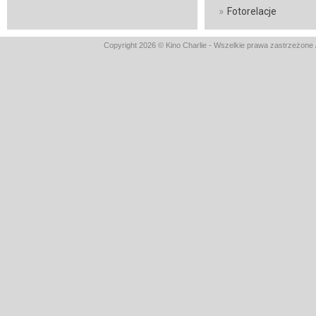
»
Fotorelacje
Copyright 2026 © Kino Charlie - Wszelkie prawa zastrzeżone 