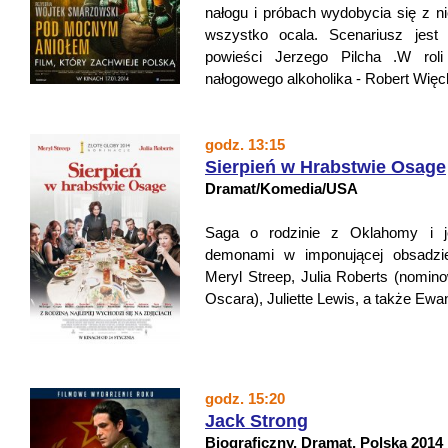
nałogu i próbach wydobycia się z nie
wszystko ocala. Scenariusz jest 
powieści Jerzego Pilcha .W roli
nałogowego alkoholika - Robert Więc
godz. 13:15
Sierpień w Hrabstwie Osage
Dramat/Komedia/USA
Saga o rodzinie z Oklahomy i j
demonami w imponującej obsadzie
Meryl Streep, Julia Roberts (nomin
Oscara), Juliette Lewis, a także Ew
godz. 15:20
Jack Strong
Biograficzny, Dramat, Polska 2014