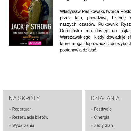
Władysław Pasikowski, twórca Pokło
przez lata, prawdziwą historię 
naszych czasów. Pułkownik Rysza
Dorociński) ma dostęp do najtaj
Warszawskiego. Kiedy dowiaduje si
które mogą doprowadzić do wybuchu
postanawia działać.
NA SKRÓTY
DZIAŁANIA
»
»
Repertuar
Festiwale
»
»
Rezerwacja biletów
Cinergia
»
»
Wydarzenia
Złoty Glan