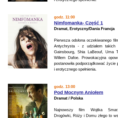
godz. 11:00
Nimfomanka- Część 1
Dramat, Erotyczny/Dania Francja
Pierwsza odsłona oczekiwanego film
Antychrysta - z udziałem takich 
Gainsbourg, Shia LaBeouf, Uma T
Willem Dafoe. Prowokacyjna opowi
postanowiła podporządkować życie 
i erotycznego spełnienia.
godz. 13:00
Pod Mocnym Aniołem
Dramat / Polska
Najnowszy film Wojtka Smarz
Drogówki, Róży i Domu złego to ws