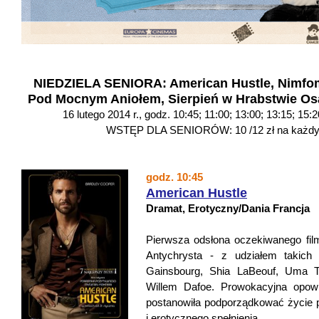
NIEDZIELA SENIORA: American Hustle, Nimfom
Pod Mocnym Aniołem, Sierpień w Hrabstwie Os
16 lutego 2014 r., godz. 10:45; 11:00; 13:00; 13:15; 15:2
WSTĘP DLA SENIORÓW: 10 /12 zł na każdy 
godz. 10:45
American Hustle
Dramat, Erotyczny/Dania Francja
Pierwsza odsłona oczekiwanego film
Antychrysta - z udziałem takich 
Gainsbourg, Shia LaBeouf, Uma T
Willem Dafoe. Prowokacyjna opowi
postanowiła podporządkować życie 
i erotycznego spełnienia.