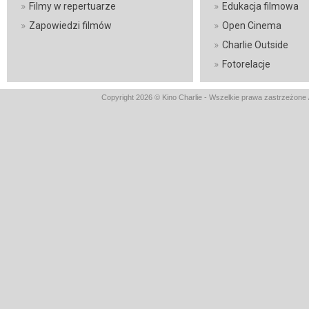
»
»
Filmy w repertuarze
Edukacja filmowa
»
»
Zapowiedzi filmów
Open Cinema
»
Charlie Outside
»
Fotorelacje
Copyright 2026 © Kino Charlie - Wszelkie prawa zastrzeżone 