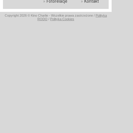
»
»
Fotorelacje
Kontakt
Copyright 2026 © Kino Charlie - Wszelkie prawa zastrzeżone /
Polityka
RODO
/
Polityka Cookies