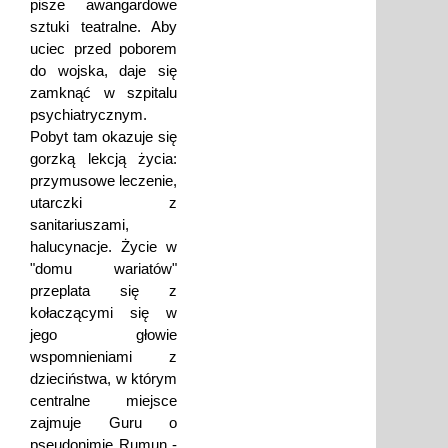
pisze awangardowe
sztuki teatralne. Aby
uciec przed poborem
do wojska, daje się
zamknąć w szpitalu
psychiatrycznym.
Pobyt tam okazuje się
gorzką lekcją życia:
przymusowe leczenie,
utarczki z
sanitariuszami,
halucynacje. Życie w
"domu wariatów"
przeplata się z
kołaczącymi się w
jego głowie
wspomnieniami z
dzieciństwa, w którym
centralne miejsce
zajmuje Guru o
pseudonimie Rumun -