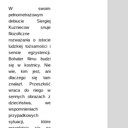
W swoim
pełnometrażowym
debiucie Siergiej
Kuzniecow snuje
filozoficzne
rozważania o istocie
ludzkiej tożsamości i
sensie egzystencji.
Bohater filmu budzi
się w kostnicy. Nie
wie, kim jest, ani
dlaczego się tam
znalazł. Przeszłość
wraca do niego w
sennych obrazach z
dzieciństwa, we
wspomnieniach
przypadkowych
sytuacji, które
przeplatają się na