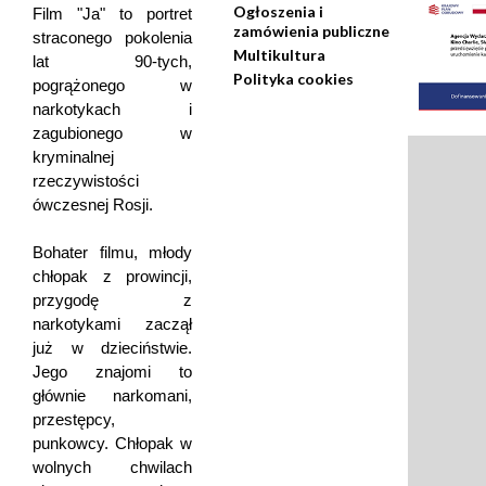
Ogłoszenia i
Film "Ja" to portret
zamówienia publiczne
straconego pokolenia
Multikultura
lat 90-tych,
Polityka cookies
pogrążonego w
narkotykach i
zagubionego w
kryminalnej
rzeczywistości
ówczesnej Rosji.
Bohater filmu, młody
chłopak z prowincji,
przygodę z
narkotykami zaczął
już w dzieciństwie.
Jego znajomi to
głównie narkomani,
przestępcy,
punkowcy. Chłopak w
wolnych chwilach