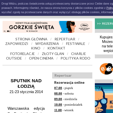
Drogi Widzu, podczas świadczenia usług przetwarzamy dostarczane przez Ciebie dane z
prawach. Informujemy również, że nasza strona korzysta z plików cookies zgodnie z
Polit
wycofać zgodę na przetwarzanie danych oraz wyłączyć obsługę plików cookies, informacje
Kupujesz
STRONA GŁÓWNA
REPERTUAR
/
/
Możes
ZAPOWIEDZI
WYDARZENIA
FESTIWALE
/
/
/
na tele
KINO
KONTAKT
/
wejśc
FOTORELACJE
ZŁOTY GLAN
CHARLIE
/
/
OUTSIDE
OPEN CINEMA
POLITYKA RODO
/
/
Repertuar
SPUTNIK NAD
Rezerwacja online
ŁODZIĄ
07.08
- piątek
21-23 stycznia 2014
08.08
- sobota
09.08
- niedziela
10.08
- poniedziałek
Warszawska edycja
11.08
- wtorek