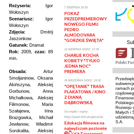
Reżyseria:
Igor
7 SIERPNIA 18:30
Wołoszyn
POKAZ
Scenariusz:
Igor
PRZEDPREMIEROWY
NOWEGO FILMU
Wołoszyn
PEDRO
Zdjęcia:
Dmitrij
ALMODOVARA
Jaszonkow
"GORZKIE ŚWIĘTA"
Su
Gatunek:
Dramat
14 SIERPNIA GODZ. 17:30
Rok:
2009,
czas:
89
CHARLIE KOCHA
min.
KOBIETY "TYLKO
JEDNA NOC"
Obsada:
Artur
PREMIERA
Smoljaninow, Oksana
Przedsięb
26 WRZEŚNIA GODZ. 19:30
subwencj
Akińszyna, Aleksiej
"OPĘTANIE" TRASA
ramach p
Gorbunow, Anna
PLAKATOWA / KINO
rządoweg
Z DIANĄ
Michałkowa, Aleksiej
Finansowa
DĄBROWSKĄ
Polskieg
Filimonow, Maria
Rozwoju d
Szałajewa, Irina
Małych i 
Szczegóły i zapisy:
udzielon
Brazgowka, Michaił
https://panel.nhef.pl/zgloszenie
S.A.
Edukacja filmowa na
Jewłanow, Władimir
najwyższym poziomie
Sorokalita, Aleksiej
🤭👇/ 👉 Zarezerwuj