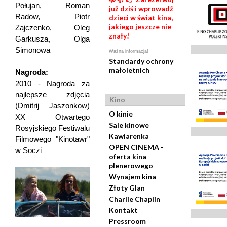
Połujan, Roman
już dziś i wprowadź
Radow, Piotr
dzieci w świat kina,
jakiego jeszcze nie
Zajczenko, Oleg
znały!
Garkusza, Olga
Simonowa
Ważna informacja!
Standardy ochrony
małoletnich
Nagroda:
2010 - Nagroda za
najlepsze zdjęcia
Kino
(Dmitrij Jaszonkow)
O kinie
XX Otwartego
Sale kinowe
Rosyjskiego Festiwalu
Kawiarenka
Filmowego "Kinotawr"
OPEN CINEMA -
w Soczi
oferta kina
plenerowego
Wynajem kina
Złoty Glan
Charlie Chaplin
Kontakt
Pressroom