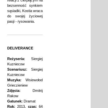
relacji z cierpiącym na
bezsenność synkiem
sąsiadki, Kostia wraca
do swojej życiowej
pasji - rysowania.
DELIVERANCE
Reżyseria:
Siergiej
Kuzniecow
Scenariusz:
Siergiej
Kuzniecow
Muzyka:
Wsiewołod
Grieczieniew
Zdjęcia:
Dmitrij
Rakow
Gatunek:
Dramat
Rok:
2013,
czas:
64