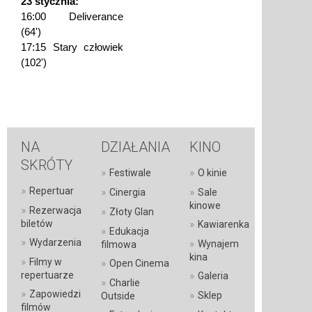
23 stycznia:
16:00 Deliverance
(64')
17:15 Stary człowiek
(102')
NA
DZIAŁANIA
KINO
SKRÓTY
»
»
Festiwale
O kinie
»
Repertuar
»
»
Cinergia
Sale
kinowe
»
Rezerwacja
»
Złoty Glan
»
biletów
Kawiarenka
»
Edukacja
»
Wydarzenia
»
Wynajem
filmowa
kina
»
Filmy w
»
Open Cinema
»
repertuarze
Galeria
»
Charlie
»
Zapowiedzi
»
Sklep
Outside
filmów