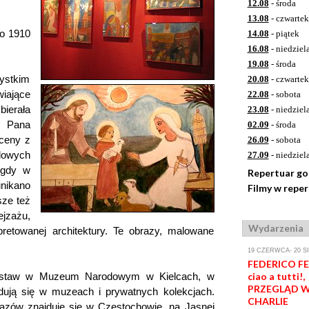
12.08
- środa
13.08
- czwartek
ło 1910
14.08
- piątek
16.08
- niedziel
19.08
- środa
ystkim
20.08
- czwartek
iające
22.08
- sobota
bierała
23.08
- niedziel
ie Pana
02.09
- środa
ceny z
26.09
- sobota
dowych
27.09
- niedziel
 gdy w
Repertuar g
unikano
Filmy w repe
sze też
ejzażu,
Wydarzenia
pretowanej architektury. Te obrazy, malowane
19 CZERWCA- 20 S
FEDERICO FEL
 wystaw w Muzeum Narodowym w Kielcach, w
ciao a tutti!,
PRZEGLĄD W
ją się w muzeach i prywatnych kolekcjach.
CHARLIE
azów znajduje się w Częstochowie, na Jasnej