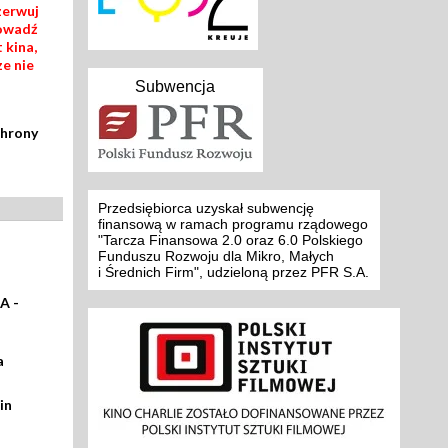
zerwuj
rowadź
 kina,
ze nie
Subwencja
chrony
Przedsiębiorca uzyskał subwencję
finansową w ramach programu rządowego
"Tarcza Finansowa 2.0 oraz 6.0 Polskiego
Funduszu Rozwoju dla Mikro, Małych
i Średnich Firm", udzieloną przez PFR S.A.
A -
a
in