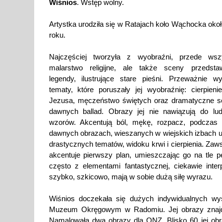
Wiśnios
. Wstęp wolny.
Artystka urodziła się w Ratajach koło Wąchocka oko
roku.
Najczęściej tworzyła z wyobraźni, przede wsz
malarstwo religijne, ale także sceny przedstaw
legendy, ilustrujące stare pieśni. Przeważnie wy
tematy, które poruszały jej wyobraźnię: cierpien
Jezusa, męczeństwo świętych oraz dramatyczne s
dawnych ballad. Obrazy jej nie nawiązują do lu
wzorów. Akcentują ból, mękę, rozpacz, podczas
dawnych obrazach, wieszanych w wiejskich izbach 
drastycznych tematów, widoku krwi i cierpienia. Zaw
akcentuje pierwszy plan, umieszczając go na tle p
często z elementami fantastycznej, ciekawie inter
szybko, szkicowo, mają w sobie dużą siłę wyrazu.
Wiśnios doczekała się dużych indywidualnych
Muzeum Okręgowym w Radomiu. Jej obrazy znajdu
Namalowała dwa obrazy dla ONZ. Blisko 60 jej obr