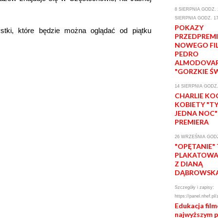
8 SIERPNIA GODZ. 2
SIERPNIA GODZ. 17
POKAZY
stki, które będzie można oglądać od piątku
PRZEDPREM
NOWEGO FI
PEDRO
ALMODOVA
"GORZKIE Ś
14 SIERPNIA GODZ.
CHARLIE KO
KOBIETY "T
JEDNA NOC"
PREMIERA
26 WRZEŚNIA GODZ
"OPĘTANIE"
PLAKATOWA 
Z DIANĄ
DĄBROWSK
Szczegóły i zapisy:
https://panel.nhef.pl/
Edukacja fil
najwyższym 