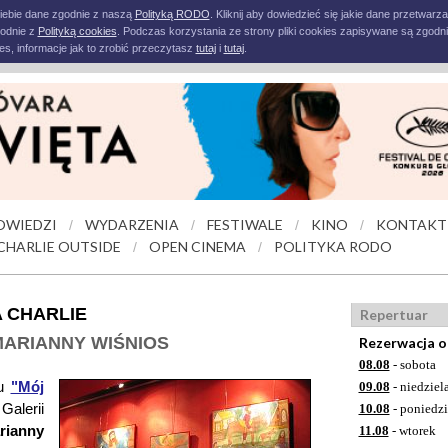
iebie dane zgodnie z naszą
Polityką RODO
. Kliknij aby dowiedzieć się jakie dane przetwarz
godnie z
Polityką cookies
. Podczas korzystania ze strony pliki cookies zapisywane są zgodni
s, informacje jak to zrobić przeczytasz
tutaj
i
tutaj
.
OWIEDZI
WYDARZENIA
FESTIWALE
KINO
KONTAKT
/
/
/
/
CHARLIE OUTSIDE
OPEN CINEMA
POLITYKA RODO
/
/
A CHARLIE
Repertuar
ARIANNY WIŚNIOS
Rezerwacja o
08.08
- sobota
mu
"Mój
09.08
- niedziel
Galerii
10.08
- poniedzi
rianny
11.08
- wtorek