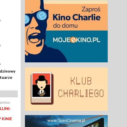
a
a
a
odzinowy
rtuarze
IERPNIA
LINI:
 KINIE
www.OpenCinema.pl