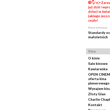
🤭👇/ 👉 Zare
już dziś i wp
dzieci w świat
jakiego jeszc
znały!
Ważna informacja!
Standardy o
małoletnich
Kino
O kinie
Sale kinowe
Kawiarenka
OPEN CINEM
oferta kina
plenerowego
Wynajem kin
Złoty Glan
Charlie Chapl
Kontakt