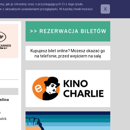
amy, jak je chronimy oraz o przysługujących Ci z tego tytułu
X
e z aktualnymi ustawieniami przeglądarki. W każdej chwili możesz
Kupujesz bilet online? Możesz okazać go
na telefonie, przed wejściem na salę
nline
a
ałek