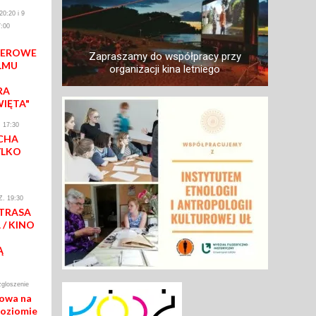
0:20 i 9
:00
IEROWE
Zapraszamy do współpracy przy
LMU
organizacji kina letniego
RA
WIĘTA"
 17:30
CHA
YLKO
. 19:30
 TRASA
/ KINO
Ą
zgloszenie
mowa na
poziomie