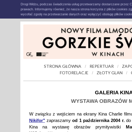
Drogi Widzu, podczas świadczenia usług przetwarzamy dostarczane przez C
prawach. Informujemy również, że nasza strona korzysta z plików cookies z
wycofać zgodę na przetwarzanie danych oraz wyłączyć obsługę plików cookie
STRONA GŁÓWNA
REPERTUAR
ZAP
/
/
FOTORELACJE
ZŁOTY GLAN
/
/
GALERIA KIN
WYSTAWA OBRAZÓW M
W związku z wejściem na ekrany Kina Charlie fil
Nikifor"
zapraszamy
od 1 października 2004 r.
do 
Kina na wystawę obrazów prymitywistki
Ma