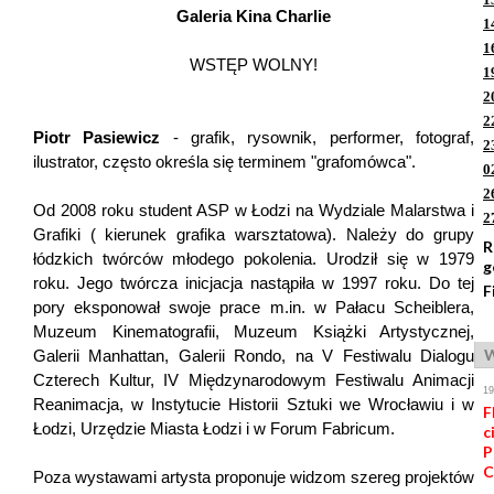
Galeria Kina Charlie
1
1
WSTĘP WOLNY!
1
2
2
Piotr Pasiewicz
- grafik, rysownik, performer, fotograf,
2
ilustrator, często określa się terminem "grafomówca".
0
2
Od 2008 roku student ASP w Łodzi na Wydziale Malarstwa i
2
Grafiki ( kierunek grafika warsztatowa). Należy do grupy
R
łódzkich twórców młodego pokolenia. Urodził się w 1979
g
roku. Jego twórcza inicjacja nastąpiła w 1997 roku. Do tej
F
pory eksponował swoje prace m.in. w Pałacu Scheiblera,
Muzeum Kinematografii, Muzeum Książki Artystycznej,
W
Galerii Manhattan, Galerii Rondo, na V Festiwalu Dialogu
Czterech Kultur, IV Międzynarodowym Festiwalu Animacji
1
Reanimacja, w Instytucie Historii Sztuki we Wrocławiu i w
F
Łodzi, Urzędzie Miasta Łodzi i w Forum Fabricum.
c
P
C
Poza wystawami artysta proponuje widzom szereg projektów