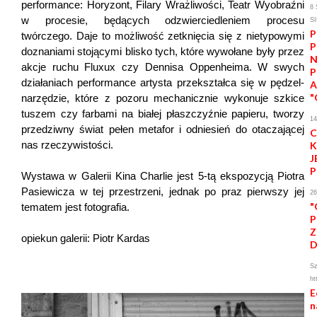
performance: Horyzont, Filary Wrażliwości, Teatr Wyobraźni
8 
w procesie, będących odzwierciedleniem procesu
S
P
twórczego. Daje to możliwość zetknięcia się z nietypowymi
P
doznaniami stojącymi blisko tych, które wywołane były przez
N
akcje ruchu Fluxux czy Dennisa Oppenheima. W swych
P
działaniach performance artysta przekształca się w pędzel-
"
narzędzie, które z pozoru mechanicznie wykonuje szkice
tuszem czy farbami na białej płaszczyźnie papieru, tworzy
1
przedziwny świat pełen metafor i odniesień do otaczającej
C
nas rzeczywistości.
K
J
P
Wystawa w Galerii Kina Charlie jest 5-tą ekspozycją Piotra
Pasiewicza w tej przestrzeni, jednak po praz pierwszy jej
2
"
tematem jest fotografia.
P
Z
opiekun galerii: Piotr Kardas
Sz
ht
E
n