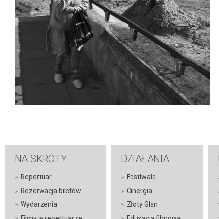
NA SKRÓTY
DZIAŁANIA
»
»
Repertuar
Festiwale
»
»
Rezerwacja biletów
Cinergia
»
»
Wydarzenia
Złoty Glan
»
»
Filmy w repertuarze
Edukacja filmowa