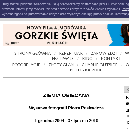
Drogi Widzu, podczas świadczenia usług przetwarzamy dostarczane przez Ciebie dane z
prawach. Informujemy również, że nasza strona korzysta z plików cookies zgodnie z
Polit
wycofać zgodę na przetwarzanie danych oraz wyłączyć obsługę plików cookies, informacje
STRONA GŁÓWNA
REPERTUAR
ZAPOWIEDZI
W
/
/
/
FESTIWALE
KINO
KONTAKT
/
/
FOTORELACJE
ZŁOTY GLAN
CHARLIE OUTSIDE
O
/
/
/
POLITYKA RODO
R
ZIEMIA OBIECANA
R
0
Wystawa fotografii Piotra Pasiewicza
1
1
1 grudnia 2009 - 3 stycznia 2010
1
1