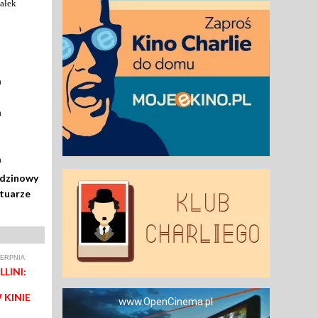
ałek
a
a
a
odzinowy
rtuarze
IERPNIA
LINI:
 KINIE
www.OpenCinema.pl