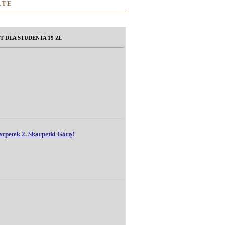
RTE
T DLA STUDENTA 19 ZŁ
rpetek 2. Skarpetki Górą!