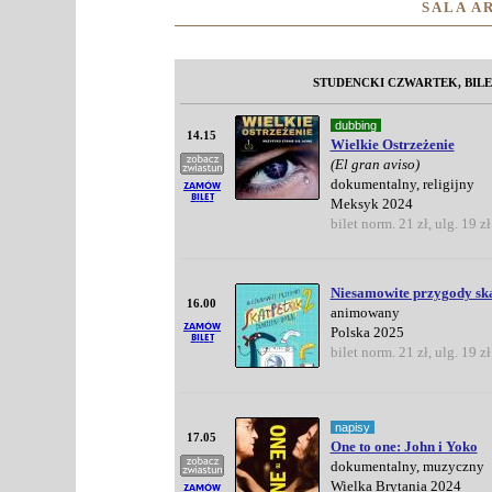
SALA A
STUDENCKI CZWARTEK, BILE
dubbing
14.15
Wielkie Ostrzeżenie
(El gran aviso)
dokumentalny, religijny
Meksyk 2024
bilet norm. 21 zł, ulg. 19 zł
Niesamowite przygody ska
16.00
animowany
Polska 2025
bilet norm. 21 zł, ulg. 19 zł
napisy
17.05
One to one: John i Yoko
dokumentalny, muzyczny
Wielka Brytania 2024