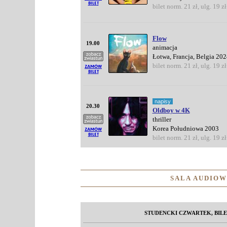
bilet norm. 21 zł, ulg. 19 zł
Flow
19.00
animacja
Łotwa, Francja, Belgia 202
bilet norm. 21 zł, ulg. 19 zł
napisy
20.30
Oldboy w 4K
thriller
Korea Południowa 2003
bilet norm. 21 zł, ulg. 19 zł
SALA AUDIO
STUDENCKI CZWARTEK, BILE