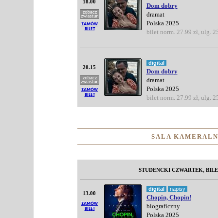
18.00
Dom dobry
dramat
Polska 2025
bilet norm. 27.99 zł, ulg. 2
digital
20.15
Dom dobry
dramat
Polska 2025
bilet norm. 27.99 zł, ulg. 2
SALA KAMERALN
STUDENCKI CZWARTEK, BILE
digital
napisy
13.00
Chopin, Chopin!
biograficzny
Polska 2025