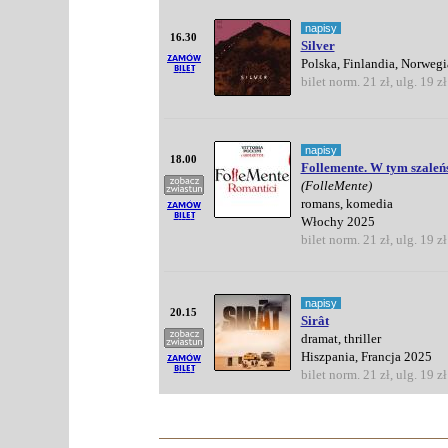
napisy
16.30
Silver
Polska, Finlandia, Norweg
bilet norm. 21 zł, ulg. 19 zł
napisy
18.00
Follemente. W tym szaleńs
(FolleMente)
romans, komedia
Włochy 2025
bilet norm. 21 zł, ulg. 19 zł
napisy
20.15
Sirât
dramat, thriller
Hiszpania, Francja 2025
bilet norm. 21 zł, ulg. 19 zł