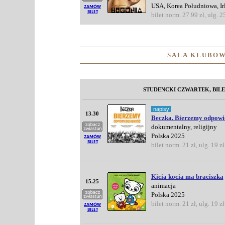
USA, Korea Południowa, Ir
bilet norm. 27.99 zł, ulg. 2
SALA KLUBOW
STUDENCKI CZWARTEK, BILE
napisy
13.30
Beczka. Bierzemy odpowi
dokumentalny, religijny
Polska 2025
bilet norm. 21 zł, ulg. 19 zł
Kicia kocia ma braciszka
15.25
animacja
Polska 2025
bilet norm. 21 zł, ulg. 19 zł