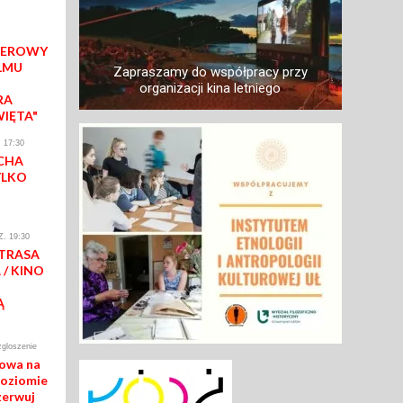
IEROWY
LMU
Zapraszamy do współpracy przy
organizacji kina letniego
RA
WIĘTA"
 17:30
CHA
YLKO
. 19:30
 TRASA
/ KINO
Ą
zgloszenie
mowa na
poziomie
zerwuj