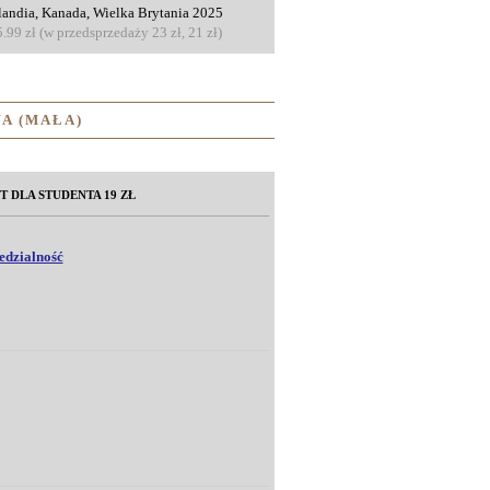
landia, Kanada, Wielka Brytania 2025
5.99 zł (w przedsprzedaży 23 zł, 21 zł)
A (MAŁA)
T DLA STUDENTA 19 ZŁ
edzialność