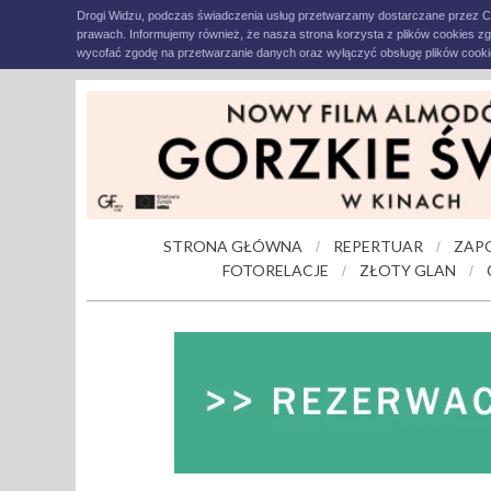
Drogi Widzu, podczas świadczenia usług przetwarzamy dostarczane przez C
prawach. Informujemy również, że nasza strona korzysta z plików cookies z
wycofać zgodę na przetwarzanie danych oraz wyłączyć obsługę plików cookie
STRONA GŁÓWNA
REPERTUAR
ZAP
/
/
FOTORELACJE
ZŁOTY GLAN
/
/