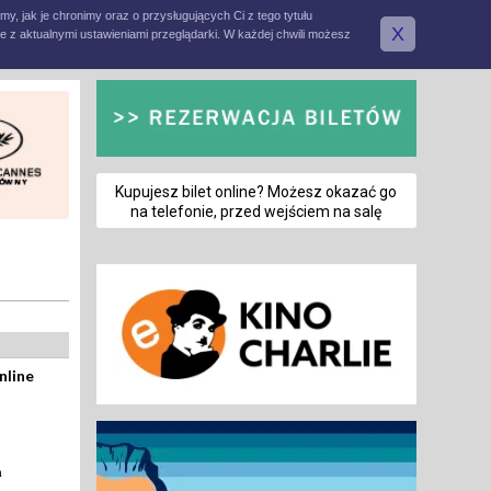
amy, jak je chronimy oraz o przysługujących Ci z tego tytułu
X
e z aktualnymi ustawieniami przeglądarki. W każdej chwili możesz
Kupujesz bilet online? Możesz okazać go
na telefonie, przed wejściem na salę
nline
a