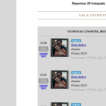
Repertuar 20 listopada 
SALA STUDYJN
STUDENCKI CZWARTEK, BILE
digital
13.30
Dom dobry
dramat
Polska 2025
bilet norm. 27.99 zł, ulg. 2
digital
15.45
Dom dobry
dramat
Polska 2025
bilet norm. 27.99 zł, ulg. 2
digital