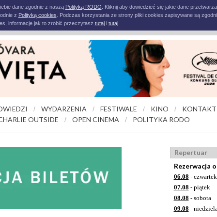
iebie dane zgodnie z naszą
Polityką RODO
. Kliknij aby dowiedzieć się jakie dane przetwarz
godnie z
Polityką cookies
. Podczas korzystania ze strony pliki cookies zapisywane są zgodni
s, informacje jak to zrobić przeczytasz
tutaj
i
tutaj
.
OWIEDZI
WYDARZENIA
FESTIWALE
KINO
KONTAKT
/
/
/
/
CHARLIE OUTSIDE
OPEN CINEMA
POLITYKA RODO
/
/
Repertuar
Rezerwacja o
06.08
- czwartek
07.08
- piątek
08.08
- sobota
09.08
- niedziel