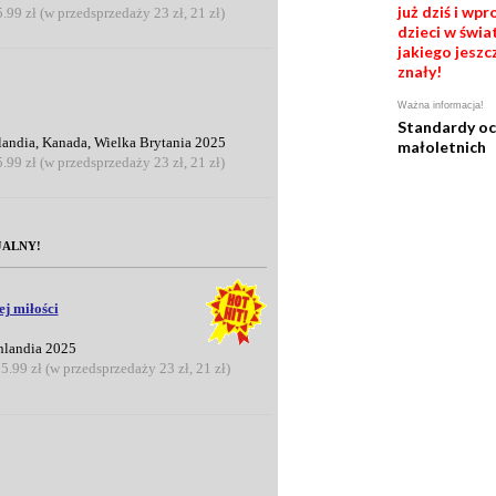
już dziś i wp
5.99 zł (w przedsprzedaży 23 zł, 21 zł)
dzieci w świat
jakiego jeszc
znały!
Ważna informacja!
Standardy o
landia, Kanada, Wielka Brytania 2025
małoletnich
5.99 zł (w przedsprzedaży 23 zł, 21 zł)
JALNY!
ej miłości
inlandia 2025
25.99 zł (w przedsprzedaży 23 zł, 21 zł)