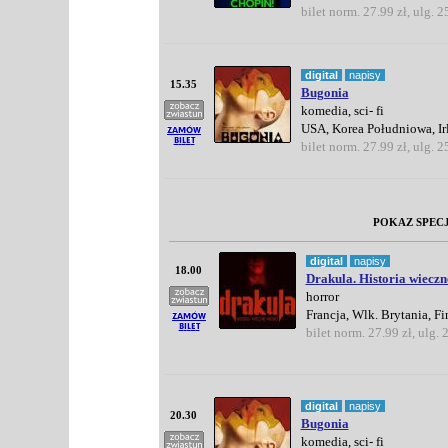
bilet norm. 27.99 zł, ulg. 2
digital
napisy
15.35
Bugonia
komedia, sci- fi
USA, Korea Południowa, Ir
bilet norm. 27.99 zł, ulg. 2
POKAZ SPEC
digital
napisy
18.00
Drakula. Historia wieczn
horror
Francja, Wlk. Brytania, F
bilet norm. 27.99 zł, ulg. 
digital
napisy
20.30
Bugonia
komedia, sci- fi