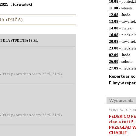
10.08
- poniedzi
2025 r. (czwartek)
11.08
- wtorek
12.08
- środa
A (DUŻA)
13.08
- czwartek
14.08
- piątek
16.08
- niedziel
T DLA STUDENTA 19 ZŁ
20.08
- czwartek
23.08
- niedziel
02.09
- środa
26.09
- sobota
27.09
- niedziel
5.99 zł (w przedsprzedaży 23 zł, 21 zł)
Repertuar g
Filmy w repe
Wydarzenia
19 CZERWCA- 20 S
5.99 zł (w przedsprzedaży 23 zł, 21 zł)
FEDERICO FEL
ciao a tutti!,
PRZEGLĄD W
CHARLIE