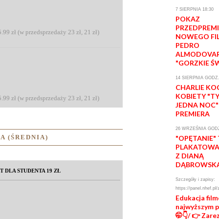
7 SIERPNIA 18:30
POKAZ
PRZEDPREM
5.99 zł (w przedsprzedaży 23 zł, 21 zł)
NOWEGO FI
PEDRO
ALMODOVA
"GORZKIE Ś
14 SIERPNIA GODZ.
CHARLIE KO
KOBIETY "T
5.99 zł (w przedsprzedaży 23 zł, 21 zł)
JEDNA NOC"
PREMIERA
26 WRZEŚNIA GODZ
A (ŚREDNIA)
"OPĘTANIE"
PLAKATOWA 
Z DIANĄ
DĄBROWSK
T DLA STUDENTA 19 ZŁ
Szczegóły i zapisy:
https://panel.nhef.pl/
Edukacja fil
najwyższym 
🤭👇/ 👉 Zare