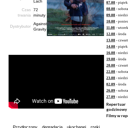
Lach
07.08
- piątek
08.08
- sobot
Czas
72
trwania
minuty
09.08
- niedzi
10.08
- ponie
Against
Dystrybutor
11.08
- wtore
Gravity
12.08
- środa
13.08
- czwar
14.08
- piątek
16.08
- niedzi
19.08
- środa
20.08
- czwar
22.08
- sobot
23.08
- niedzi
02.09
- środa
26.09
- sobot
27.09
- niedzi
Repertuar
godzinowy
Filmy w re
Przytłoczony degradacją ukochanej rzeki