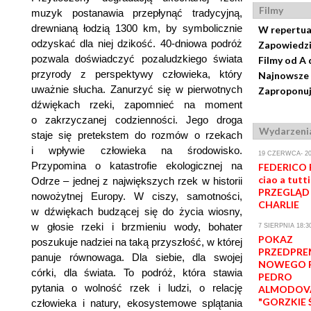
Filmy
muzyk postanawia przepłynąć tradycyjną,
drewnianą łodzią 1300 km, by symbolicznie
W repertua
odzyskać dla niej dzikość. 40-dniowa podróż
Zapowiedz
pozwala doświadczyć pozaludzkiego świata
Filmy od A 
przyrody z perspektywy człowieka, który
Najnowsze 
uważnie słucha. Zanurzyć się w pierwotnych
Zaproponuj
dźwiękach rzeki, zapomnieć na moment
o zakrzyczanej codzienności. Jego droga
Wydarzeni
staje się pretekstem do rozmów o rzekach
i wpływie człowieka na środowisko.
19 CZERWCA- 20
Przypomina o katastrofie ekologicznej na
FEDERICO F
ciao a tutti
Odrze – jednej z największych rzek w historii
PRZEGLĄD 
nowożytnej Europy. W ciszy, samotności,
CHARLIE
w dźwiękach budzącej się do życia wiosny,
w głosie rzeki i brzmieniu wody, bohater
7 SIERPNIA 18:3
POKAZ
poszukuje nadziei na taką przyszłość, w której
PRZEDPRE
panuje równowaga. Dla siebie, dla swojej
NOWEGO F
córki, dla świata. To podróż, która stawia
PEDRO
pytania o wolność rzek i ludzi, o relację
ALMODOV
"GORZKIE 
człowieka i natury, ekosystemowe splątania