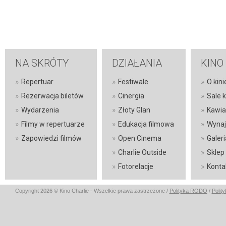
NA SKRÓTY
DZIAŁANIA
KINO
»
»
»
Repertuar
Festiwale
O kini
»
»
»
Rezerwacja biletów
Cinergia
Sale 
»
»
»
Wydarzenia
Złoty Glan
Kawia
»
»
»
Filmy w repertuarze
Edukacja filmowa
Wynaj
»
»
»
Zapowiedzi filmów
Open Cinema
Galeri
»
»
Charlie Outside
Sklep
»
»
Fotorelacje
Konta
Copyright 2026 © Kino Charlie - Wszelkie prawa zastrzeżone /
Polityka RODO
/
Polit