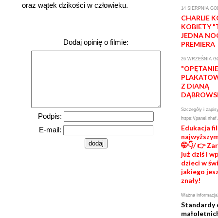
oraz wątek dzikości w człowieku.
14 SIERPNIA GOD
CHARLIE 
KOBIETY 
JEDNA NO
Dodaj opinię o filmie:
PREMIERA
26 WRZEŚNIA GO
"OPĘTANIE
PLAKATOW
Z DIANĄ
DĄBROWS
Szczegóły i zapis
Podpis:
https://panel.nhef
Edukacja f
E-mail:
najwyższym
🤭👇/ 👉 Za
już dziś i 
dzieci w świ
jakiego jes
znały!
Ważna informacja
Standardy 
małoletnic