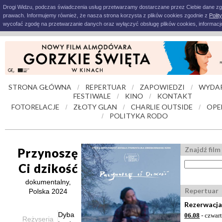
Drogi Widzu, podczas świadczenia usług przetwarzamy dostarczane przez Ciebie dane z
prawach. Informujemy również, że nasza strona korzysta z plików cookies zgodnie z
Polit
wycofać zgodę na przetwarzanie danych oraz wyłączyć obsługę plików cookies, informacje
STRONA GŁÓWNA
REPERTUAR
ZAPOWIEDZI
WYDAR
/
/
/
FESTIWALE
KINO
KONTAKT
/
/
FOTORELACJE
ZŁOTY GLAN
CHARLIE OUTSIDE
OPE
/
/
/
POLITYKA RODO
/
Znajdź film
Przynoszę
Ci dzikość
dokumentalny,
Repertuar
Polska 2024
Rezerwacja
Dyba
06.08
- czwar
Reżyseria