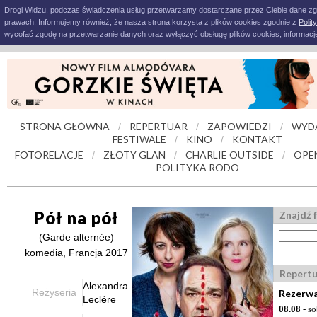
Drogi Widzu, podczas świadczenia usług przetwarzamy dostarczane przez Ciebie dane z
prawach. Informujemy również, że nasza strona korzysta z plików cookies zgodnie z
Polit
wycofać zgodę na przetwarzanie danych oraz wyłączyć obsługę plików cookies, informacje
STRONA GŁÓWNA
REPERTUAR
ZAPOWIEDZI
WYD
/
/
/
FESTIWALE
KINO
KONTAKT
/
/
FOTORELACJE
ZŁOTY GLAN
CHARLIE OUTSIDE
OPE
/
/
/
POLITYKA RODO
Pół na pół
Znajdź f
(Garde alternée)
komedia, Francja 2017
Repertu
Alexandra
Reżyseria
Rezerwa
Leclère
08.08
- so