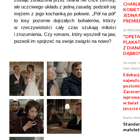
CHARLI
ale uczciwego układu z jedną zasadą: podzieli się
KOBIET
mężem z jego kochanką po połowie. „Pół na pół”
JEDNA 
to losy pozornie dojrzałych bohaterów, którzy
PREMIE
w rzeczywistości cały czas szukają miłości
26 WRZEŚNI
i zrozumienia. Czy romans, który wyszedł na jaw,
"OPĘTA
pozwoli im spojrzeć na swoje związki na nowo?
PLAKAT
Z DIAN
DĄBRO
Szczegóły i 
https://panel
Edukacj
najwyż
poziomie
Zarezerw
wprowad
w świat 
jeszcze 
Ważna infor
Standar
małolet