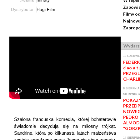
W reper
Zapowie
Dystrybutor
Hagi Film
Filmy o
Najnows
Zapropo
Wydarz
19 CZERWCA
FEDERIC
ciao a tu
PRZEGL
CHARLI
8 SIERPNIA 
SIERPNIA G
POKAZ
PRZED
NOWEG
PEDRO
Szalona francuska komedia, której bohaterowie
ALMOD
świadomie decydują się na miłosny trójkąt.
"GORZK
Sandrine, która po kilkunastu latach małżeństwa
14 SIERPNI
zostaje zdradzona przez Jeana nie chce zemsty,