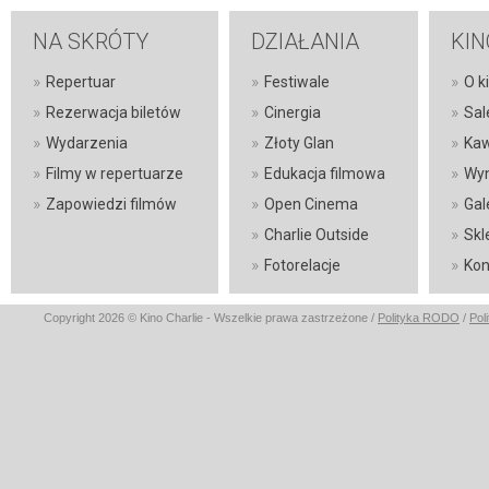
NA SKRÓTY
DZIAŁANIA
KIN
»
»
»
Repertuar
Festiwale
O k
»
»
»
Rezerwacja biletów
Cinergia
Sal
»
»
»
Wydarzenia
Złoty Glan
Kaw
»
»
»
Filmy w repertuarze
Edukacja filmowa
Wyn
»
»
»
Zapowiedzi filmów
Open Cinema
Gal
»
»
Charlie Outside
Skl
»
»
Fotorelacje
Kon
Copyright 2026 © Kino Charlie - Wszelkie prawa zastrzeżone /
Polityka RODO
/
Pol