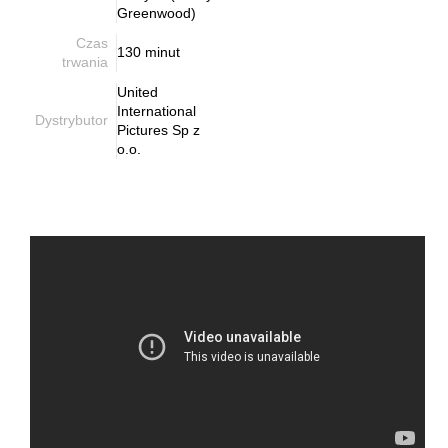
Greenwood)
Czas
130 minut
trwania
United
International
Dystrybutor
Pictures Sp z
o.o.