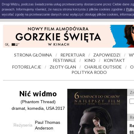
Drogi Widzu, podczas świadczenia usług przetwarzamy dostarczane przez Ciebie dane z
prawach. Informujemy również, że nasza strona korzysta z plików cookies zgodnie z
Polit
wycofać zgodę na przetwarzanie danych oraz wyłączyć obsługę plików cookies, informacje
STRONA GŁÓWNA
REPERTUAR
ZAPOWIEDZI
W
/
/
/
FESTIWALE
KINO
KONTAKT
/
/
FOTORELACJE
ZŁOTY GLAN
CHARLIE OUTSIDE
O
/
/
/
POLITYKA RODO
Nić widmo
Zn
(Phantom Thread)
dramat, komedia, USA 2017
R
Paul Thomas
Reżyseria
Re
Anderson
08