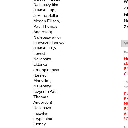
W
Najlepszy film
Z
(Daniel Lupi,
Fi
JoAnne Sellar,
Na
Megan Ellison,
Paul Thomas
Za
Anderson),
Najlepszy aktor
pierwszoplanowy
W
(Daniel Day-
Lewis),
19
FE
Najlepsza
ci
aktorka
P
drugoplanowa
C
(Lesley
Manville),
8 S
Najlepszy
SI
reżyser (Paul
P
Thomas
P
Anderson),
N
Najlepsza
P
muzyka
A
oryginalna
"
(Jonny
14