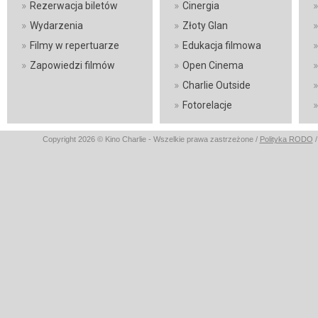
»
»
»
Rezerwacja biletów
Cinergia
»
»
»
Wydarzenia
Złoty Glan
»
»
»
Filmy w repertuarze
Edukacja filmowa
»
»
»
Zapowiedzi filmów
Open Cinema
»
»
Charlie Outside
»
»
Fotorelacje
Copyright 2026 © Kino Charlie - Wszelkie prawa zastrzeżone /
Polityka RODO