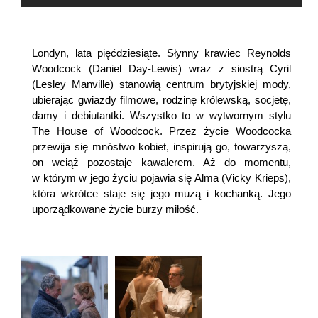
Londyn, lata pięćdziesiąte. Słynny krawiec Reynolds
Woodcock (Daniel Day-Lewis) wraz z siostrą Cyril
(Lesley Manville) stanowią centrum brytyjskiej mody,
ubierając gwiazdy filmowe, rodzinę królewską, socjetę,
damy i debiutantki. Wszystko to w wytwornym stylu
The House of Woodcock. Przez życie Woodcocka
przewija się mnóstwo kobiet, inspirują go, towarzyszą,
on wciąż pozostaje kawalerem. Aż do momentu,
w którym w jego życiu pojawia się Alma (Vicky Krieps),
która wkrótce staje się jego muzą i kochanką. Jego
uporządkowane życie burzy miłość.