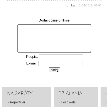
monika
12-04-2018, 02:06
Dodaj opinię o filmie:
Podpis:
E-mail:
NA SKRÓTY
DZIAŁANIA
»
»
»
Repertuar
Festiwale