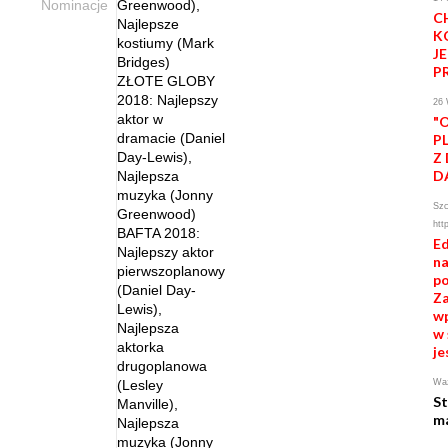
Nominacje
Greenwood),
C
Najlepsze
K
kostiumy (Mark
J
Bridges)
P
ZŁOTE GLOBY
2018: Najlepszy
26
aktor w
"
dramacie (Daniel
P
Day-Lewis),
Z
D
Najlepsza
muzyka (Jonny
Szc
Greenwood)
htt
BAFTA 2018:
Ed
Najlepszy aktor
n
pierwszoplanowy
po
(Daniel Day-
Za
Lewis),
wp
Najlepsza
w 
aktorka
je
drugoplanowa
(Lesley
Waż
St
Manville),
ma
Najlepsza
muzyka (Jonny