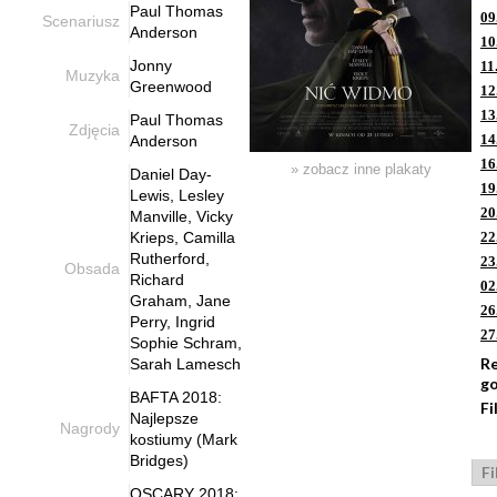
Paul Thomas
09
Scenariusz
Anderson
10
Jonny
11
Muzyka
Greenwood
12
13
Paul Thomas
Zdjęcia
14
Anderson
16
» zobacz inne plakaty
Daniel Day-
19
Lewis, Lesley
20
Manville, Vicky
Krieps, Camilla
22
Rutherford,
23
Obsada
Richard
02
Graham, Jane
26
Perry, Ingrid
27
Sophie Schram,
R
Sarah Lamesch
g
BAFTA 2018:
Fi
Najlepsze
Nagrody
kostiumy (Mark
Bridges)
Fi
OSCARY 2018: