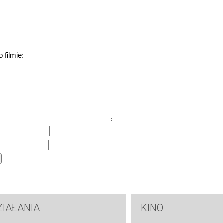
 filmie:
ZIAŁANIA
KINO