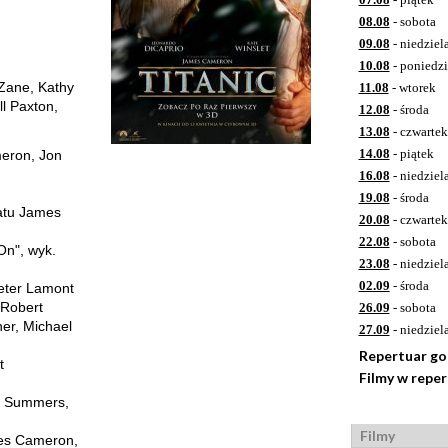
08.08
- sobota
09.08
- niedziel
10.08
- poniedzi
 Zane, Kathy
11.08
- wtorek
ll Paxton,
12.08
- środa
13.08
- czwartek
14.08
- piątek
eron, Jon
16.08
- niedziel
19.08
- środa
atu James
20.08
- czwartek
22.08
- sobota
On", wyk.
23.08
- niedziel
02.09
- środa
eter Lamont
 Robert
26.09
- sobota
er, Michael
27.09
- niedziel
Repertuar g
t
Filmy w repe
y Summers,
Filmy
mes Cameron,