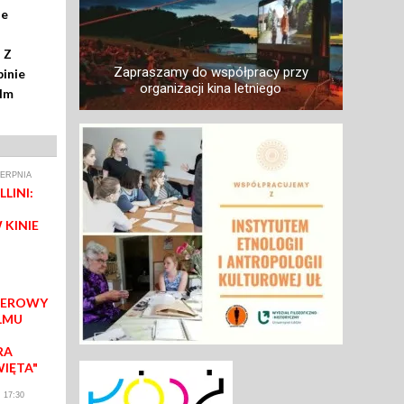
ze
 Z
Zapraszamy do współpracy przy
inie
organizacji kina letniego
ilm
IERPNIA
LINI:
 KINIE
IEROWY
LMU
RA
WIĘTA"
 17:30