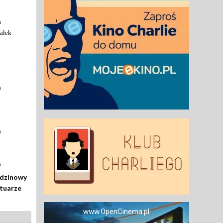
a
ałek
a
a
a
odzinowy
rtuarze
www.OpenCinema.pl