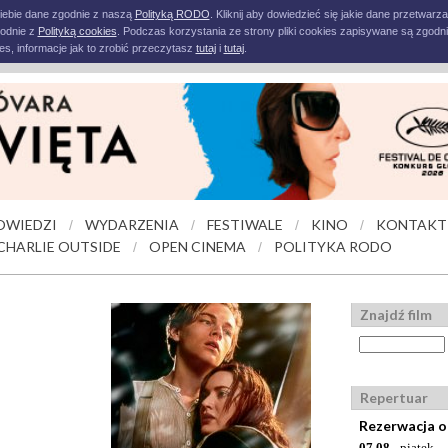
iebie dane zgodnie z naszą
Polityką RODO
. Kliknij aby dowiedzieć się jakie dane przetwarz
godnie z
Polityką cookies
. Podczas korzystania ze strony pliki cookies zapisywane są zgodni
s, informacje jak to zrobić przeczytasz
tutaj
i
tutaj
.
OWIEDZI
WYDARZENIA
FESTIWALE
KINO
KONTAKT
/
/
/
/
CHARLIE OUTSIDE
OPEN CINEMA
POLITYKA RODO
/
/
Znajdź film
Repertuar
Rezerwacja o
07.08
- piątek