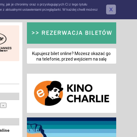
amy, jak je chronimy oraz o przysługujących Ci z tego tytułu
X
e z aktualnymi ustawieniami przeglądarki. W każdej chwili możesz
Kupujesz bilet online? Możesz okazać go
na telefonie, przed wejściem na salę
nline