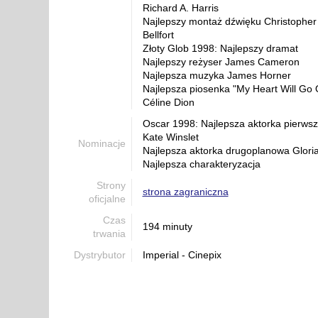
Richard A. Harris
Najlepszy montaż dźwięku Christopher
Bellfort
Złoty Glob 1998: Najlepszy dramat
Najlepszy reżyser James Cameron
Najlepsza muzyka James Horner
Najlepsza piosenka "My Heart Will Go 
Céline Dion
Oscar 1998: Najlepsza aktorka pierws
Kate Winslet
Nominacje
Najlepsza aktorka drugoplanowa Gloria
Najlepsza charakteryzacja
Strony
strona zagraniczna
oficjalne
Czas
194 minuty
trwania
Dystrybutor
Imperial - Cinepix