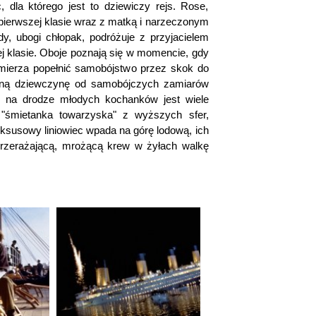
c, dla którego jest to dziewiczy rejs. Rose,
pierwszej klasie wraz z matką i narzeczonym
y, ubogi chłopak, podróżuje z przyjacielem
iej klasie. Oboje poznają się w momencie, gdy
erza popełnić samobójstwo przez skok do
waną dziewczynę od samobójczych zamiarów
le na drodze młodych kochanków jest wiele
"śmietanka towarzyska" z wyższych sfer,
 luksusowy liniowiec wpada na górę lodową, ich
przerażającą, mrożącą krew w żyłach walkę