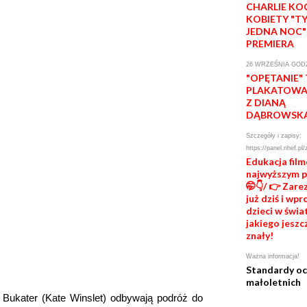
CHARLIE KO
KOBIETY "T
JEDNA NOC"
PREMIERA
26 WRZEŚNIA GODZ
"OPĘTANIE"
PLAKATOWA 
Z DIANĄ
DĄBROWSK
Szczegóły i zapisy:
https://panel.nhef.pl/
Edukacja fil
najwyższym 
🤭👇/ 👉 Zare
już dziś i wp
dzieci w świat
jakiego jeszc
znały!
Ważna informacja!
Standardy o
małoletnich
Bukater (Kate Winslet) odbywają podróż do