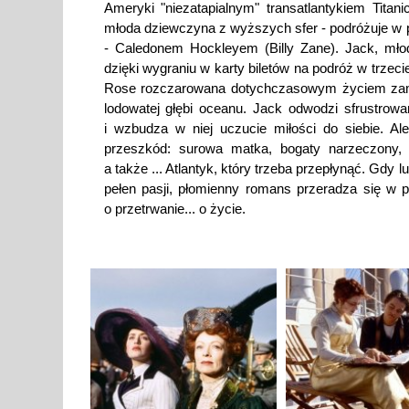
Ameryki "niezatapialnym" transatlantykiem Titani
młoda dziewczyna z wyższych sfer - podróżuje w 
- Caledonem Hockleyem (Billy Zane). Jack, młod
dzięki wygraniu w karty biletów na podróż w trzec
Rose rozczarowana dotychczasowym życiem zami
lodowatej głębi oceanu. Jack odwodzi sfrustro
i wzbudza w niej uczucie miłości do siebie. A
przeszkód: surowa matka, bogaty narzeczony, 
a także ... Atlantyk, który trzeba przepłynąć. Gdy
pełen pasji, płomienny romans przeradza się w 
o przetrwanie... o życie.