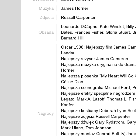
Muzyka
James Horner
Zdjęcia
Russell Carpenter
Leonardo DiCaprio, Kate Winslet, Billy
Obsada
Bates, Frances Fisher, Gloria Stuart, Bi
Bernard Hill
Oscar 1998: Najlepszy film James Cam
Landau
Najlepszy reżyser James Cameron
Najlepsza muzyka oryginalna do dram
Horner
Najlepsza piosenka "My Heart Will Go 
Céline Dion
Najlepsza scenografia Michael Ford, P
Najlepsze efekty specjalne nagrodzeni
Legato, Mark A. Lasoff, Thomas L. Fish
Kanfer
Najlepsze kostiumy Deborah Lynn Scot
Nagrody
Najlepsze zdjęcia Russell Carpenter
Najlepszy dźwięk Gary Rydstrom, Gar
Mark Ulano, Tom Johnson
Najlepszy montaż Conrad Buff IV, Ja