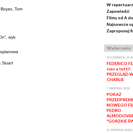
W repertuar
 Boyes, Tom
Zapowiedzi
Filmy od A do
Najnowsze op
Zaproponuj f
On", wyk.
Wydarzenia
zoplanowa
19 CZERWCA- 20 S
 Stuart
FEDERICO FEL
ciao a tutti!,
PRZEGLĄD W
CHARLIE
7 SIERPNIA 18:30
POKAZ
PRZEDPREM
NOWEGO FI
PEDRO
ALMODOVA
"GORZKIE Ś
14 SIERPNIA GODZ.