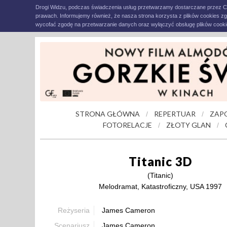
Drogi Widzu, podczas świadczenia usług przetwarzamy dostarczane przez C
prawach. Informujemy również, że nasza strona korzysta z plików cookies z
wycofać zgodę na przetwarzanie danych oraz wyłączyć obsługę plików cookie
STRONA GŁÓWNA
REPERTUAR
ZAP
/
/
FOTORELACJE
ZŁOTY GLAN
/
/
Titanic 3D
(Titanic)
Melodramat, Katastroficzny, USA 1997
Reżyseria
James Cameron
Scenariusz
James Cameron