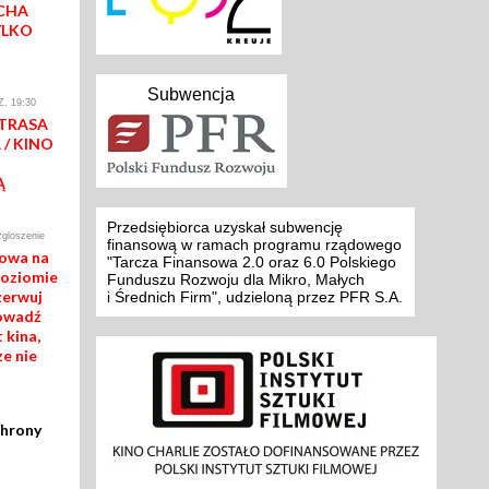
CHA
YLKO
Subwencja
. 19:30
 TRASA
/ KINO
Ą
Przedsiębiorca uzyskał subwencję
zgloszenie
finansową w ramach programu rządowego
mowa na
"Tarcza Finansowa 2.0 oraz 6.0 Polskiego
poziomie
Funduszu Rozwoju dla Mikro, Małych
zerwuj
i Średnich Firm", udzieloną przez PFR S.A.
rowadź
 kina,
ze nie
chrony