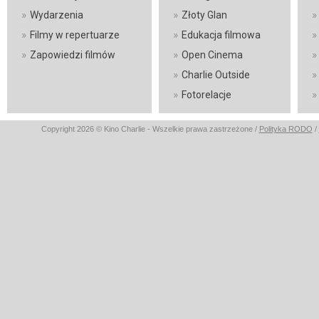
»
»
»
Wydarzenia
Złoty Glan
»
»
»
Filmy w repertuarze
Edukacja filmowa
»
»
»
Zapowiedzi filmów
Open Cinema
»
»
Charlie Outside
»
»
Fotorelacje
Copyright 2026 © Kino Charlie - Wszelkie prawa zastrzeżone /
Polityka RODO
/