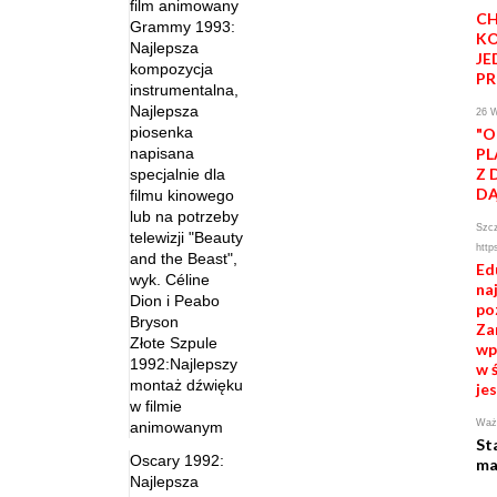
film animowany
CH
Grammy 1993:
KO
Najlepsza
JE
kompozycja
PR
instrumentalna,
Najlepsza
26 
piosenka
"O
napisana
PL
Z 
specjalnie dla
D
filmu kinowego
lub na potrzeby
Szcz
telewizji "Beauty
http
and the Beast",
Ed
wyk. Céline
na
Dion i Peabo
po
Bryson
Zar
Złote Szpule
wp
1992:Najlepszy
w 
montaż dźwięku
jes
w filmie
Ważn
animowanym
St
Oscary 1992:
ma
Najlepsza