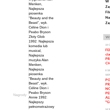
W 
Menken,
Za
Najlepsza
Fi
piosenka
Na
"Beauty and the
Beast", wyk.
Za
Céline Dion i
Peabo Bryson
Złoty Glob
Wy
1992: Najlepsza
19 
komedia lub
FE
musical,
cia
Najlepsza
PR
muzyka Alan
CH
Menken,
Najlepsza
8 S
piosenka
SIE
"Beauty and the
P
Beast", wyk.
PR
Céline Dion i
NO
Peabo Bryson
P
Nagrody
Annie 1992:
A
"G
Najlepszy
pełnometrażowy
14 