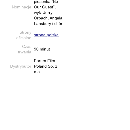
piosenka "Be
Nominacje
Our Guest",
wyk. Jerry
Orbach, Angela
Lansbury i chór
Strony
strona polska
oficjalne
Czas
90 minut
trwania
Forum Film
Dystrybutor
Poland Sp. z
o.o.