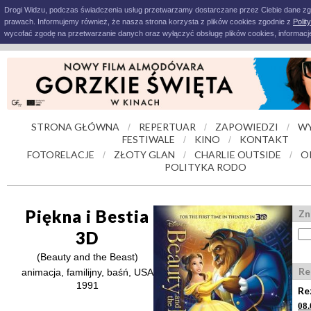
Drogi Widzu, podczas świadczenia usług przetwarzamy dostarczane przez Ciebie dane z
prawach. Informujemy również, że nasza strona korzysta z plików cookies zgodnie z
Polit
wycofać zgodę na przetwarzanie danych oraz wyłączyć obsługę plików cookies, informacje
STRONA GŁÓWNA
REPERTUAR
ZAPOWIEDZI
WY
/
/
/
FESTIWALE
KINO
KONTAKT
/
/
FOTORELACJE
ZŁOTY GLAN
CHARLIE OUTSIDE
O
/
/
/
POLITYKA RODO
Piękna i Bestia
Zn
3D
(Beauty and the Beast)
Re
animacja, familijny, baśń, USA
1991
Re
08.