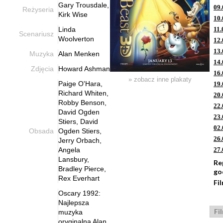
Gary Trousdale,
09.
Reżyseria
Kirk Wise
10.
Linda
11.
Scenariusz
Woolverton
12.
13.
Muzyka
Alan Menken
14.
Zdjęcia
Howard Ashman
16.
» zobacz inne plakaty
Paige O'Hara,
19.
Richard Whiten,
20.
Robby Benson,
22.
David Ogden
23.
Stiers, David
02.
Obsada
Ogden Stiers,
26.
Jerry Orbach,
Angela
27.
Lansbury,
Re
Bradley Pierce,
go
Rex Everhart
Fi
Oscary 1992:
Najlepsza
Fi
muzyka
oryginalna Alan