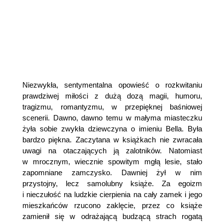
Niezwykła, sentymentalna opowieść o rozkwitaniu
prawdziwej miłości z dużą dozą magii, humoru,
tragizmu, romantyzmu, w przepięknej baśniowej
scenerii. Dawno, dawno temu w małyma miasteczku
żyła sobie zwykła dziewczyna o imieniu Bella. Była
bardzo piękna. Zaczytana w książkach nie zwracała
uwagi na otaczających ją zalotników. Natomiast
w mrocznym, wiecznie spowitym mgłą lesie, stało
zapomniane zamczysko. Dawniej żył w nim
przystojny, lecz samolubny książe. Za egoizm
i nieczułość na ludzkie cierpienia na cały zamek i jego
mieszkańców rzucono zaklęcie, przez co książe
zamienił się w odrażającą budzącą strach rogatą