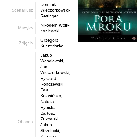
Dominik
Scenariusz
Wieczorkowski-
Rettinger
Nikodem Wołk-
Muzyka
Łaniewski
Grzegorz
Zdjęcia
Kuczeriszka
Jakub
Wesołowski,
Jan
Wieczorkowski,
Ryszard
Ronczewski,
Ewa
Kolasińska,
Natalia
Rybicka,
Bartosz
Żukowski,
Obsada
Jakub
Strzelecki,
Karolina