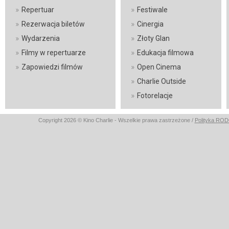
»
»
Repertuar
Festiwale
»
»
Rezerwacja biletów
Cinergia
»
»
Wydarzenia
Złoty Glan
»
»
Filmy w repertuarze
Edukacja filmowa
»
»
Zapowiedzi filmów
Open Cinema
»
Charlie Outside
»
Fotorelacje
Copyright 2026 © Kino Charlie - Wszelkie prawa zastrzeżone /
Polityka RO