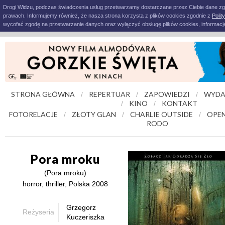
Drogi Widzu, podczas świadczenia usług przetwarzamy dostarczane przez Ciebie dane z
prawach. Informujemy również, że nasza strona korzysta z plików cookies zgodnie z
Polit
wycofać zgodę na przetwarzanie danych oraz wyłączyć obsługę plików cookies, informacje
STRONA GŁÓWNA
REPERTUAR
ZAPOWIEDZI
WYDA
/
/
/
KINO
KONTAKT
/
/
FOTORELACJE
ZŁOTY GLAN
CHARLIE OUTSIDE
OPEN
/
/
/
RODO
Pora mroku
(Pora mroku)
horror, thriller, Polska 2008
Grzegorz
Reżyseria
Kuczeriszka