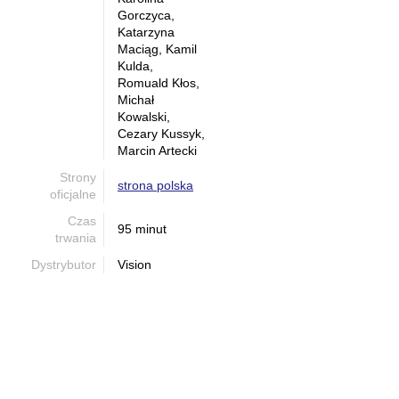
Gorczyca,
Katarzyna
Maciąg, Kamil
Kulda,
Romuald Kłos,
Michał
Kowalski,
Cezary Kussyk,
Marcin Artecki
Strony
strona polska
oficjalne
Czas
95 minut
trwania
Dystrybutor
Vision