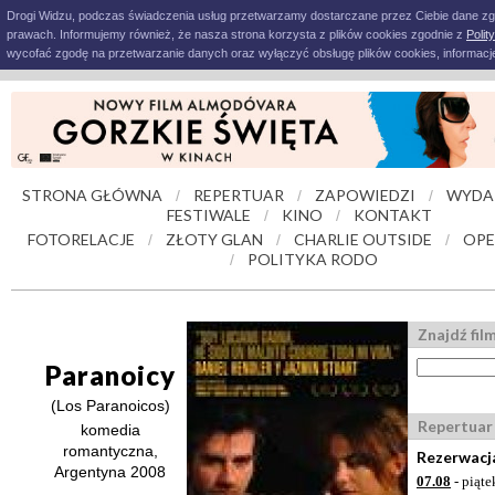
Drogi Widzu, podczas świadczenia usług przetwarzamy dostarczane przez Ciebie dane z
prawach. Informujemy również, że nasza strona korzysta z plików cookies zgodnie z
Polit
wycofać zgodę na przetwarzanie danych oraz wyłączyć obsługę plików cookies, informacje
STRONA GŁÓWNA
REPERTUAR
ZAPOWIEDZI
WYDA
/
/
/
FESTIWALE
KINO
KONTAKT
/
/
FOTORELACJE
ZŁOTY GLAN
CHARLIE OUTSIDE
OPE
/
/
/
POLITYKA RODO
/
Znajdź fil
Paranoicy
(Los Paranoicos)
Repertuar
komedia
romantyczna,
Rezerwacja
Argentyna 2008
07.08
- piąte