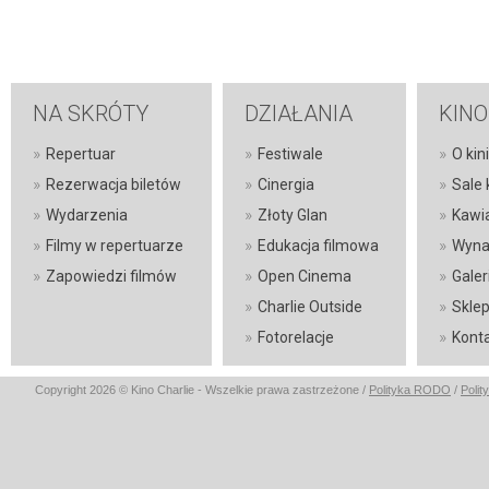
NA SKRÓTY
DZIAŁANIA
KINO
»
»
»
Repertuar
Festiwale
O kin
»
»
»
Rezerwacja biletów
Cinergia
Sale
»
»
»
Wydarzenia
Złoty Glan
Kawi
»
»
»
Filmy w repertuarze
Edukacja filmowa
Wyna
»
»
»
Zapowiedzi filmów
Open Cinema
Galer
»
»
Charlie Outside
Skle
»
»
Fotorelacje
Kont
Copyright 2026 © Kino Charlie - Wszelkie prawa zastrzeżone /
Polityka RODO
/
Polit