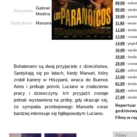
08.08
- sobo
Gabriel
09.08
- niedz
Reżyseria
Medina
10.08
- poni
Dystrybutor
Manana
11.08
- wtor
12.08
- środa
13.08
- czwa
14.08
- piąte
16.08
- niedz
19.08
- środa
20.08
- czwa
Bohaterami są dwaj przyjaciele z dzieciństwa.
22.08
- sobo
Spotykają się po latach, kiedy Manuel, który
23.08
- niedz
zrobił karierę w Hiszpanii, wraca do Buenos
02.09
- środa
Aires i próbuje pomóc Luciano w znalezieniu
26.09
- sobo
pracy i dziewczyny. Ich przyjaźń zostaje
27.09
- niedz
jednak wystawiona na próbę, gdy okazuje się,
Repertuar
że sympatia przebojowego Manuela coraz
godzinow
bardziej interesuje się fajtłapowatym Luciano.
Filmy w re
Filmy