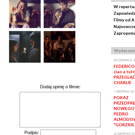
W repertu
Zapowiedz
Filmy od A
Najnowsze
Zaproponuj
Wydarzen
19 CZERWCA- 2
FEDERICO 
ciao a tutt
PRZEGLĄD
CHARLIE
Dodaj opinię o filmie:
7 SIERPNIA 18:
POKAZ
PRZEDPR
NOWEGO 
PEDRO
ALMODO
"GORZKIE
Podpis:
14 SIERPNIA GO