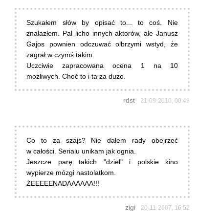
Szukałem słów by opisać to... to coś. Nie
znalazłem. Pal licho innych aktorów, ale Janusz
Gajos pownien odczuwać olbrzymi wstyd, że
zagrał w czymś takim.
Uczciwie zapracowana ocena 1 na 10
możliwych. Choć to i ta za dużo.
rdst
21-09-2010, 00:49
Co to za szajs? Nie dałem rady obejrzeć
w całości. Serialu unikam jak ognia.
Jeszcze parę takich "dzieł" i polskie kino
wypierze mózgi nastolatkom.
ŻEEEEENADAAAAAA!!!
zigi
20-11-2007, 16:52