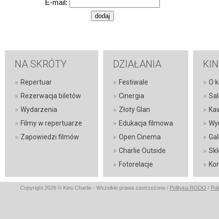
E-mail:
NA SKRÓTY
DZIAŁANIA
KI
»
»
»
Repertuar
Festiwale
O k
»
»
»
Rezerwacja biletów
Cinergia
Sal
»
»
»
Wydarzenia
Złoty Glan
Ka
»
»
»
Filmy w repertuarze
Edukacja filmowa
Wy
»
»
»
Zapowiedzi filmów
Open Cinema
Gal
»
»
Charlie Outside
Skl
»
»
Fotorelacje
Kon
Copyright 2026 © Kino Charlie - Wszelkie prawa zastrzeżone /
Polityka RODO
/
Pol