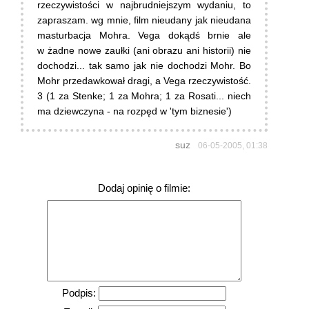
rzeczywistości w najbrudniejszym wydaniu, to
zapraszam. wg mnie, film nieudany jak nieudana
masturbacja Mohra. Vega dokądś brnie ale
w żadne nowe zaułki (ani obrazu ani historii) nie
dochodzi... tak samo jak nie dochodzi Mohr. Bo
Mohr przedawkował dragi, a Vega rzeczywistość.
3 (1 za Stenke; 1 za Mohra; 1 za Rosati... niech
ma dziewczyna - na rozpęd w 'tym biznesie')
suz
06-05-2005, 01:38
Dodaj opinię o filmie:
Podpis: