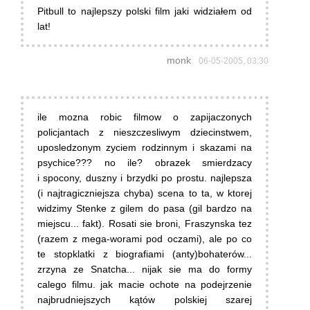
Pitbull to najlepszy polski film jaki widziałem od
lat!
monk
06-05-2005, 03:30
ile mozna robic filmow o zapijaczonych
policjantach z nieszczesliwym dziecinstwem,
uposledzonym zyciem rodzinnym i skazami na
psychice??? no ile? obrazek smierdzacy
i spocony, duszny i brzydki po prostu. najlepsza
(i najtragiczniejsza chyba) scena to ta, w ktorej
widzimy Stenke z gilem do pasa (gil bardzo na
miejscu... fakt). Rosati sie broni, Fraszynska tez
(razem z mega-worami pod oczami), ale po co
te stopklatki z biografiami (anty)bohaterów...
zrzyna ze Snatcha... nijak sie ma do formy
calego filmu. jak macie ochote na podejrzenie
najbrudniejszych kątów polskiej szarej