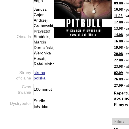
Vega
09.08
- n
Janusz
10.08
- p
Gajos,
11.08
- w
Andrzej
12.08
- ś
Grabowski,
13.08
- c
Krzysztof
14.08
- p
Obsada
Stroiński,
16.08
- n
Marcin
Dorociński,
19.08
- ś
Weronika
20.08
- c
Rosati,
22.08
- s
Rafał Mohr
23.08
- n
Strony
strona
02.09
- ś
oficjalne
polska
26.09
- s
27.09
- n
Czas
100 minut
trwania
Repert
godzin
Studio
Dystrybutor
Filmy w
Interfilm
Filmy