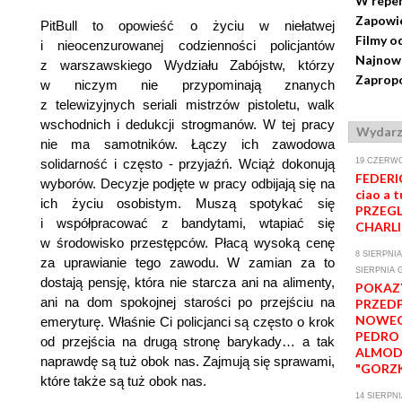
W repe
Zapowi
PitBull to opowieść o życiu w niełatwej
Filmy o
i nieocenzurowanej codzienności policjantów
Najnows
z warszawskiego Wydziału Zabójstw, którzy
Zapropo
w niczym nie przypominają znanych
z telewizyjnych seriali mistrzów pistoletu, walk
wschodnich i dedukcji strogmanów. W tej pracy
Wydarz
nie ma samotników. Łączy ich zawodowa
solidarność i często - przyjaźń. Wciąż dokonują
19 CZERWC
FEDERIC
wyborów. Decyzje podjęte w pracy odbijają się na
ciao a t
ich życiu osobistym. Muszą spotykać się
PRZEGL
i współpracować z bandytami, wtapiać się
CHARLI
w środowisko przestępców. Płacą wysoką cenę
8 SIERPNIA
za uprawianie tego zawodu. W zamian za to
SIERPNIA G
dostają pensję, która nie starcza ani na alimenty,
POKAZ
ani na dom spokojnej starości po przejściu na
PRZED
NOWEG
emeryturę. Właśnie Ci policjanci są często o krok
PEDRO
od przejścia na drugą stronę barykady… a tak
ALMOD
naprawdę są tuż obok nas. Zajmują się sprawami,
"GORZK
które także są tuż obok nas.
14 SIERPNI