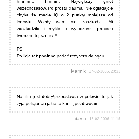
hmmm... hmmm. Największy gniot
wszechczasów. Po prostu trauma. Nie oglądajcie
chyba że macie IQ o 2 punkty mniejsze od
lodówki. Wtedy wam nie zaszkodzi. Mi
zaszkodziło i myślę o wytoczeniu procesu
twórcom tej szmiry!!!
PS
Po licja też powinna podać reżysera do sądu.
Marmik
17-02-2006, 23:31
No film jest dobry!przedstawia w polowie to jak
zyja policjanci i jakie to kur...:)pozdrawiam
dante
16-02-2006, 11:15