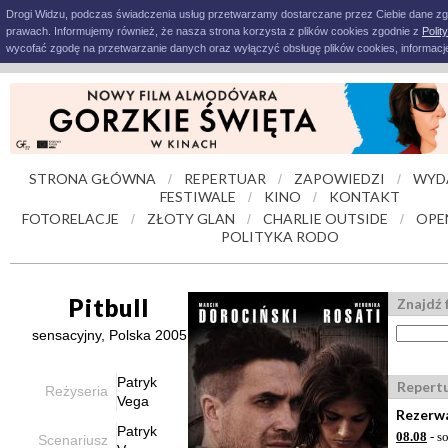
Drogi Widzu, podczas świadczenia usług przetwarzamy dostarczane przez Ciebie dane z
prawach. Informujemy również, że nasza strona korzysta z plików cookies zgodnie z
Polit
wycofać zgodę na przetwarzanie danych oraz wyłączyć obsługę plików cookies, informacje
STRONA GŁÓWNA
REPERTUAR
ZAPOWIEDZI
WYD
/
/
/
FESTIWALE
KINO
KONTAKT
/
/
FOTORELACJE
ZŁOTY GLAN
CHARLIE OUTSIDE
OPE
/
/
/
POLITYKA RODO
Pitbull
Znajdź 
sensacyjny, Polska 2005
Patryk
Repert
Reżyseria
Vega
Rezerwa
Patryk
08.08
- s
Scenariusz