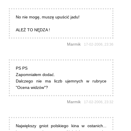
No nie mogę, muszę upuścić jadu!
ALEŻ TO NĘDZA !
Marmik
17-02-2006, 23:36
PS PS
Zapomniałem dodać.
Dalczego nie ma liczb ujemnych w rubryce
"Ocena widzów"?
Marmik
17-02-2006, 23:32
Największy gniot polskiego kina w ostanich...