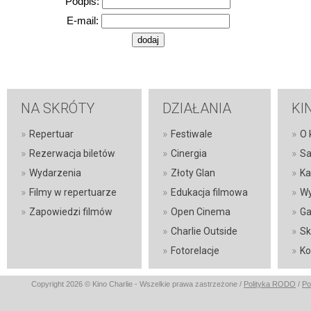
Podpis:
E-mail:
NA SKRÓTY
DZIAŁANIA
KI
»
»
»
Repertuar
Festiwale
O 
»
»
»
Rezerwacja biletów
Cinergia
Sa
»
»
»
Wydarzenia
Złoty Glan
Ka
»
»
»
Filmy w repertuarze
Edukacja filmowa
Wy
»
»
»
Zapowiedzi filmów
Open Cinema
Ga
»
»
Charlie Outside
Sk
»
»
Fotorelacje
Ko
Copyright 2026 © Kino Charlie - Wszelkie prawa zastrzeżone /
Polityka RODO
/
Po