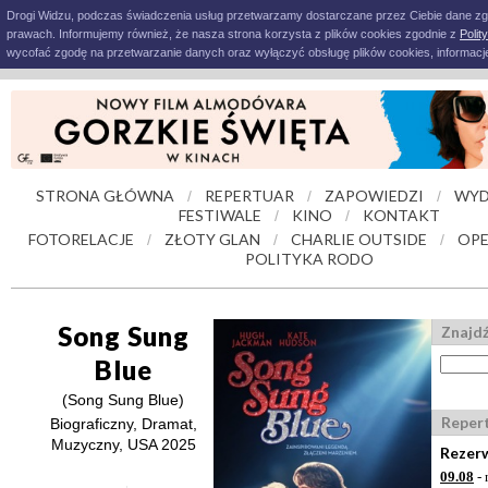
Drogi Widzu, podczas świadczenia usług przetwarzamy dostarczane przez Ciebie dane z
prawach. Informujemy również, że nasza strona korzysta z plików cookies zgodnie z
Polit
wycofać zgodę na przetwarzanie danych oraz wyłączyć obsługę plików cookies, informacje
STRONA GŁÓWNA
REPERTUAR
ZAPOWIEDZI
WYD
/
/
/
FESTIWALE
KINO
KONTAKT
/
/
FOTORELACJE
ZŁOTY GLAN
CHARLIE OUTSIDE
OPE
/
/
/
POLITYKA RODO
Song Sung
Znajdź
Blue
(Song Sung Blue)
Reper
Biograficzny, Dramat,
Muzyczny, USA 2025
Rezerw
09.08
- 