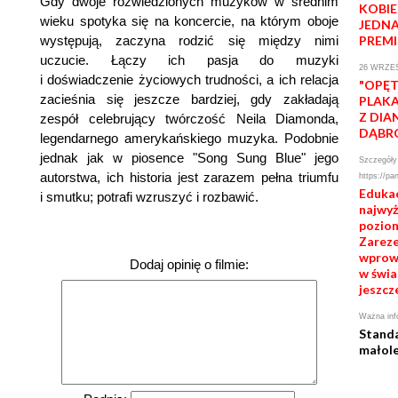
Gdy dwoje rozwiedzionych muzyków w średnim
KOBIE
wieku spotyka się na koncercie, na którym oboje
JEDNA
występują, zaczyna rodzić się między nimi
PREMI
uczucie. Łączy ich pasja do muzyki
26 WRZEŚ
i doświadczenie życiowych trudności, a ich relacja
"OPĘT
zacieśnia się jeszcze bardziej, gdy zakładają
PLAKA
Z DIA
zespół celebrujący twórczość Neila Diamonda,
DĄBR
legendarnego amerykańskiego muzyka. Podobnie
jednak jak w piosence "Song Sung Blue" jego
Szczegóły 
autorstwa, ich historia jest zarazem pełna triumfu
https://pa
Edukac
i smutku; potrafi wzruszyć i rozbawić.
najwy
poziom
Zareze
wprow
Dodaj opinię o filmie:
w świa
jeszcz
Ważna inf
Stand
małole