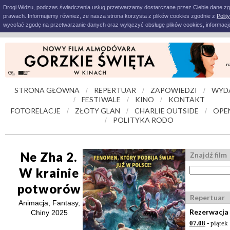
Drogi Widzu, podczas świadczenia usług przetwarzamy dostarczane przez Ciebie dane z
prawach. Informujemy również, że nasza strona korzysta z plików cookies zgodnie z
Polit
wycofać zgodę na przetwarzanie danych oraz wyłączyć obsługę plików cookies, informacje
STRONA GŁÓWNA
REPERTUAR
ZAPOWIEDZI
WYD
/
/
/
FESTIWALE
KINO
KONTAKT
/
/
/
FOTORELACJE
ZŁOTY GLAN
CHARLIE OUTSIDE
OPE
/
/
/
POLITYKA RODO
/
Ne Zha 2.
Znajdź film
W krainie
potworów
Repertuar
Animacja, Fantasy,
Rezerwacja 
Chiny 2025
07.08
- piątek