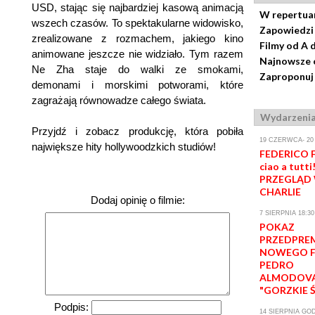
USD, stając się najbardziej kasową animacją
W repertua
wszech czasów. To spektakularne widowisko,
Zapowiedzi
zrealizowane z rozmachem, jakiego kino
Filmy od A 
animowane jeszcze nie widziało. Tym razem
Najnowsze 
Ne Zha staje do walki ze smokami,
Zaproponuj 
demonami i morskimi potworami, które
zagrażają równowadze całego świata.
Wydarzeni
Przyjdź i zobacz produkcję, która pobiła
19 CZERWCA- 20
największe hity hollywoodzkich studiów!
FEDERICO F
ciao a tutti!
PRZEGLĄD 
CHARLIE
Dodaj opinię o filmie:
7 SIERPNIA 18:30
POKAZ
PRZEDPRE
NOWEGO F
PEDRO
ALMODOV
"GORZKIE 
Podpis:
14 SIERPNIA GOD