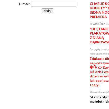
CHARLIE 
E-mail:
KOBIETY "
JEDNA NO
PREMIERA
26 WRZEŚNIA GO
"OPĘTANIE
PLAKATOWA
Z DIANĄ
DĄBROWS
Szczegóły i zapisy
https://panel.nhef.
Edukacja fi
najwyższym
🤭👇/ 👉 Za
już dziś i 
dzieci w świ
jakiego jesz
znały!
Ważna informacja!
Standardy 
małoletnic