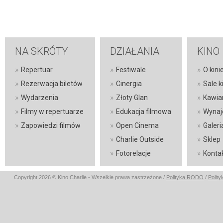
NA SKRÓTY
DZIAŁANIA
KINO
»
»
»
Repertuar
Festiwale
O kini
»
»
»
Rezerwacja biletów
Cinergia
Sale 
»
»
»
Wydarzenia
Złoty Glan
Kawia
»
»
»
Filmy w repertuarze
Edukacja filmowa
Wynaj
»
»
»
Zapowiedzi filmów
Open Cinema
Galeri
»
»
Charlie Outside
Sklep
»
»
Fotorelacje
Konta
Copyright 2026 © Kino Charlie - Wszelkie prawa zastrzeżone /
Polityka RODO
/
Polit