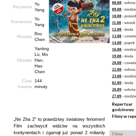
08.08
- sobota
Yu
Reżyseria
09.08
- niedzi
Yang
10.08
- ponied
Yu
Scenariusz
11.08
- wtorek
Yang
12.08
- środa
Roc
13.08
- czwart
Muzyka
Chen
14.08
- piątek
Yanting
16.08
- niedzi
Lü, Mo
19.08
- środa
Obsada
Han,
20.08
- czwart
Hao
22.08
- sobota
Chen
23.08
- niedzi
Czas
144
02.09
- środa
trwania
minuty
26.09
- sobota
27.09
- niedzi
Repertuar
godzinowy
Filmy w rep
„Ne Zha 2” to prawdziwy światowy fenomen!
Film zachwycił widzów na wszystkich
kontynentach i zgarnął już ponad 2 miliardy
Filmy