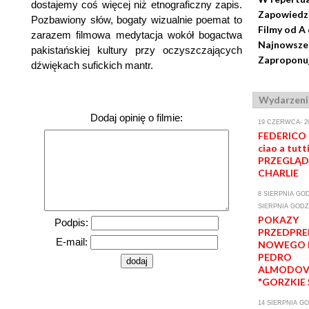
dostajemy coś więcej niż etnograficzny zapis.
Zapowiedz
Pozbawiony słów, bogaty wizualnie poemat to
Filmy od A
zarazem filmowa medytacja wokół bogactwa
Najnowsze 
pakistańskiej kultury przy oczyszczających
Zaproponuj
dźwiękach sufickich mantr.
Wydarzeni
Dodaj opinię o filmie:
19 CZERWCA- 2
FEDERICO 
ciao a tutti
PRZEGLĄD
CHARLIE
8 SIERPNIA GODZ
SIERPNIA GODZ.
POKAZY
Podpis:
PRZEDPR
E-mail:
NOWEGO 
PEDRO
ALMODOV
"GORZKIE 
14 SIERPNIA GO