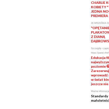
CHARLIE 
KOBIETY 
JEDNA NO
PREMIERA
26 WRZEŚNIA G
"OPĘTANI
PLAKATOW
Z DIANĄ
DĄBROWS
Szczegóły i zapis
https://panel.nhef
Edukacja f
najwyższy
poziomie 🤭
Zarezerwuj 
wprowadź d
w świat kin
jeszcze nie
Ważna informacja
Standardy
małoletnic