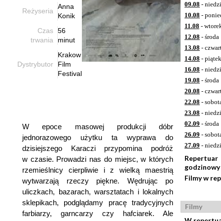
09.08
- niedz
Anna
Reżyseria
10.08
- ponie
Konik
11.08
- wtore
Czas
56
12.08
- środa
trwania
minut
13.08
- czwar
Krakow
14.08
- piąte
Dystrybutor
Film
16.08
- niedz
Festival
19.08
- środa
20.08
- czwar
22.08
- sobot
23.08
- niedz
02.09
- środa
W epoce masowej produkcji dóbr
26.09
- sobot
jednorazowego użytku ta wyprawa do
27.09
- niedz
dzisiejszego Karaczi przypomina podróż
Repertuar
w czasie. Prowadzi nas do miejsc, w których
godzinowy
rzemieślnicy cierpliwie i z wielką maestrią
Filmy w re
wytwarzają rzeczy piękne. Wędrując po
uliczkach, bazarach, warsztatach i lokalnych
sklepikach, podglądamy pracę tradycyjnych
Filmy
farbiarzy, garncarzy czy hafciarek. Ale
W repertu