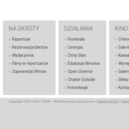
NA SKRÓTY
DZIAŁANIA
KINO
»
»
»
Repertuar
Festiwale
O kini
»
»
»
Rezerwacja biletów
Cinergia
Sale 
»
»
»
Wydarzenia
Złoty Glan
Kawia
»
»
»
Filmy w repertuarze
Edukacja filmowa
Wynaj
»
»
»
Zapowiedzi filmów
Open Cinema
Galer
»
»
Charlie Outside
Sklep
»
»
Fotorelacje
Konta
Copyright 2026 © Kino Charlie - Wszelkie prawa zastrzeżone /
Polityka RODO
/
Polit