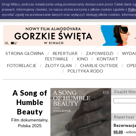
Drogi Widzu, podczas świadczenia usług przetwarzamy dostarczane przez Ciebie dane z
prawach. Informujemy również, że nasza strona korzysta z plików cookies zgodnie z
Polit
wycofać zgodę na przetwarzanie danych oraz wyłączyć obsługę plików cookies, informacje
STRONA GŁÓWNA
REPERTUAR
ZAPOWIEDZI
WYDA
/
/
/
FESTIWALE
KINO
KONTAKT
/
/
FOTORELACJE
ZŁOTY GLAN
CHARLIE OUTSIDE
OPE
/
/
/
POLITYKA RODO
/
A Song of
Znajdź film
Humble
Beauty
Repertuar
Film dokumentalny,
Rezerwacja
Polska 2025
08.08
- sobot