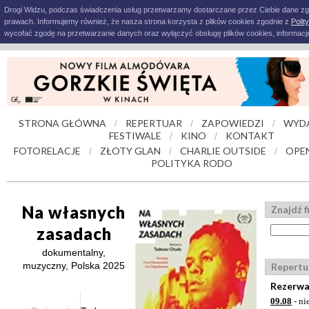
Drogi Widzu, podczas świadczenia usług przetwarzamy dostarczane przez Ciebie dane z
prawach. Informujemy również, że nasza strona korzysta z plików cookies zgodnie z
Polit
wycofać zgodę na przetwarzanie danych oraz wyłączyć obsługę plików cookies, informacje
STRONA GŁÓWNA
REPERTUAR
ZAPOWIEDZI
WYD
/
/
/
FESTIWALE
KINO
KONTAKT
/
/
FOTORELACJE
ZŁOTY GLAN
CHARLIE OUTSIDE
OPE
/
/
/
POLITYKA RODO
Na własnych
Znajdź f
zasadach
dokumentalny,
muzyczny, Polska 2025
Repertu
Rezerwa
09.08
- ni