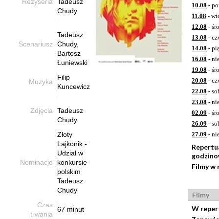
Reżyseria
Tadeusz
10.08
- po
Chudy
11.08
- wt
12.08
- śr
Tadeusz
13.08
- cz
Scenariusz
Chudy,
14.08
- pi
Bartosz
16.08
- ni
Łuniewski
19.08
- śr
Filip
20.08
- cz
Muzyka
Kuncewicz
22.08
- so
23.08
- ni
Zdjęcia
Tadeusz
02.09
- śr
Chudy
26.09
- so
Złoty
27.09
- ni
Lajkonik -
Repertu
Udział w
godzino
Nominacje
konkursie
Filmy w 
polskim
Tadeusz
Chudy
Filmy
Czas
W reper
67 minut
trwania