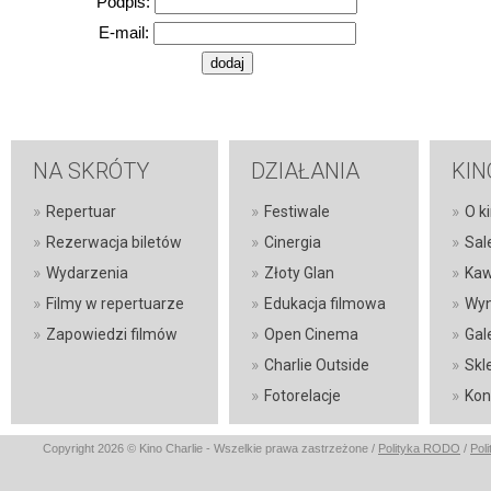
Podpis:
E-mail:
NA SKRÓTY
DZIAŁANIA
KIN
»
»
»
Repertuar
Festiwale
O ki
»
»
»
Rezerwacja biletów
Cinergia
Sal
»
»
»
Wydarzenia
Złoty Glan
Kaw
»
»
»
Filmy w repertuarze
Edukacja filmowa
Wyn
»
»
»
Zapowiedzi filmów
Open Cinema
Gal
»
»
Charlie Outside
Skl
»
»
Fotorelacje
Kon
Copyright 2026 © Kino Charlie - Wszelkie prawa zastrzeżone /
Polityka RODO
/
Pol