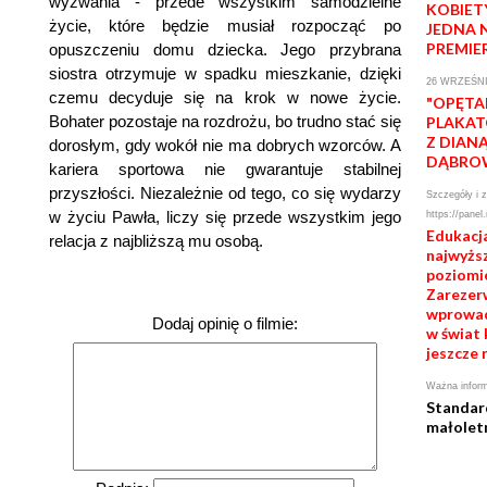
wyzwania - przede wszystkim samodzielne
KOBIET
życie, które będzie musiał rozpocząć po
JEDNA 
PREMIE
opuszczeniu domu dziecka. Jego przybrana
siostra otrzymuje w spadku mieszkanie, dzięki
26 WRZEŚNI
czemu decyduje się na krok w nowe życie.
"OPĘTA
Bohater pozostaje na rozdrożu, bo trudno stać się
PLAKAT
Z DIAN
dorosłym, gdy wokół nie ma dobrych wzorców. A
DĄBRO
kariera sportowa nie gwarantuje stabilnej
przyszłości. Niezależnie od tego, co się wydarzy
Szczegóły i z
w życiu Pawła, liczy się przede wszystkim jego
https://panel
Edukacj
relacja z najbliższą mu osobą.
najwyżs
poziomie
Zarezerw
wprowad
Dodaj opinię o filmie:
w świat 
jeszcze 
Ważna inform
Standar
małolet