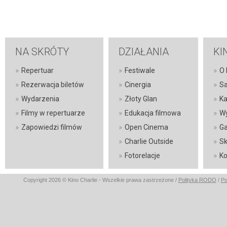
NA SKRÓTY
DZIAŁANIA
KI
»
»
»
Repertuar
Festiwale
O 
»
»
»
Rezerwacja biletów
Cinergia
Sa
»
»
»
Wydarzenia
Złoty Glan
Ka
»
»
»
Filmy w repertuarze
Edukacja filmowa
Wy
»
»
»
Zapowiedzi filmów
Open Cinema
Ga
»
»
Charlie Outside
Sk
»
»
Fotorelacje
Ko
Copyright 2026 © Kino Charlie - Wszelkie prawa zastrzeżone /
Polityka RODO
/
Po