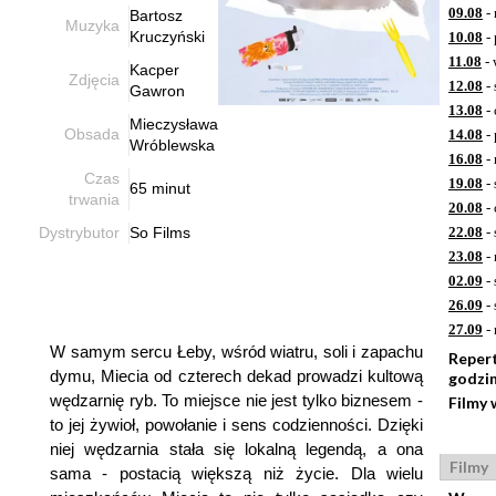
09.08
- 
Bartosz
Muzyka
Kruczyński
10.08
- 
11.08
- 
Kacper
Zdjęcia
12.08
- 
Gawron
13.08
- 
Mieczysława
Obsada
14.08
- 
Wróblewska
16.08
- 
Czas
19.08
- 
65 minut
trwania
20.08
- 
Dystrybutor
So Films
22.08
- 
23.08
- 
02.09
- 
26.09
- 
27.09
- 
W samym sercu Łeby, wśród wiatru, soli i zapachu
Reper
dymu, Miecia od czterech dekad prowadzi kultową
godzi
wędzarnię ryb. To miejsce nie jest tylko biznesem -
Filmy 
to jej żywioł, powołanie i sens codzienności. Dzięki
niej wędzarnia stała się lokalną legendą, a ona
Filmy
sama - postacią większą niż życie. Dla wielu