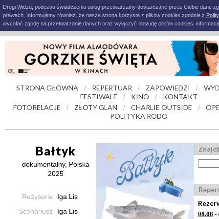
Drogi Widzu, podczas świadczenia usług przetwarzamy dostarczane przez Ciebie dane z
prawach. Informujemy również, że nasza strona korzysta z plików cookies zgodnie z
Polit
wycofać zgodę na przetwarzanie danych oraz wyłączyć obsługę plików cookies, informacje
STRONA GŁÓWNA
REPERTUAR
ZAPOWIEDZI
WYD
/
/
/
FESTIWALE
KINO
KONTAKT
/
/
FOTORELACJE
ZŁOTY GLAN
CHARLIE OUTSIDE
OPE
/
/
/
POLITYKA RODO
Bałtyk
Znajdź
dokumentalny, Polska
2025
Reper
Reżyseria
Iga Lis
Rezerw
Scenariusz
Iga Lis
08.08
- 