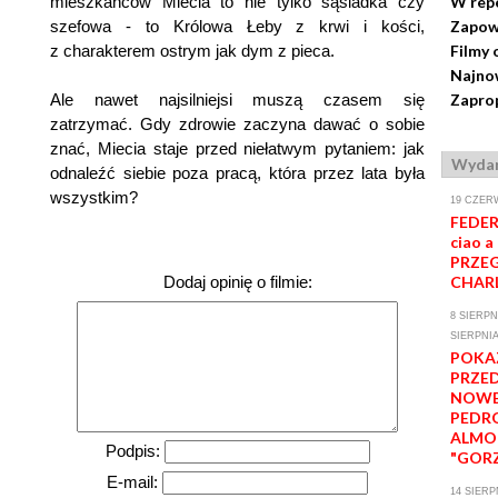
mieszkańców Miecia to nie tylko sąsiadka czy
W rep
szefowa - to Królowa Łeby z krwi i kości,
Zapow
z charakterem ostrym jak dym z pieca.
Filmy 
Najno
Ale nawet najsilniejsi muszą czasem się
Zaprop
zatrzymać. Gdy zdrowie zaczyna dawać o sobie
znać, Miecia staje przed niełatwym pytaniem: jak
Wydar
odnaleźć siebie poza pracą, która przez lata była
wszystkim?
19 CZER
FEDER
ciao a 
PRZEG
Dodaj opinię o filmie:
CHARL
8 SIERPNI
SIERPNIA
POKA
PRZE
NOWE
PEDR
ALMO
Podpis:
"GORZ
E-mail:
14 SIERP