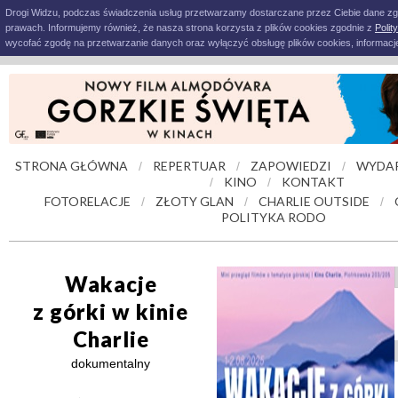
Drogi Widzu, podczas świadczenia usług przetwarzamy dostarczane przez Ciebie dane z
prawach. Informujemy również, że nasza strona korzysta z plików cookies zgodnie z
Polit
wycofać zgodę na przetwarzanie danych oraz wyłączyć obsługę plików cookies, informacje
STRONA GŁÓWNA
REPERTUAR
ZAPOWIEDZI
WYDAR
/
/
/
KINO
KONTAKT
/
/
FOTORELACJE
ZŁOTY GLAN
CHARLIE OUTSIDE
/
/
/
POLITYKA RODO
Wakacje
z górki w kinie
Charlie
dokumentalny