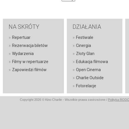
NA SKRÓTY
DZIAŁANIA
»
»
Repertuar
Festiwale
»
»
Rezerwacja biletów
Cinergia
»
»
Wydarzenia
Złoty Glan
»
»
Filmy w repertuarze
Edukacja filmowa
»
»
Zapowiedzi filmów
Open Cinema
»
Charlie Outside
»
Fotorelacje
Copyright 2026 © Kino Charlie - Wszelkie prawa zastrzeżone /
Polityka ROD