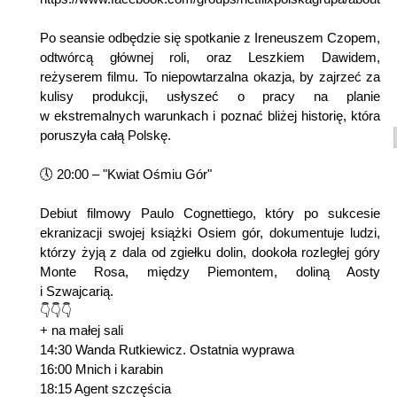
Po seansie odbędzie się spotkanie z Ireneuszem Czopem,
odtwórcą głównej roli, oraz Leszkiem Dawidem,
reżyserem filmu. To niepowtarzalna okazja, by zajrzeć za
kulisy produkcji, usłyszeć o pracy na planie
w ekstremalnych warunkach i poznać bliżej historię, która
poruszyła całą Polskę.
🕔 20:00 – "Kwiat Ośmiu Gór"
Debiut filmowy Paulo Cognettiego, który po sukcesie
ekranizacji swojej książki Osiem gór, dokumentuje ludzi,
którzy żyją z dala od zgiełku dolin, dookoła rozległej góry
Monte Rosa, między Piemontem, doliną Aosty
i Szwajcarią.
👇👇👇
+ na małej sali
14:30 Wanda Rutkiewicz. Ostatnia wyprawa
16:00 Mnich i karabin
18:15 Agent szczęścia