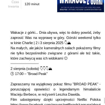
Czas
120 minut
trwania
Wakacje z górki... Dnia ubywa, więc to dobry powód, żeby
zaprosić Was na wyprawę w góry. Górski weekend tylko
w kinie Charlie | 2 i 3 sierpnia 2025 👇🏔
Na małych, ale jakże kameralnych salach pokażemy filmy
nie tylko bezpośrednio związane z górami ale też takie,
które zachwycą was ich widokami 🙂
------------------------
2 sierpnia (sobota) 👇👇👇🏔
🕔 17:00 – "Broad Peak"
Zapraszamy na wyjątkowy pokaz filmu "BROAD PEAK" -
poruszającej opowieści o legendarnym himalaiście
Macieju Berbece, w reżyserii Leszka Dawida.
Film udostępniony dzięki uprzejmości Netflix Polska
https://www.facebook.com/groups/netflixpolskagrupa/about