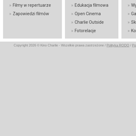
»
»
»
Filmy w repertuarze
Edukacja filmowa
Wy
»
»
»
Zapowiedzi filmów
Open Cinema
Ga
»
»
Charlie Outside
Sk
»
»
Fotorelacje
Ko
Copyright 2026 © Kino Charlie - Wszelkie prawa zastrzeżone /
Polityka RODO
/
Po