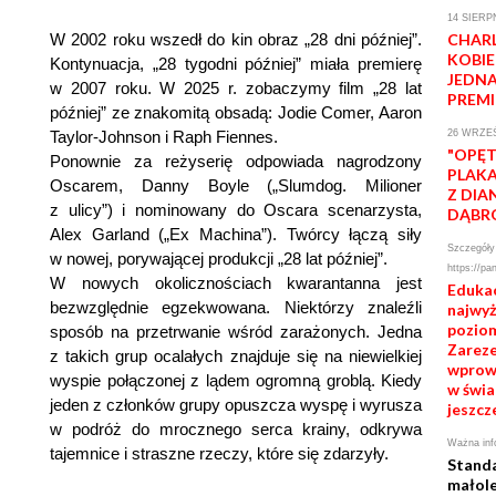
14 SIERP
W 2002 roku wszedł do kin obraz „28 dni później”.
CHAR
KOBIE
Kontynuacja, „28 tygodni później” miała premierę
JEDNA
w 2007 roku. W 2025 r. zobaczymy film „28 lat
PREMI
później” ze znakomitą obsadą: Jodie Comer, Aaron
Taylor-Johnson i Raph Fiennes.
26 WRZEŚ
"OPĘT
Ponownie za reżyserię odpowiada nagrodzony
PLAKA
Oscarem, Danny Boyle („Slumdog. Milioner
Z DIA
z ulicy”) i nominowany do Oscara scenarzysta,
DĄBR
Alex Garland („Ex Machina”). Twórcy łączą siły
Szczegóły 
w nowej, porywającej produkcji „28 lat później”.
https://pa
W nowych okolicznościach kwarantanna jest
Edukac
bezwzględnie egzekwowana. Niektórzy znaleźli
najwy
poziom
sposób na przetrwanie wśród zarażonych. Jedna
Zareze
z takich grup ocalałych znajduje się na niewielkiej
wprow
wyspie połączonej z lądem ogromną groblą. Kiedy
w świa
jeden z członków grupy opuszcza wyspę i wyrusza
jeszcz
w podróż do mrocznego serca krainy, odkrywa
Ważna inf
tajemnice i straszne rzeczy, które się zdarzyły.
Stand
małole