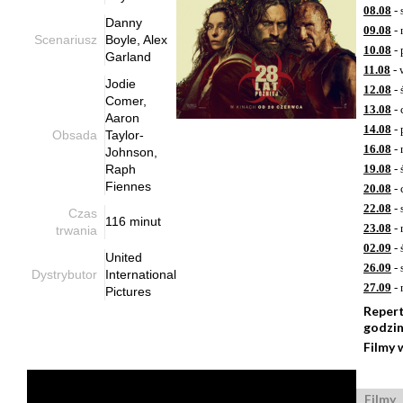
08.08
- 
Danny
09.08
- 
Scenariusz
Boyle, Alex
10.08
- 
Garland
11.08
- 
Jodie
12.08
- 
Comer,
13.08
- 
Aaron
14.08
- 
Obsada
Taylor-
16.08
- 
Johnson,
Raph
19.08
- 
Fiennes
20.08
- 
22.08
- 
Czas
116 minut
23.08
- 
trwania
02.09
- 
United
26.09
- 
Dystrybutor
International
27.09
- 
Pictures
Reper
godzi
Filmy 
Filmy