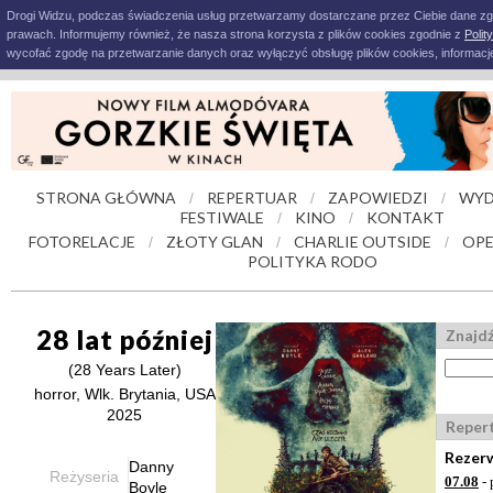
Drogi Widzu, podczas świadczenia usług przetwarzamy dostarczane przez Ciebie dane z
prawach. Informujemy również, że nasza strona korzysta z plików cookies zgodnie z
Polit
wycofać zgodę na przetwarzanie danych oraz wyłączyć obsługę plików cookies, informacje
STRONA GŁÓWNA
REPERTUAR
ZAPOWIEDZI
WYD
/
/
/
FESTIWALE
KINO
KONTAKT
/
/
FOTORELACJE
ZŁOTY GLAN
CHARLIE OUTSIDE
OPE
/
/
/
POLITYKA RODO
28 lat później
Znajdź
(28 Years Later)
horror, Wlk. Brytania, USA
2025
Reper
Rezerw
Danny
Reżyseria
07.08
- 
Boyle