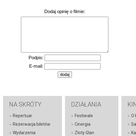
Dodaj opinię o filmie:
Podpis:
E-mail:
NA SKRÓTY
DZIAŁANIA
KI
»
»
»
Repertuar
Festiwale
O 
»
»
»
Rezerwacja biletów
Cinergia
Sa
»
»
»
Wydarzenia
Złoty Glan
Ka