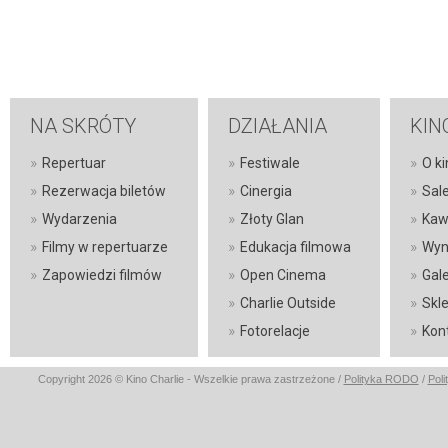
NA SKRÓTY
DZIAŁANIA
KIN
»
»
»
Repertuar
Festiwale
O ki
»
»
»
Rezerwacja biletów
Cinergia
Sal
»
»
»
Wydarzenia
Złoty Glan
Kaw
»
»
»
Filmy w repertuarze
Edukacja filmowa
Wyn
»
»
»
Zapowiedzi filmów
Open Cinema
Gale
»
»
Charlie Outside
Skl
»
»
Fotorelacje
Kon
Copyright 2026 © Kino Charlie - Wszelkie prawa zastrzeżone /
Polityka RODO
/
Poli