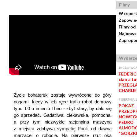
Filmy
W reper
Zapowie
Filmy od
Najnowsz
Zapropon
Wydarze
19 CZERWCA-
FEDERICO
ciao a tut
PRZEGLĄ
CHARLIE
Życie bohaterek zostaje wywrócone do góry
7 SIERPNIA 1
nogami, kiedy w ich ręce trafia robot domowy
POKAZ
typu T.0 o imieniu Théo - zbyt stary, by dało się
PRZEDP
go sprzedać. Gadatliwa, ciekawska, pomocna,
NOWEGO
a przy tym niezwykle racjonalna maszyna
PEDRO
ALMOD
z miejsca zdobywa sympatię Pauli, od dawna
"GORZKI
marzącej o robocie. Na pierwszy rzut oka