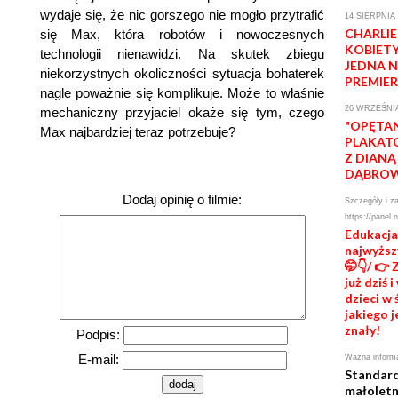
wydaje się, że nic gorszego nie mogło przytrafić
14 SIERPNIA
CHARLI
się Max, która robotów i nowoczesnych
KOBIETY
technologii nienawidzi. Na skutek zbiegu
JEDNA 
niekorzystnych okoliczności sytuacja bohaterek
PREMIE
nagle poważnie się komplikuje. Może to właśnie
26 WRZEŚNIA
mechaniczny przyjaciel okaże się tym, czego
"OPĘTAN
Max najbardziej teraz potrzebuje?
PLAKAT
Z DIANĄ
DĄBRO
Dodaj opinię o filmie:
Szczegóły i za
https://panel.
Edukacja
najwyższ
🤭👇/ 👉
już dziś
dzieci w 
jakiego j
znały!
Podpis:
E-mail:
Ważna informa
Standard
małoletn