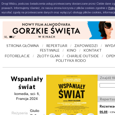
Drogi Widzu, podczas świadczenia usług przetwarzamy dostarczane przez Ciebie dane z
prawach. Informujemy również, że nasza strona korzysta z plików cookies zgodnie z
Polit
wycofać zgodę na przetwarzanie danych oraz wyłączyć obsługę plików cookies, informacje
STRONA GŁÓWNA
REPERTUAR
ZAPOWIEDZI
WYDA
/
/
/
FESTIWALE
KINO
KONTAKT
/
/
FOTORELACJE
ZŁOTY GLAN
CHARLIE OUTSIDE
OPEN
/
/
/
POLITYKA RODO
Wspaniały
Znajdź fi
świat
komedia, sci- fi,
Francja 2024
Repertu
Rezerwac
Giulio
06.08
- czw
Reżyseria