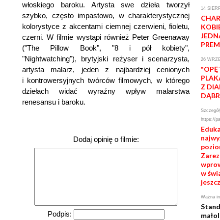
włoskiego baroku. Artysta swe dzieła tworzył
14 SIER
szybko, często impastowo, w charakterystycznej
CHAR
kolorystyce z akcentami ciemnej czerwieni, fioletu,
KOBI
JEDN
czerni. W filmie wystąpi również Peter Greenaway
PREM
("The Pillow Book", "8 i pół kobiety",
"Nightwatching"), brytyjski reżyser i scenarzysta,
26 WRZE
"OPĘ
artysta malarz, jeden z najbardziej cenionych
PLAK
i kontrowersyjnych twórców filmowych, w którego
Z DI
dziełach widać wyraźny wpływ malarstwa
DĄB
renesansu i baroku.
Szczegóły
https://p
Eduka
najwy
Dodaj opinię o filmie:
pozio
Zareze
wprow
w świa
jeszcz
Ważna in
Stand
Podpis:
małol