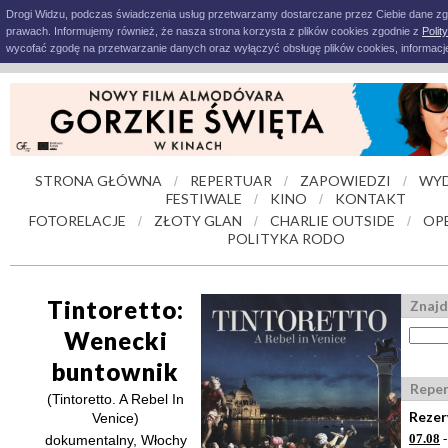
Drogi Widzu, podczas świadczenia usług przetwarzamy dostarczane przez Ciebie dane z
prawach. Informujemy również, że nasza strona korzysta z plików cookies zgodnie z
Polit
wycofać zgodę na przetwarzanie danych oraz wyłączyć obsługę plików cookies, informacje
STRONA GŁÓWNA
REPERTUAR
ZAPOWIEDZI
WYD
/
/
/
FESTIWALE
KINO
KONTAKT
/
/
FOTORELACJE
ZŁOTY GLAN
CHARLIE OUTSIDE
OP
/
/
/
POLITYKA RODO
Tintoretto:
Znajd
Wenecki
buntownik
Reper
(Tintoretto. A Rebel In
Rezer
Venice)
07.08
-
dokumentalny, Włochy