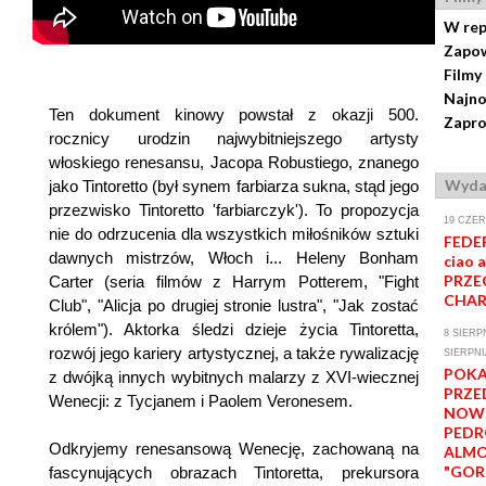
W rep
Zapow
Filmy
Najno
Ten dokument kinowy powstał z okazji 500.
Zapro
rocznicy urodzin najwybitniejszego artysty
włoskiego renesansu, Jacopa Robustiego, znanego
Wyda
jako Tintoretto (był synem farbiarza sukna, stąd jego
przezwisko Tintoretto 'farbiarczyk'). To propozycja
19 CZER
nie do odrzucenia dla wszystkich miłośników sztuki
FEDER
dawnych mistrzów, Włoch i... Heleny Bonham
ciao a
PRZE
Carter (seria filmów z Harrym Potterem, "Fight
CHAR
Club", "Alicja po drugiej stronie lustra", "Jak zostać
królem"). Aktorka śledzi dzieje życia Tintoretta,
8 SIERPN
rozwój jego kariery artystycznej, a także rywalizację
SIERPNI
POK
z dwójką innych wybitnych malarzy z XVI-wiecznej
PRZE
Wenecji: z Tycjanem i Paolem Veronesem.
NOWE
PED
Odkryjemy renesansową Wenecję, zachowaną na
ALM
"GOR
fascynujących obrazach Tintoretta, prekursora