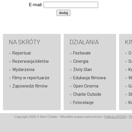
E-mail:
NA SKRÓTY
DZIAŁANIA
KI
»
»
»
Repertuar
Festiwale
O 
»
»
»
Rezerwacja biletów
Cinergia
S
»
»
»
Wydarzenia
Złoty Glan
K
»
»
»
Filmy w repertuarze
Edukacja filmowa
W
»
»
»
Zapowiedzi filmów
Open Cinema
G
»
»
Charlie Outside
S
»
»
Fotorelacje
K
Copyright 2026 © Kino Charlie - Wszelkie prawa zastrzeżone /
Polityka RODO
/
Po