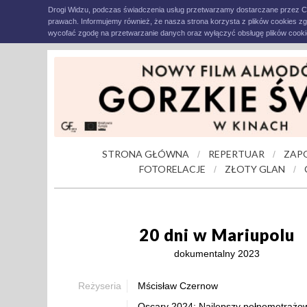
Drogi Widzu, podczas świadczenia usług przetwarzamy dostarczane przez C
prawach. Informujemy również, że nasza strona korzysta z plików cookies z
wycofać zgodę na przetwarzanie danych oraz wyłączyć obsługę plików cookie
STRONA GŁÓWNA
REPERTUAR
ZAP
/
/
FOTORELACJE
ZŁOTY GLAN
/
/
20 dni w Mariupolu
dokumentalny 2023
Reżyseria
Mścisław Czernow
Oscary 2024: Najlepszy pełnometrażow