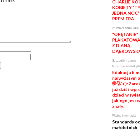
 filmie:
CHARLIE KO
KOBIETY "T
JEDNA NOC"
PREMIERA
26 WRZEŚNIA GODZ
"OPĘTANIE"
PLAKATOWA 
Z DIANĄ
DĄBROWSK
Szczegóły i zapisy:
https://panel.nhef.pl/
Edukacja fil
najwyższym 
🤭👇/ 👉 Zare
już dziś i wp
dzieci w świat
jakiego jeszc
znały!
Ważna informacja!
Standardy o
małoletnich