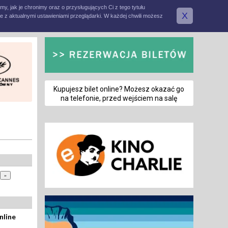
amy, jak je chronimy oraz o przysługujących Ci z tego tytułu
X
e z aktualnymi ustawieniami przeglądarki. W każdej chwili możesz
Kupujesz bilet online? Możesz okazać go
na telefonie, przed wejściem na salę
nline