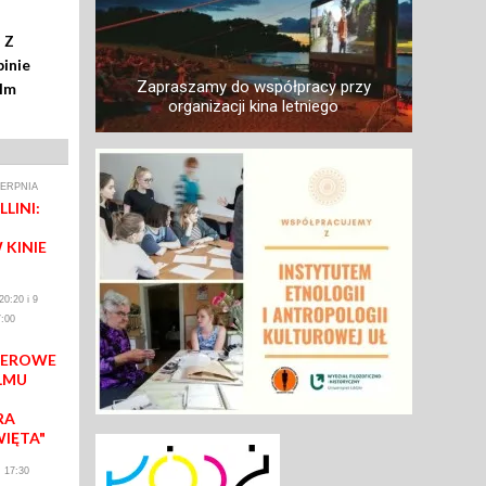
 Z
inie
Zapraszamy do współpracy przy
ilm
organizacji kina letniego
IERPNIA
LINI:
 KINIE
0:20 i 9
:00
IEROWE
LMU
RA
WIĘTA"
 17:30