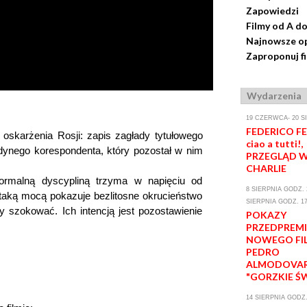
Zapowiedzi
Filmy od A do
Najnowsze op
Zaproponuj f
Wydarzenia
19 CZERWCA- 20 S
FEDERICO FEL
 oskarżenia Rosji: zapis zagłady tytułowego
ciao a tutti!,
dynego korespondenta, który pozostał w nim
PRZEGLĄD W
CHARLIE
formalną dyscypliną trzyma w napięciu od
8 SIERPNIA GODZ. 2
 taką mocą pokazuje bezlitosne okrucieństwo
SIERPNIA GODZ. 17
y szokować. Ich intencją jest pozostawienie
POKAZY
PRZEDPREM
NOWEGO FI
PEDRO
ALMODOVA
"GORZKIE Ś
14 SIERPNIA GODZ.