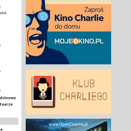
a
ałek
a
a
a
odzinowy
rtuarze
www.OpenCinema.pl
ze