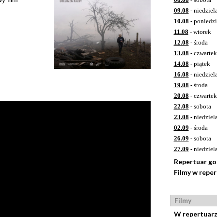
09.08
- niedziel
10.08
- poniedzi
11.08
- wtorek
12.08
- środa
13.08
- czwartek
14.08
- piątek
16.08
- niedziel
19.08
- środa
20.08
- czwartek
22.08
- sobota
23.08
- niedziel
02.09
- środa
26.09
- sobota
27.09
- niedziel
Repertuar g
Filmy w repe
Filmy
W repertuar