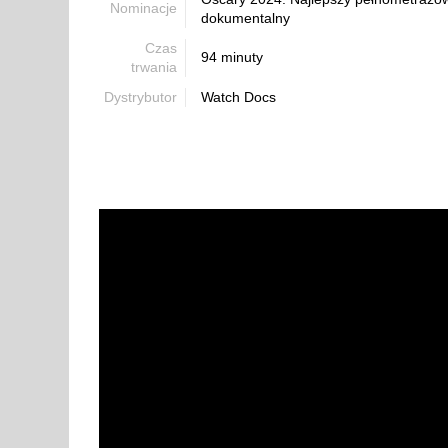
Nominacje
dokumentalny
Czas
94 minuty
trwania
Dystrybutor
Watch Docs