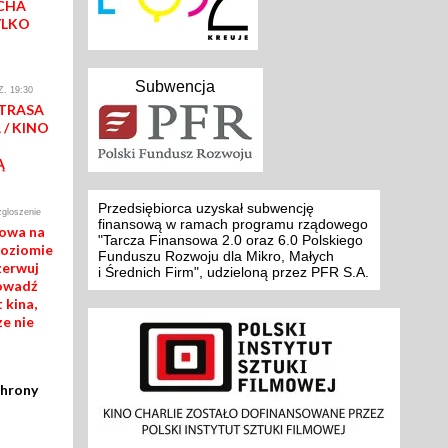
CHA
YLKO
Subwencja
. 19:30
 TRASA
/ KINO
Ą
Przedsiębiorca uzyskał subwencję
zgloszenie
finansową w ramach programu rządowego
mowa na
"Tarcza Finansowa 2.0 oraz 6.0 Polskiego
poziomie
Funduszu Rozwoju dla Mikro, Małych
zerwuj
i Średnich Firm", udzieloną przez PFR S.A.
rowadź
 kina,
ze nie
chrony