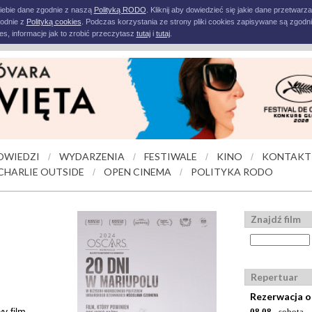
iebie dane zgodnie z naszą
Polityką RODO
. Kliknij aby dowiedzieć się jakie dane przetwarz
godnie z
Polityką cookies
. Podczas korzystania ze strony pliki cookies zapisywane są zgodni
s, informacje jak to zrobić przeczytasz
tutaj
i
tutaj
.
OWIEDZI
WYDARZENIA
FESTIWALE
KINO
KONTAKT
/
/
/
/
CHARLIE OUTSIDE
OPEN CINEMA
POLITYKA RODO
/
/
Znajdź film
Repertuar
Rezerwacja o
y film
08.08
- sobota