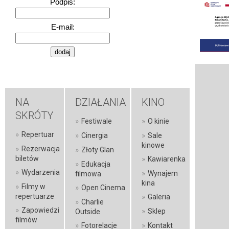
Podpis:
E-mail:
NA
DZIAŁANIA
KINO
SKRÓTY
»
»
Festiwale
O kinie
»
Repertuar
»
»
Cinergia
Sale
kinowe
»
Rezerwacja
»
Złoty Glan
»
biletów
Kawiarenka
»
Edukacja
»
Wydarzenia
»
Wynajem
filmowa
kina
»
Filmy w
»
Open Cinema
»
repertuarze
Galeria
»
Charlie
»
Zapowiedzi
»
Sklep
Outside
filmów
»
»
Fotorelacje
Kontakt