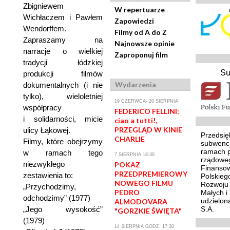
Zbigniewem
W repertuarze
Wichłaczem i Pawłem
Zapowiedzi
Wendorffem.
Filmy od A do Z
Zapraszamy na
Najnowsze opinie
narracje o wielkiej
Zaproponuj film
tradycji łódzkiej
Su
produkcji filmów
Wydarzenia
dokumentalnych (i nie
tylko), wieloletniej
19 CZERWCA- 20 SIERPNIA
współpracy
FEDERICO FELLINI:
i solidarności, micie
ciao a tutti!,
PRZEGLĄD W KINIE
ulicy Łąkowej.
Przedsię
CHARLIE
Filmy, które obejrzymy
subwencj
ramach 
w ramach tego
7 SIERPNIA 18:30
rządoweg
niezwykłego
POKAZ
Finansow
PRZEDPREMIEROWY
zestawienia to:
Polskieg
NOWEGO FILMU
Rozwoju 
„Przychodzimy,
PEDRO
Małych i
odchodzimy” (1977)
udzielon
ALMODOVARA
„Jego wysokość”
S.A.
"GORZKIE ŚWIĘTA"
(1979)
14 SIERPNIA GODZ. 17:30