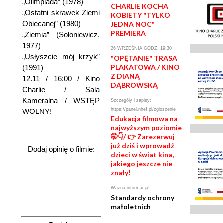
„Olimpiada” (1978)
CHARLIE KOCHA
„Ostatni skrawek Ziemi
KOBIETY "TYLKO
Obiecanej” (1980)
JEDNA NOC"
PREMIERA
„Ziemia” (Sołoniewicz,
1977)
26 WRZEŚNIA GODZ. 19:30
„Usłyszcie mój krzyk”
"OPĘTANIE" TRASA
PLAKATOWA / KINO
(1991)
Z DIANĄ
12.11 / 16:00 / Kino
DĄBROWSKĄ
Charlie / Sala
Kameralna / WSTĘP
Szczegóły i zapisy:
https://panel.nhef.pl/zgloszenie
WOLNY!
Edukacja filmowa na
najwyższym poziomie
🤭👇/ 👉 Zarezerwuj
już dziś i wprowadź
Dodaj opinię o filmie:
dzieci w świat kina,
jakiego jeszcze nie
znały!
Ważna informacja!
Standardy ochrony
małoletnich