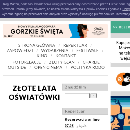
Drogi Widzu, podczas świadczenia usług przetwarzamy dostarczane przez Ciebie dane z
prawach. Informujemy również, że nasza strona korzysta z plików cookies zgodnie z
Polit
wycofać zgodę na przetwarzanie danych oraz wyłączyć obsługę plików cookies, informacje
Kupujes
STRONA GŁÓWNA
REPERTUAR
/
/
Możes
ZAPOWIEDZI
WYDARZENIA
FESTIWALE
/
/
/
na tel
KINO
KONTAKT
/
wejś
FOTORELACJE
ZŁOTY GLAN
CHARLIE
/
/
OUTSIDE
OPEN CINEMA
POLITYKA RODO
/
/
ZŁOTE LATA
Znajdź film
OŚWIATÓWKI
Repertuar
Rezerwacja online
07.08
- piątek