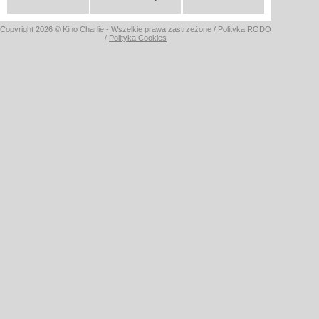
Copyright 2026 © Kino Charlie - Wszelkie prawa zastrzeżone /
Polityka RODO
/
Polityka Cookies