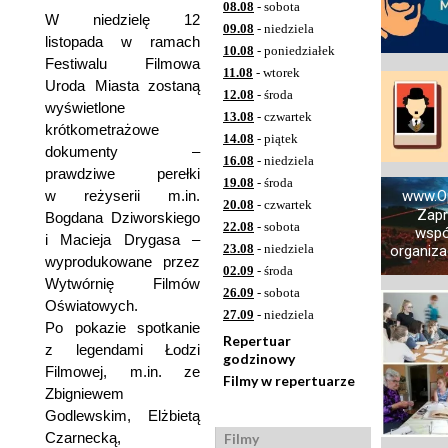
08.08
- sobota
W niedzielę 12
09.08
- niedziela
listopada w ramach
10.08
- poniedziałek
Festiwalu Filmowa
11.08
- wtorek
Uroda Miasta zostaną
12.08
- środa
wyświetlone
13.08
- czwartek
krótkometrażowe
14.08
- piątek
dokumenty –
16.08
- niedziela
prawdziwe perełki
19.08
- środa
w reżyserii m.in.
www.O
20.08
- czwartek
Zap
Bogdana Dziworskiego
22.08
- sobota
wspó
i Macieja Drygasa –
23.08
- niedziela
organizac
wyprodukowane przez
02.09
- środa
Wytwórnię Filmów
26.09
- sobota
Oświatowych.
27.09
- niedziela
Po pokazie spotkanie
Repertuar
z legendami Łodzi
godzinowy
Filmowej, m.in. ze
Filmy w repertuarze
Zbigniewem
Godlewskim, Elżbietą
Czarnecką,
Filmy