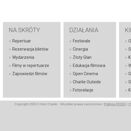
NA SKRÓTY
DZIAŁANIA
K
»
»
»
Repertuar
Festiwale
O
»
»
»
Rezerwacja biletów
Cinergia
S
»
»
»
Wydarzenia
Złoty Glan
K
»
»
»
Filmy w repertuarze
Edukacja filmowa
W
»
»
»
Zapowiedzi filmów
Open Cinema
G
»
»
Charlie Outside
S
»
»
Fotorelacje
K
Copyright 2026 © Kino Charlie - Wszelkie prawa zastrzeżone /
Polityka RODO
/
P