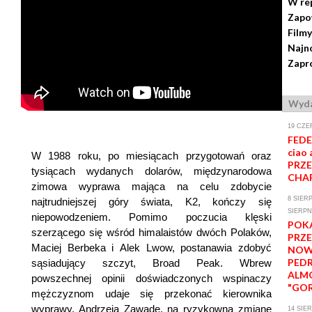
W re
Zapo
Filmy
Najn
Zapro
Wyda
19 CZE
FEDE
ciao 
W 1988 roku, po miesiącach przygotowań oraz
PRZE
tysiącach wydanych dolarów, międzynarodowa
CHAR
zimowa wyprawa mająca na celu zdobycie
8 SIERP
najtrudniejszej góry świata, K2, kończy się
SIERPN
niepowodzeniem. Pomimo poczucia klęski
POK
szerzącego się wśród himalaistów dwóch Polaków,
PRZ
Maciej Berbeka i Alek Lwow, postanawia zdobyć
NOW
PED
sąsiadujący szczyt, Broad Peak. Wbrew
ALM
powszechnej opinii doświadczonych wspinaczy
"GOR
mężczyznom udaje się przekonać kierownika
wyprawy, Andrzeja Zawadę, na ryzykowną zmianę
14 SIE