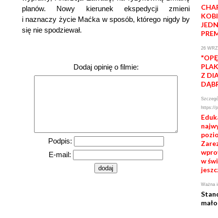
CHA
planów. Nowy kierunek ekspedycji zmieni
KOBI
i naznaczy życie Maćka w sposób, którego nigdy by
JED
się nie spodziewał.
PREM
26 WRZ
"OPĘ
PLAK
Dodaj opinię o filmie:
Z DI
DĄB
Szczegół
https://
Eduk
najw
pozio
Podpis:
Zarez
wpro
E-mail:
w świ
jeszc
Ważna i
Stan
mało