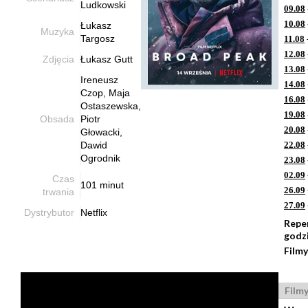
Ludkowski
09.08
10.08
Łukasz
Muzyka
Targosz
11.08
12.08
Zdjęcia
Łukasz Gutt
13.08
Ireneusz
14.08
Czop, Maja
16.08
Ostaszewska,
19.08
Obsada
Piotr
20.08
Głowacki,
Dawid
22.08
Ogrodnik
23.08
02.09
Czas
101 minut
26.09
trwania
27.09
Dystrybutor
Netflix
Repe
godz
Filmy
Film