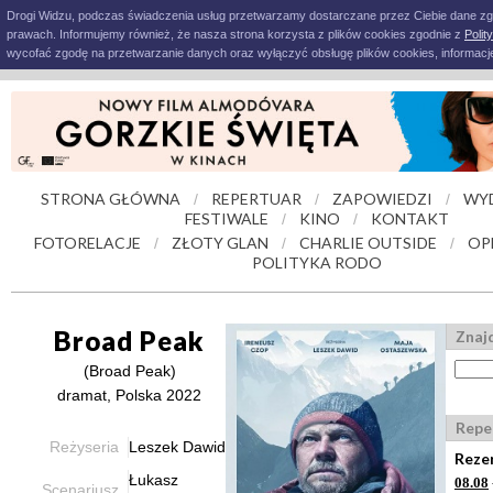
Drogi Widzu, podczas świadczenia usług przetwarzamy dostarczane przez Ciebie dane z
prawach. Informujemy również, że nasza strona korzysta z plików cookies zgodnie z
Polit
wycofać zgodę na przetwarzanie danych oraz wyłączyć obsługę plików cookies, informacje
STRONA GŁÓWNA
REPERTUAR
ZAPOWIEDZI
WY
/
/
/
FESTIWALE
KINO
KONTAKT
/
/
FOTORELACJE
ZŁOTY GLAN
CHARLIE OUTSIDE
OP
/
/
/
POLITYKA RODO
Broad Peak
Znajd
(Broad Peak)
dramat, Polska 2022
Repe
Reżyseria
Leszek Dawid
Reze
Łukasz
08.08
Scenariusz