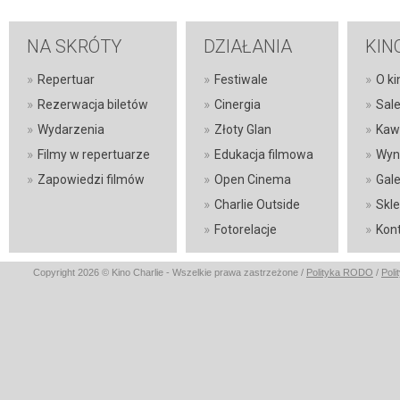
NA SKRÓTY
DZIAŁANIA
KIN
»
»
»
Repertuar
Festiwale
O ki
»
»
»
Rezerwacja biletów
Cinergia
Sal
»
»
»
Wydarzenia
Złoty Glan
Kaw
»
»
»
Filmy w repertuarze
Edukacja filmowa
Wyn
»
»
»
Zapowiedzi filmów
Open Cinema
Gale
»
»
Charlie Outside
Skl
»
»
Fotorelacje
Kon
Copyright 2026 © Kino Charlie - Wszelkie prawa zastrzeżone /
Polityka RODO
/
Poli