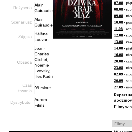
07.08
- pią
Alain
Reżyseria
08.08
- sob
Guiraudie
09.08
- nie
Alain
Scenariusz
10.08
- pon
Guiraudie
11.08
- wto
Hélène
12.08
- śro
Zdjęcia
Louvart
13.08
- czw
Jean-
14.08
- pią
Charles
16.08
- nie
Clichet,
20.08
- czw
Obsada
Noémie
23.08
- nie
Lvovsky,
02.09
- śro
Ilies Kadri
26.09
- sob
Czas
27.09
- nie
99 minut
trwania
Repertua
Aurora
godzino
Dystrybutor
Films
Filmy w 
Filmy
W repert