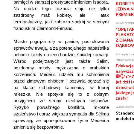
pamięci w starszej prostytutce imieniem Isadora.
KOBIETY
Na drodze tego uczucia staje nie tylko
JEDNA 
PREMIE
zazdrosny mąż kobiety, ale i atak
terrorystyczny, jaki zaburza spokój w sennym
26 WRZEŚNIA
francuskim Clermond-Ferrand.
"OPĘTAN
PLAKATO
Z DIANĄ
Miasto pogrąża się w panice, poszukiwania
DĄBRO
sprawców trwają, a za potencjalnego napastnika
uchodzi każdy o nieco bardziej śniadej karnacji.
Szczegóły i za
https://panel.n
Wśród podejrzanych jest także Sélim,
Edukacja
bezdomny młody mężczyzna o arabskich
najwyższ
korzeniach. Médéric udziela mu schronienia
🤭👇/ 👉 
przed zimowym chłodem i pozwala ogrzać się
już dziś 
dzieci w 
na klatce schodowej kamienicy, w której
jakiego j
mieszka. Nie spotyka się to z dobrym
znały!
przyjęciem ze strony nieufnych sąsiadów.
Ryzyko poważnego konfliktu, miłosne
Ważna informa
Standard
szaleństwo i coraz większa sympatia dla Sélima
małoletn
sprawiają, że uporządkowane życie Médérica
zmienia się bezpowrotnie.