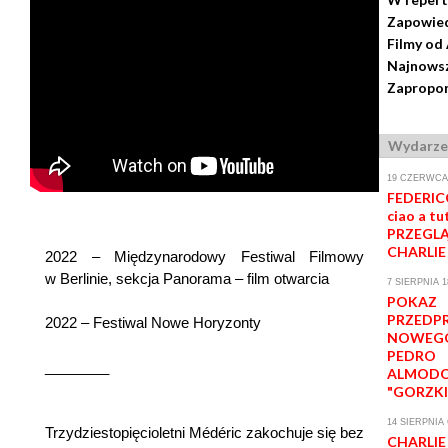
Zapowie
Filmy od
Najnowsz
Zapropon
Wydarze
19 CZERWCA-
FEDERICO
ciao a tut
PRZEGLĄ
CHARLIE
2022 – Międzynarodowy Festiwal Filmowy
w Berlinie, sekcja Panorama – film otwarcia
7 SIERPNIA 1
POKAZ
PRZEDP
2022 – Festiwal Nowe Horyzonty
NOWEGO
PEDRO
________
ALMOD
"GORZKI
14 SIERPNIA 
Trzydziestopięcioletni Médéric zakochuje się bez
CHARLI