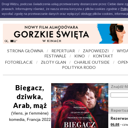
Drogi Widzu, podczas świadczenia usług przetwarzamy dostarczane przez Ciebie dane z
prawach. Informujemy również, że nasza strona korzysta z plików cookies zgodnie z
Polit
wycofać zgodę na przetwarzanie danych oraz wyłączyć obsługę plików cookies, informacje
STRONA GŁÓWNA
REPERTUAR
ZAPOWIEDZI
WYDA
/
/
/
FESTIWALE
KINO
KONTAKT
/
/
FOTORELACJE
ZŁOTY GLAN
CHARLIE OUTSIDE
OPEN
/
/
/
POLITYKA RODO
Biegacz,
Znajdź fi
dziwka,
Arab, mąż
Repertu
(Viens, je t'emmène)
Rezerwac
komedia, Francja 2022
06.08
- czw